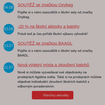
SOUTĚŽ se značkou Oxybag
04.08.
Pojďte si s námi zasoutěžit o školní sety od značky
Oxybag.
-20 % na školní aktovky a batohy
03.08.
Právě teď je čas pořídit školní výbavu výhodně!
SOUTĚŽ se značkou BAAGL
23.07.
Pojďte si s námi zasoutěžit o školní sety od značky
BAAGL.
Nová výdejní místa a zkoušení batohů
21.07.
Nově si můžete vyzvedávat své objednávky na
prodejnách Agátina světa. Také si na prodejnách můžete
objednat individuální zkoušení školních batohů s
odborným poradenstvím.
Všechny aktuality