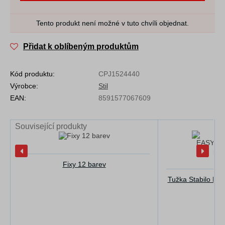
Tento produkt není možné v tuto chvíli objednat.
Přidat k oblíbeným produktům
Kód produktu:
CPJ1524440
Výrobce:
Stil
EAN:
8591577067609
Související produkty
Fixy 12 barev
Tužka Stabilo EA
p