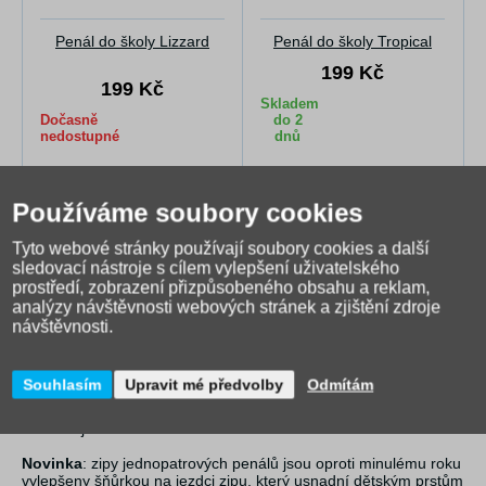
Penál do školy Lizzard
Penál do školy Tropical
199 Kč
199 Kč
Skladem
Dočasně
do 2
nedostupné
dnů
Používáme soubory cookies
Popis produktu
Dotaz na prodejce
Hodnocení (1)
Tyto webové stránky používají soubory cookies a další
sledovací nástroje s cílem vylepšení uživatelského
prostředí, zobrazení přizpůsobeného obsahu a reklam,
Jednopatrový penál obsahuje
23 pevných gumiček
různých
analýzy návštěvnosti webových stránek a zjištění zdroje
velikostí k pohodlnému uložení větších pastelek nebo psacího
pera, pravítka, ořezávátka a gumy.
Vnitřní dvě klopy
mají na
návštěvnosti.
vnější straně průhlednou kapsičku na rozvrh či jiné malé
dokumenty. Na vnitřní straně je
kapsička na drobnosti
,
uzavíratelná patentem.
Souhlasím
Upravit mé předvolby
Odmítám
Dokonale barevně sladěný
design s aktovkou či batohem je
samozřejmostí.
Novinka
: zipy jednopatrových penálů jsou oproti minulému roku
vylepšeny šňůrkou na jezdci zipu, který usnadní dětským prstům