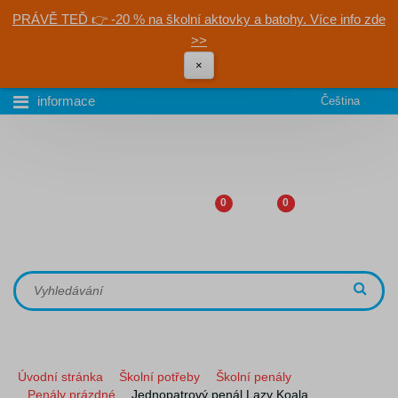
PRÁVĚ TEĎ 👉 -20 % na školní aktovky a batohy. Více info zde
>>
×
informace
Čeština
0
0
Úvodní stránka
Školní potřeby
Školní penály
Penály prázdné
Jednopatrový penál Lazy Koala