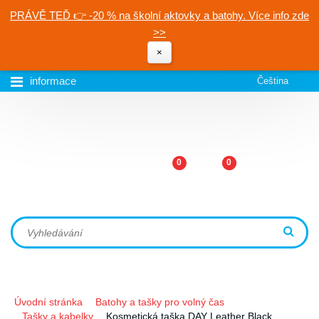
PRÁVĚ TEĎ 👉 -20 % na školní aktovky a batohy. Více info zde
>>
×
informace
Čeština
0
0
Úvodní stránka
Batohy a tašky pro volný čas
Tašky a kabelky
Kosmetická taška DAY Leather Black