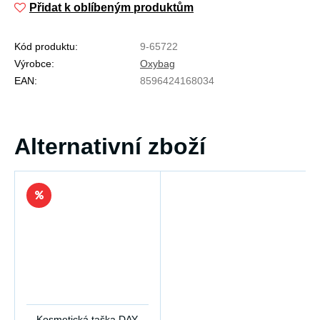
Přidat k oblíbeným produktům
Kód produktu:
9-65722
Výrobce:
Oxybag
EAN:
8596424168034
Alternativní zboží
Kosmetická taška DAY