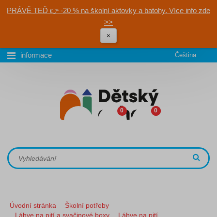
PRÁVĚ TEĎ 👉 -20 % na školní aktovky a batohy. Více info zde
>>
×
informace
Čeština
0
0
Úvodní stránka
Školní potřeby
Láhve na pití a svačinové boxy
Láhve na pití