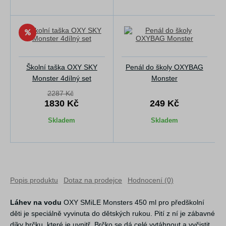
Školní taška OXY SKY
Penál do školy OXYBAG
Monster 4dílný set
Monster
2287 Kč
1830 Kč
249 Kč
Skladem
Skladem
Popis produktu
Dotaz na prodejce
Hodnocení (0)
Láhev na vodu
OXY SMiLE Monsters 450 ml pro předškolní
děti je speciálně vyvinuta do dětských rukou. Pití z ní je zábavné
díky brčku, které je uvnitř. Brčko se dá celé vytáhnout a vyčistit.