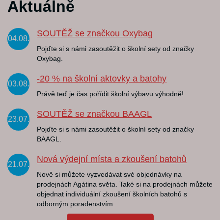
Aktuálně
SOUTĚŽ se značkou Oxybag
04.08.
Pojďte si s námi zasoutěžit o školní sety od značky
Oxybag.
-20 % na školní aktovky a batohy
03.08.
Právě teď je čas pořídit školní výbavu výhodně!
SOUTĚŽ se značkou BAAGL
23.07.
Pojďte si s námi zasoutěžit o školní sety od značky
BAAGL.
Nová výdejní místa a zkoušení batohů
21.07.
Nově si můžete vyzvedávat své objednávky na
prodejnách Agátina světa. Také si na prodejnách můžete
objednat individuální zkoušení školních batohů s
odborným poradenstvím.