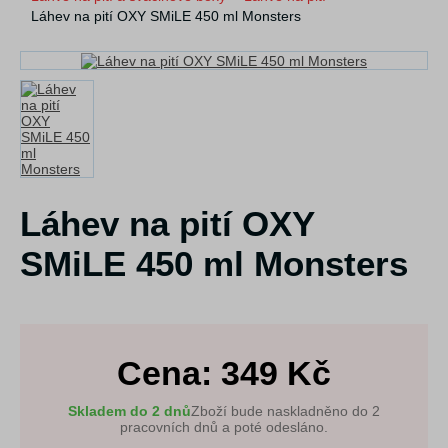
Láhev na pití OXY SMiLE 450 ml Monsters
Láhev na pití OXY
SMiLE 450 ml Monsters
Cena:
349
Kč
Skladem do 2 dnů
Zboží bude naskladněno do 2
pracovních dnů a poté odesláno.