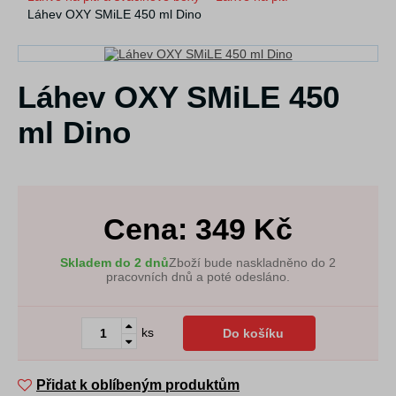
Láhev OXY SMiLE 450 ml Dino
Láhev OXY SMiLE 450
ml Dino
Cena:
349
Kč
Skladem do 2 dnů
Zboží bude naskladněno do 2
pracovních dnů a poté odesláno.
ks
Do košíku
Přidat k oblíbeným produktům