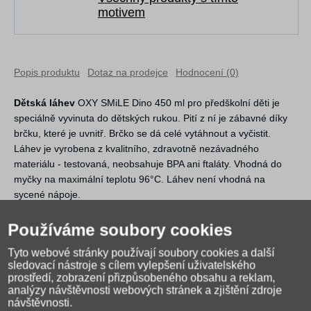
motivem
Popis produktu
Dotaz na prodejce
Hodnocení (0)
Dětská láhev
OXY SMiLE Dino 450 ml pro předškolní děti je
speciálně vyvinuta do dětských rukou. Pití z ní je zábavné díky
brčku, které je uvnitř. Brčko se dá celé vytáhnout a vyčistit.
Láhev je vyrobena z kvalitního, zdravotně nezávadného
materiálu - testovaná, neobsahuje BPA ani ftaláty. Vhodná do
myčky na maximální teplotu 96°C. Láhev není vhodná na
sycené nápoje.
Používáme soubory cookies
Rozměr: 70*60*190 mm
Tyto webové stránky používají soubory cookies a další
sledovací nástroje s cílem vylepšení uživatelského
Hmotnost: 130 g
prostředí, zobrazení přizpůsobeného obsahu a reklam,
analýzy návštěvnosti webových stránek a zjištění zdroje
návštěvnosti.