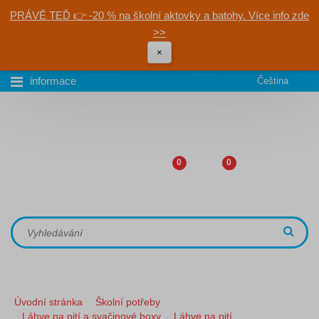
PRÁVĚ TEĎ 👉 -20 % na školní aktovky a batohy. Více info zde
>>
×
informace
Čeština
0
0
Úvodní stránka
Školní potřeby
Láhve na pití a svačinové boxy
Láhve na pití