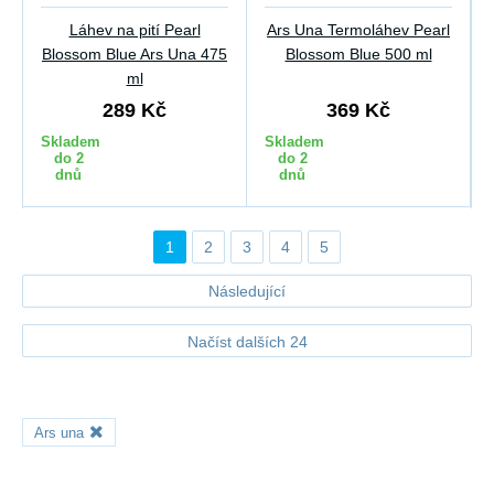
Láhev na pití Pearl
Ars Una Termoláhev Pearl
Blossom Blue Ars Una 475
Blossom Blue 500 ml
ml
289 Kč
369 Kč
Skladem
Skladem
do 2
do 2
dnů
dnů
1
2
3
4
5
Následující
Načíst dalších 24
Ars una