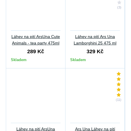
(3)
Láhev na pití ArsUna Cute
Láhev na pití Ars Una
Animals - tea party 475ml
Lamborghini 25 475 ml
289 Kč
329 Kč
Skladem
Skladem
(11)
Láhev na pití ArsUna
Ars Una Láhev na pití