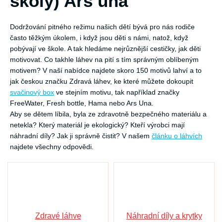
školy) Ars una
Dodržování pitného režimu našich dětí bývá pro nás rodiče
často těžkým úkolem, i když jsou děti s námi, natož, když
pobývají ve škole. A tak hledáme nejrůznější cestičky, jak děti
motivovat. Co takhle láhev na pití s tím správným oblíbeným
motivem? V naší nabídce najdete skoro 150 motivů lahví a to
jak českou značku Zdravá láhev, ke které můžete dokoupit
svačinový box
ve stejním motivu, tak například značky
FreeWater, Fresh bottle, Hama nebo Ars Una.
Aby se dětem líbila, byla ze zdravotně bezpečného materiálu a
netekla? Který materiál je ekologický? Kteří výrobci mají
náhradní díly? Jak ji správně čistit? V našem
článku o láhvích
najdete všechny odpovědi.
Zdravé láhve
Náhradní díly a krytky