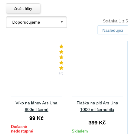
Zrušit filtry
Stránka 1 z 5
Následující
(3)
Víko na láhev Ars Una
Flaška na pití Ars Una
800ml černé
1000 ml černobílá
99 Kč
399 Kč
Dočasně
nedostupné
Skladem