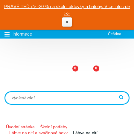
PRÁVĚ TEĎ 👉 -20 % na školní aktovky a batohy. Více info zde
>>
×
informace
Čeština
0
0
Úvodní stránka
Školní potřeby
Láhve na pití a svačinové boxy
Láhve na pití