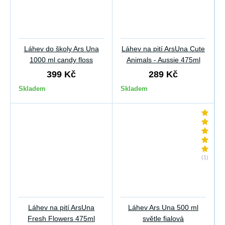
Láhev do školy Ars Una
Láhev na pití ArsUna Cute
1000 ml candy floss
Animals - Aussie 475ml
399 Kč
289 Kč
Skladem
Skladem
(1)
Láhev na pití ArsUna
Láhev Ars Una 500 ml
Fresh Flowers 475ml
světle fialová