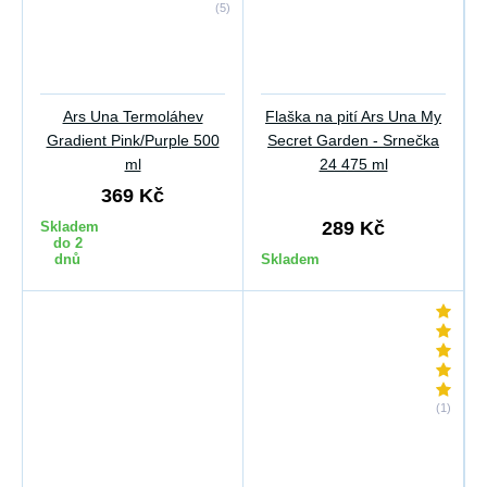
(5)
Ars Una Termoláhev
Flaška na pití Ars Una My
Gradient Pink/Purple 500
Secret Garden - Srnečka
ml
24 475 ml
369 Kč
289 Kč
Skladem
do 2
dnů
Skladem
(1)