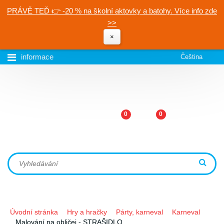
PRÁVĚ TEĎ 👉 -20 % na školní aktovky a batohy. Více info zde
>>
×
informace
Čeština
0
0
Úvodní stránka
Hry a hračky
Párty, karneval
Karneval
Malování na obličej - STRAŠIDLO