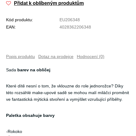
Přidat k oblíbeným produktům
Kód produktu:
EU206348
EAN:
4028362206348
Popis produktu
Dotaz na prodejce
Hodnocení (0)
Sada
barev na obličej
Které dítě nesní o tom, že vklouzne do role jednorožce? Díky
této rozsáhlé make-upové sadě se mohou malí miláčci proměnit
ve fantastická mýtická stvoření a vymýšlet vzrušující příběhy.
Paletka obsahuje barvy
-Rokoko