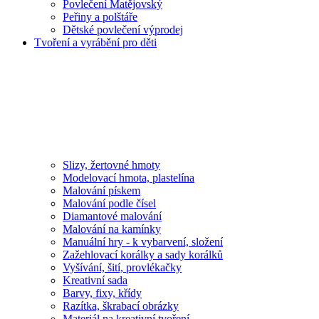
Povlečení Matějovský
Peřiny a polštáře
Dětské povlečení výprodej
Tvoření a vyrábění pro děti
Slizy, žertovné hmoty
Modelovací hmota, plastelína
Malování pískem
Malování podle čísel
Diamantové malování
Malování na kamínky
Manuální hry - k vybarvení, složení
Zažehlovací korálky a sady korálků
Vyšívání, šití, provlékačky
Kreativní sada
Barvy, fixy, křídy
Razítka, škrabací obrázky
Materiál na kreativní tvoření