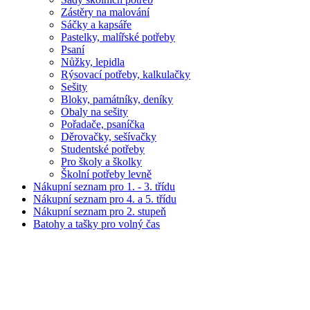
Zástěry na malování
Sáčky a kapsáře
Pastelky, malířské potřeby
Psaní
Nůžky, lepidla
Rýsovací potřeby, kalkulačky
Sešity
Bloky, památníky, deníky
Obaly na sešity
Pořadače, psaníčka
Děrovačky, sešívačky
Studentské potřeby
Pro školy a školky
Školní potřeby levně
Nákupní seznam pro 1. - 3. třídu
Nákupní seznam pro 4. a 5. třídu
Nákupní seznam pro 2. stupeň
Batohy a tašky pro volný čas