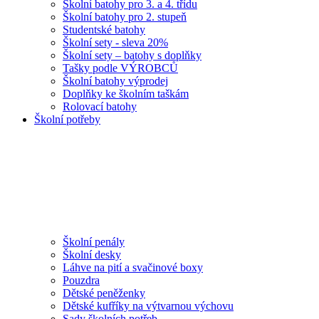
Školní batohy pro 3. a 4. třídu
Školní batohy pro 2. stupeň
Studentské batohy
Školní sety - sleva 20%
Školní sety – batohy s doplňky
Tašky podle VÝROBCŮ
Školní batohy výprodej
Doplňky ke školním taškám
Rolovací batohy
Školní potřeby
Školní penály
Školní desky
Láhve na pití a svačinové boxy
Pouzdra
Dětské peněženky
Dětské kufříky na výtvarnou výchovu
Sady školních potřeb