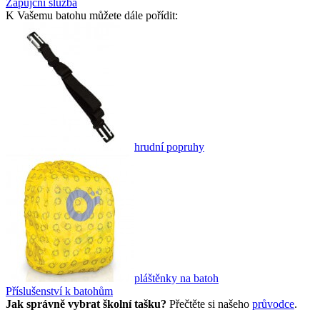
Zápůjční služba
K Vašemu batohu můžete dále pořídit:
hrudní popruhy
pláštěnky na batoh
Příslušenství k batohům
Jak správně vybrat školní tašku?
Přečtěte si našeho
průvodce
.