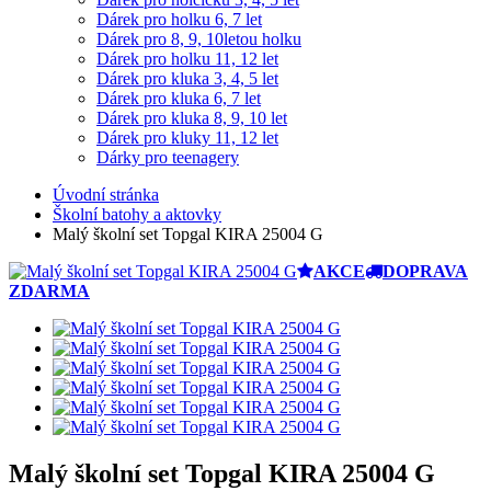
Dárek pro holku 6, 7 let
Dárek pro 8, 9, 10letou holku
Dárek pro holku 11, 12 let
Dárek pro kluka 3, 4, 5 let
Dárek pro kluka 6, 7 let
Dárek pro kluka 8, 9, 10 let
Dárek pro kluky 11, 12 let
Dárky pro teenagery
Úvodní stránka
Školní batohy a aktovky
Malý školní set Topgal KIRA 25004 G
AKCE
DOPRAVA
ZDARMA
Malý školní set Topgal KIRA 25004 G