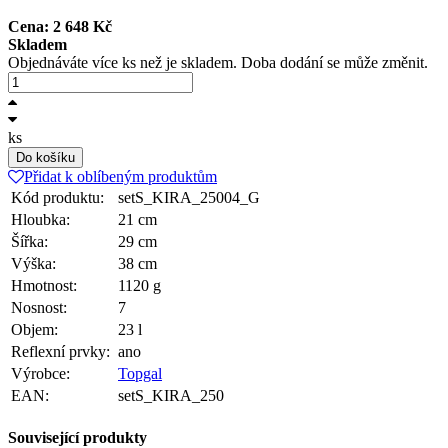
Cena:
2 648
Kč
Skladem
Objednáváte více ks než je skladem. Doba dodání se může změnit.
ks
Do košíku
Přidat k oblíbeným produktům
Kód produktu:
setS_KIRA_25004_G
Hloubka:
21 cm
Šířka:
29 cm
Výška:
38 cm
Hmotnost:
1120 g
Nosnost:
7
Objem:
23 l
Reflexní prvky:
ano
Výrobce:
Topgal
EAN:
setS_KIRA_250
Související produkty