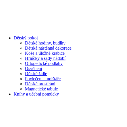
Dětský pokoj
Dětské hodiny, budíky
Dětská nástěnná dekorace
Koše a úložné krabice
Hrníčky a sady nádobí
Ortopedické podlahy
Osvětlení
Dětské židle
Povlečení a polštáře
Dětské prostírání
Magnetické tabule
Knihy a učební pomůcky