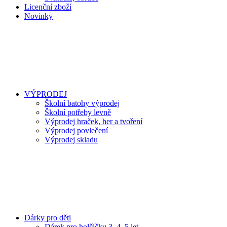
Licenční zboží
Novinky
VÝPRODEJ
Školní batohy výprodej
Školní potřeby levně
Výprodej hraček, her a tvoření
Výprodej povlečení
Výprodej skladu
Dárky pro děti
Dárek pro holčičku 3, 4, 5 let