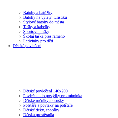
Batohy a batůžky
Batohy na výlety, turistiku
Stylové batohy do města
Tašky a kabelky
Sportovní tašky
Školní taška přes rameno
Ledvinky pro děti
Dětské povlečení
Dětské povlečení 140x200
Povlečení do postýlky pro miminka
Dětské ručníky a osušky
Polštáře a povlaky na polštáře
Dětské deky, spacáky
Dětská prostěradla