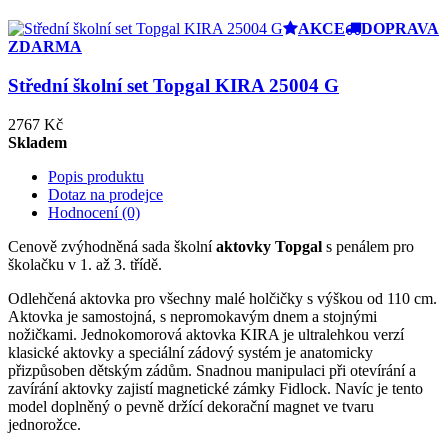
AKCE
DOPRAVA
ZDARMA
Střední školní set Topgal KIRA 25004 G
2767 Kč
Skladem
Popis produktu
Dotaz na prodejce
Hodnocení (0)
Cenově zvýhodněná sada školní
aktovky Topgal
s penálem pro
školačku v 1. až 3. třídě.
Odlehčená aktovka pro všechny malé holčičky s výškou od 110 cm.
Aktovka je samostojná, s nepromokavým dnem a stojnými
nožičkami. Jednokomorová aktovka KIRA je ultralehkou verzí
klasické aktovky a speciální zádový systém je anatomicky
přizpůsoben dětským zádům. Snadnou manipulaci při otevírání a
zavírání aktovky zajistí magnetické zámky Fidlock. Navíc je tento
model doplněný o pevně držící dekorační magnet ve tvaru
jednorožce.