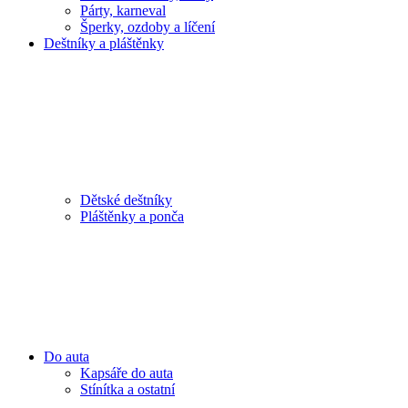
Párty, karneval
Šperky, ozdoby a líčení
Deštníky a pláštěnky
Dětské deštníky
Pláštěnky a ponča
Do auta
Kapsáře do auta
Stínítka a ostatní