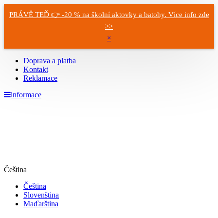
PRÁVĚ TEĎ 👉 -20 % na školní aktovky a batohy. Více info zde
>>
×
Doprava a platba
Kontakt
Reklamace
informace
Čeština
Čeština
Slovenština
Maďarština