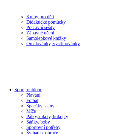
Knihy pro děti
Didaktické pomůcky
Pracovní sešity
Zábavné učení
Samolepkové knížky
Omalovánky, vystřihovánky
Sport, outdoor
Plavání
Fotbal
Spacáky, stany
Míče
Pálky, rakety, hokejky
Sáňky, boby
Sportovní potřeby
Švihadla, obruče