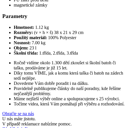
magnetické zámky
Parametry
Hmotnost:
1.12 kg
Rozměry:
(v × h × š) 38 x 21 x 29 cm
Použitý materiál:
100% Polyester
Nosnost:
7.00 kg
Objem:
23 l
Školní třída:
1.třída, 2.třída, 3.třída
Ročně vidíme okolo 1.300 dětí zkoušet si školní batoh či
tašku, prodáváme je již 15 let.
Díky tomu VÍME, jak a komu která taška či batoh na zádech
sedí nejlépe.
Dovedeme Vám dobře poradit i na dálku.
Pravidelně publikujeme články do naší poradny, kde řešíme
nejčastější problémy.
Máme nejširší výběr online a spolupracujeme s 25 výrobci.
Točíme videa, která Vám pomáhají při výběru a rozhodování.
Obraťte se na nás
U nás máte jistotu.
V případě reklamace nabízíme pomoc.