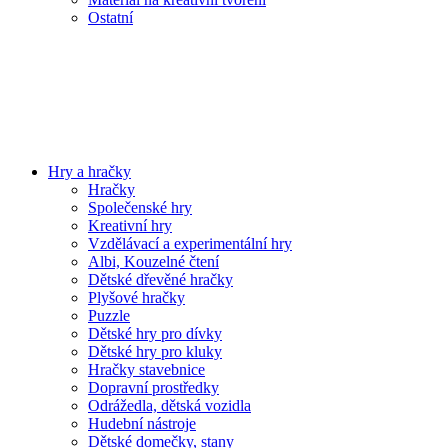
Ostatní
Hry a hračky
Hračky
Společenské hry
Kreativní hry
Vzdělávací a experimentální hry
Albi, Kouzelné čtení
Dětské dřevěné hračky
Plyšové hračky
Puzzle
Dětské hry pro dívky
Dětské hry pro kluky
Hračky stavebnice
Dopravní prostředky
Odrážedla, dětská vozidla
Hudební nástroje
Dětské domečky, stany