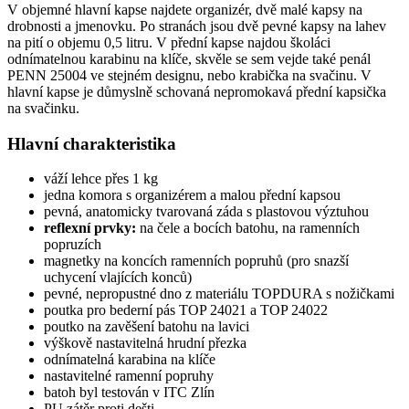
V objemné hlavní kapse najdete organizér, dvě malé kapsy na
drobnosti a jmenovku. Po stranách jsou dvě pevné kapsy na lahev
na pití o objemu 0,5 litru. V přední kapse najdou školáci
odnímatelnou karabinu na klíče, skvěle se sem vejde také penál
PENN 25004 ve stejném designu, nebo krabička na svačinu. V
hlavní kapse je důmyslně schovaná nepromokavá přední kapsička
na svačinku.
Hlavní charakteristika
váží lehce přes 1 kg
jedna komora s organizérem a malou přední kapsou
pevná, anatomicky tvarovaná záda s plastovou výztuhou
reflexní prvky:
na čele a bocích batohu, na ramenních
popruzích
magnetky na koncích ramenních popruhů (pro snazší
uchycení vlajících konců)
pevné, nepropustné dno z materiálu TOPDURA s nožičkami
poutka pro bederní pás TOP 24021 a TOP 24022
poutko na zavěšení batohu na lavici
výškově nastavitelná hrudní přezka
odnímatelná karabina na klíče
nastavitelné ramenní popruhy
batoh byl testován v ITC Zlín
PU zátěr proti dešti