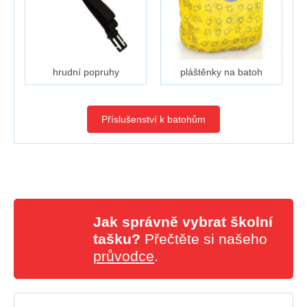
hrudní popruhy
pláštěnky na batoh
Příslušenství k batohům
Jak správně vybrat školní
tašku?
Přečtěte si našeho
průvodce
.