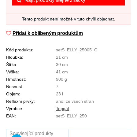
Najít produkty stejné značky
Tento produkt není možné v tuto chvíli objednat.
Přidat k oblíbeným produktům
Kód produktu:
setS_ELLY_25005_G
Hloubka:
21 cm
Šířka:
30 cm
Výška:
41 cm
Hmotnost:
900 g
Nosnost:
7
Objem:
23 l
Reflexní prvky:
ano, ze všech stran
Výrobce:
Topgal
EAN:
setS_ELLY_250
Související produkty