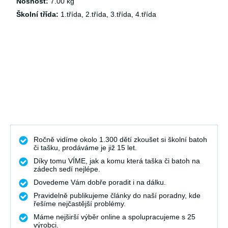
Nosnost:
7.00 kg
Školní třída:
1.třída, 2.třída, 3.třída, 4.třída
Ročně vidíme okolo 1.300 dětí zkoušet si školní batoh
či tašku, prodáváme je již 15 let.
Díky tomu VÍME, jak a komu která taška či batoh na
zádech sedí nejlépe.
Dovedeme Vám dobře poradit i na dálku.
Pravidelně publikujeme články do naší poradny, kde
řešíme nejčastější problémy.
Máme nejširší výběr online a spolupracujeme s 25
výrobci.