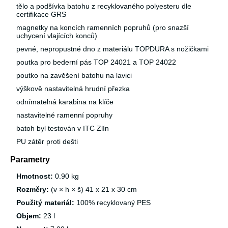
tělo a podšívka batohu z recyklovaného polyesteru dle
certifikace GRS
magnetky na koncích ramenních popruhů (pro snazší
uchycení vlajících konců)
pevné, nepropustné dno z materiálu TOPDURA s nožičkami
poutka pro bederní pás TOP 24021 a TOP 24022
poutko na zavěšení batohu na lavici
výškově nastavitelná hrudní přezka
odnímatelná karabina na klíče
nastavitelné ramenní popruhy
batoh byl testován v ITC Zlín
PU zátěr proti dešti
Parametry
Hmotnost:
0.90 kg
Rozměry:
(v × h × š) 41 x 21 x 30 cm
Použitý materiál:
100% recyklovaný PES
Objem:
23 l