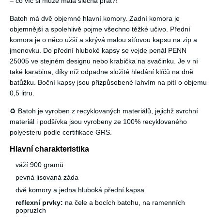
– co víc si může malá slečna přát?!
Batoh má dvě objemné hlavní komory. Zadní komora je
objemnější a spolehlivě pojme všechno těžké učivo. Přední
komora je o něco užší a skrývá malou síťovou kapsu na zip a
jmenovku. Do přední hluboké kapsy se vejde penál PENN
25005 ve stejném designu nebo krabička na svačinku. Je v ní
také karabina, díky níž odpadne složité hledání klíčů na dně
batůžku. Boční kapsy jsou přizpůsobené lahvím na pití o objemu
0,5 litru.
♻️ Batoh je vyroben z recyklovaných materiálů, jejichž svrchní
materiál i podšívka jsou vyrobeny ze 100% recyklovaného
polyesteru podle certifikace GRS.
Hlavní charakteristika
váží 900 gramů
pevná lisovaná záda
dvě komory a jedna hluboká přední kapsa
reflexní prvky:
na čele a bocích batohu, na ramenních
popruzích