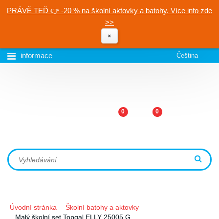
PRÁVĚ TEĎ 👉 -20 % na školní aktovky a batohy. Více info zde
>>
×
informace
Čeština
0
0
Úvodní stránka
Školní batohy a aktovky
Malý školní set Topgal ELLY 25005 G