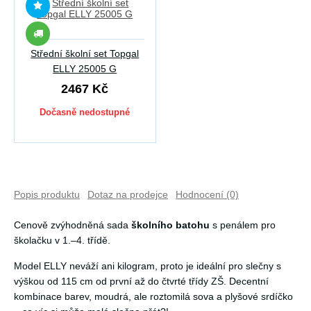
Střední školní set Topgal
ELLY 25005 G
2467 Kč
Dočasně nedostupné
Popis produktu
Dotaz na prodejce
Hodnocení (0)
Cenově zvýhodněná sada
školního batohu
s penálem pro
školačku v 1.–4. třídě.
Model ELLY neváží ani kilogram, proto je ideální pro slečny s
výškou od 115 cm od první až do čtvrté třídy ZŠ. Decentní
kombinace barev, moudrá, ale roztomilá sova a plyšové srdíčko