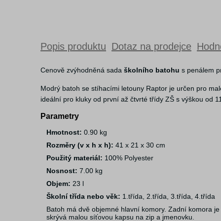
Popis produktu
Dotaz na prodejce
Hodno
Cenově zvýhodněná sada
školního batohu
s penálem pro
Modrý batoh se stíhacími letouny Raptor je určen pro mal
ideální pro kluky od první až čtvrté třídy ZŠ s výškou od
Parametry
Hmotnost:
0.90 kg
Rozměry (v x h x h):
41 x 21 x 30 cm
Použitý materiál:
100% Polyester
Nosnost:
7.00 kg
Objem:
23 l
Školní třída nebo věk:
1.třída, 2.třída, 3.třída, 4.třída
Batoh má dvě objemné hlavní komory. Zadní komora je o
skrývá malou síťovou kapsu na zip a jmenovku.