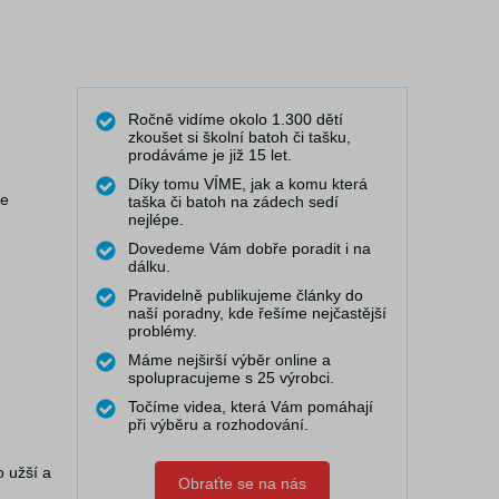
Ročně vidíme okolo 1.300 dětí
zkoušet si školní batoh či tašku,
prodáváme je již 15 let.
Díky tomu VÍME, jak a komu která
je
taška či batoh na zádech sedí
nejlépe.
Dovedeme Vám dobře poradit i na
dálku.
Pravidelně publikujeme články do
naší poradny, kde řešíme nejčastější
problémy.
Máme nejširší výběr online a
spolupracujeme s 25 výrobci.
Točíme videa, která Vám pomáhají
při výběru a rozhodování.
 užší a
Obraťte se na nás