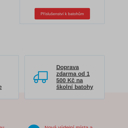
Příslušenství k batohům
Doprava
zdarma od 1
500 Kč na
e
školní batohy
ou
Nová výdejní místa a