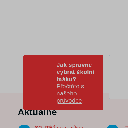
Jak správně
vybrat školní
tašku?
Přečtěte si
našeho
průvodce
.
Aktuálně
SOUTĚŽ se značkou
-