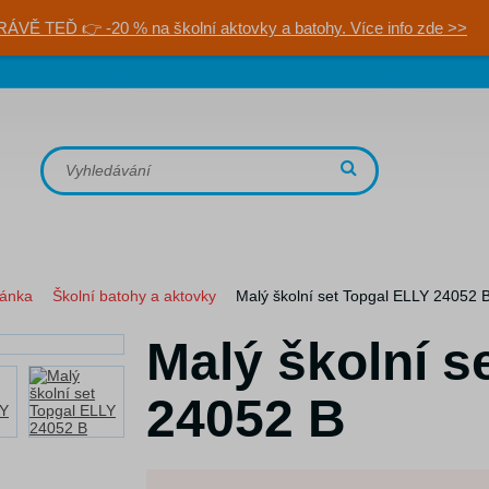
RÁVĚ TEĎ 👉 -20 % na školní aktovky a batohy. Více info zde >>
ránka
Školní batohy a aktovky
Malý školní set Topgal ELLY 24052 
Malý školní s
24052 B