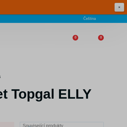
×
Čeština
0
0
B
et Topgal ELLY
Související produkty