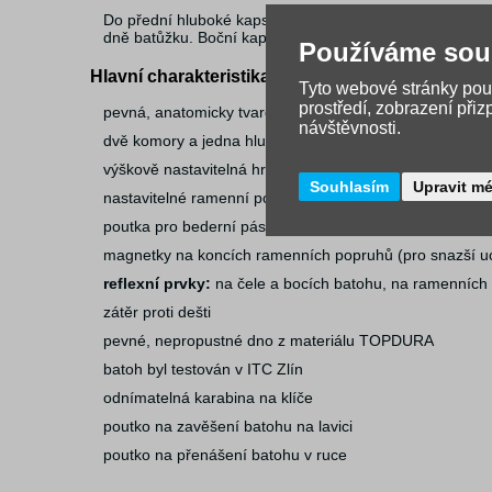
Do přední hluboké kapsy se vejde penál nebo krabička na
dně batůžku. Boční kapsy jsou přizpůsobené lahvím na pi
Používáme sou
Hlavní charakteristika
Tyto webové stránky použ
prostředí, zobrazení při
pevná, anatomicky tvarovaná záda
návštěvnosti.
dvě komory a jedna hluboká přední kapsa
výškově nastavitelná hrudní přezka
Souhlasím
Upravit m
nastavitelné ramenní popruhy
poutka pro bederní pás
magnetky na koncích ramenních popruhů (pro snazší uc
reflexní prvky:
na čele a bocích batohu, na ramenních
zátěr proti dešti
pevné, nepropustné dno z materiálu TOPDURA
batoh byl testován v ITC Zlín
odnímatelná karabina na klíče
poutko na zavěšení batohu na lavici
poutko na přenášení batohu v ruce