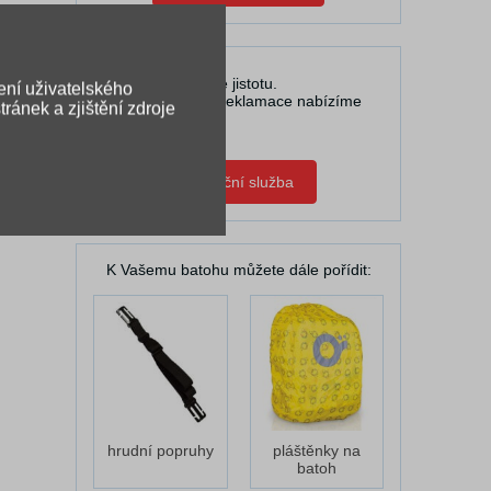
čů na
U nás máte jistotu.
ení uživatelského
V případě reklamace nabízíme
ránek a zjištění zdroje
pomoc.
Zápůjční služba
K Vašemu batohu můžete dále pořídit:
hrudní popruhy
pláštěnky na
batoh