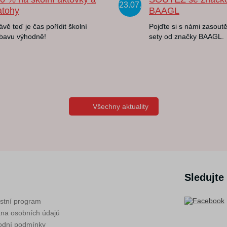
23.07.
atohy
BAAGL
ávě teď je čas pořídit školní
Pojďte si s námi zasoutě
bavu výhodně!
sety od značky BAAGL.
Všechny aktuality
Sledujte
stní program
na osobních údajů
dní podmínky