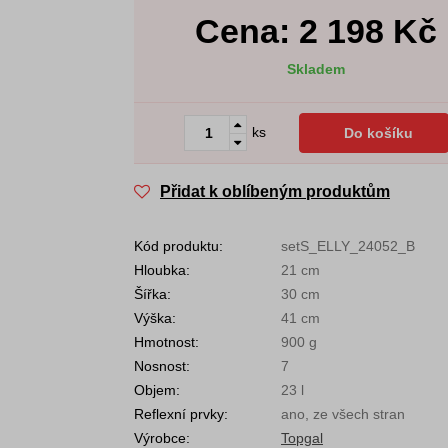
Cena:
2 198
Kč
Skladem
ks
Do košíku
Přidat k oblíbeným produktům
Kód produktu:
setS_ELLY_24052_B
Hloubka:
21 cm
Šířka:
30 cm
Výška:
41 cm
Hmotnost:
900 g
Nosnost:
7
Objem:
23 l
Reflexní prvky:
ano, ze všech stran
Výrobce:
Topgal