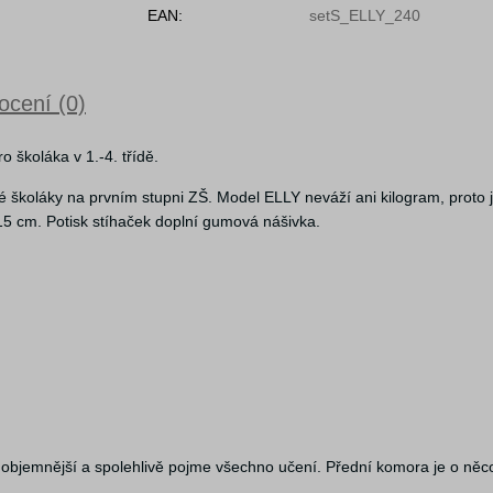
EAN:
setS_ELLY_240
cení (0)
 školáka v 1.-4. třídě.
é školáky na prvním stupni ZŠ. Model ELLY neváží ani kilogram, proto 
 115 cm. Potisk stíhaček doplní gumová nášivka.
bjemnější a spolehlivě pojme všechno učení. Přední komora je o něco