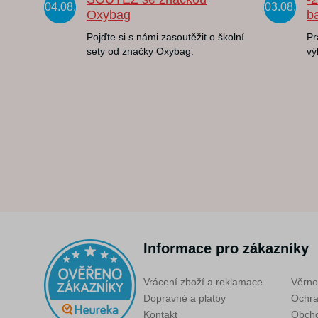
04.08.
03.08.
Oxybag
b
Pojďte si s námi zasoutěžit o školní
Pr
sety od značky Oxybag.
vý
Informace pro zákazníky
Vrácení zboží a reklamace
Věrno
Dopravné a platby
Ochra
Kontakt
Obcho