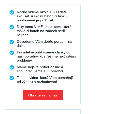
Ročně vidíme okolo 1.300 dětí
zkoušet si školní batoh či tašku,
prodáváme je již 15 let.
Díky tomu VÍME, jak a komu která
taška či batoh na zádech sedí
nejlépe.
Dovedeme Vám dobře poradit i na
dálku.
Pravidelně publikujeme články do
naší poradny, kde řešíme nejčastější
problémy.
Máme nejširší výběr online a
spolupracujeme s 25 výrobci.
Točíme videa, která Vám pomáhají
při výběru a rozhodování.
Obraťte se na nás