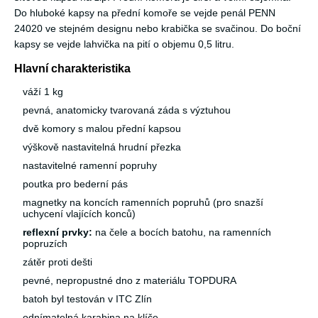
Do hluboké kapsy na přední komoře se vejde penál PENN
24020 ve stejném designu nebo krabička se svačinou. Do boční
kapsy se vejde lahvička na pití o objemu 0,5 litru.
Hlavní charakteristika
váží 1 kg
pevná, anatomicky tvarovaná záda s výztuhou
dvě komory s malou přední kapsou
výškově nastavitelná hrudní přezka
nastavitelné ramenní popruhy
poutka pro bederní pás
magnetky na koncích ramenních popruhů (pro snazší
uchycení vlajících konců)
reflexní prvky:
na čele a bocích batohu, na ramenních
popruzích
zátěr proti dešti
pevné, nepropustné dno z materiálu TOPDURA
batoh byl testován v ITC Zlín
odnímatelná karabina na klíče