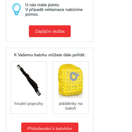
U nás máte jistotu.
V případě reklamace nabízíme
pomoc.
Zápůjční služba
K Vašemu batohu můžete dále pořídit:
hrudní popruhy
pláštěnky na
batoh
Příslušenství k batohům