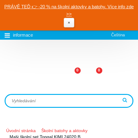
PRÁVĚ TEĎ 👉 -20 % na školní aktovky a batohy. Více info zde
>>
×
informace
Čeština
0
0
Úvodní stránka
Školní batohy a aktovky
Malý školní set Topgal KIMI 24020 B