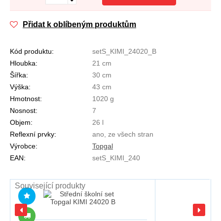
Přidat k oblíbeným produktům
Kód produktu:
setS_KIMI_24020_B
Hloubka:
21 cm
Šířka:
30 cm
Výška:
43 cm
Hmotnost:
1020 g
Nosnost:
7
Objem:
26 l
Reflexní prvky:
ano, ze všech stran
Výrobce:
Topgal
EAN:
setS_KIMI_240
Související produkty