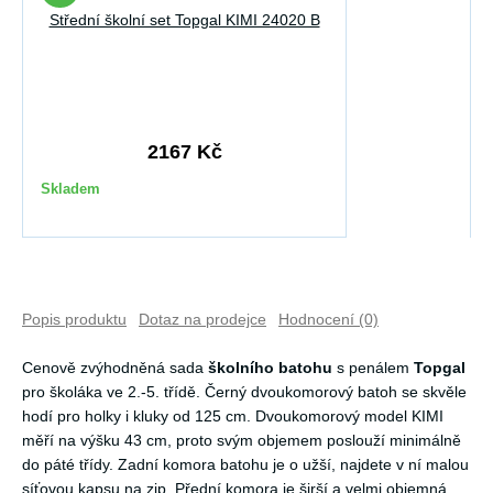
Střední školní set Topgal KIMI 24020 B
2167 Kč
Skladem
Popis produktu
Dotaz na prodejce
Hodnocení (0)
Cenově zvýhodněná sada
školního batohu
s penálem
Topgal
pro školáka ve 2.-5. třídě. Černý dvoukomorový batoh se skvěle
hodí pro holky i kluky od 125 cm. Dvoukomorový model KIMI
měří na výšku 43 cm, proto svým objemem poslouží minimálně
do páté třídy. Zadní komora batohu je o užší, najdete v ní malou
síťovou kapsu na zip. Přední komora je širší a velmi objemná.