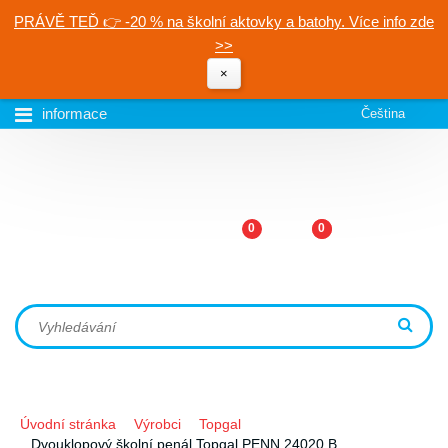
PRÁVĚ TEĎ 👉 -20 % na školní aktovky a batohy. Více info zde
>>
×
informace
Čeština
0
0
Úvodní stránka
Výrobci
Topgal
Dvouklopový školní penál Topgal PENN 24020 B