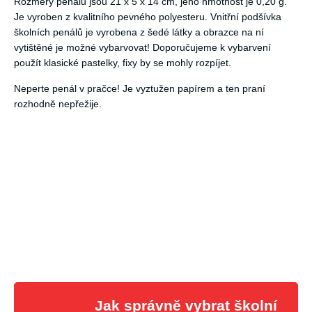
Rozměry penálu jsou 21 x 5 x 14 cm, jeho hmotnost je 0,20 g.
Je vyroben z kvalitního pevného polyesteru. Vnitřní podšívka
školních penálů je vyrobena z šedé látky a obrazce na ní
vytištěné je možné vybarvovat! Doporučujeme k vybarvení
použít klasické pastelky, fixy by se mohly rozpíjet.
Neperte penál v pračce! Je vyztužen papírem a ten praní
rozhodně nepřežije.
Jak správně vybrat školní