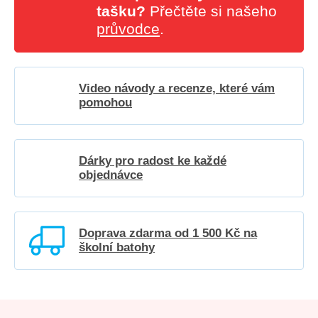
tašku?
Přečtěte si našeho
průvodce
.
Video návody a recenze, které vám
pomohou
Dárky pro radost ke každé
objednávce
Doprava zdarma od 1 500 Kč na
školní batohy