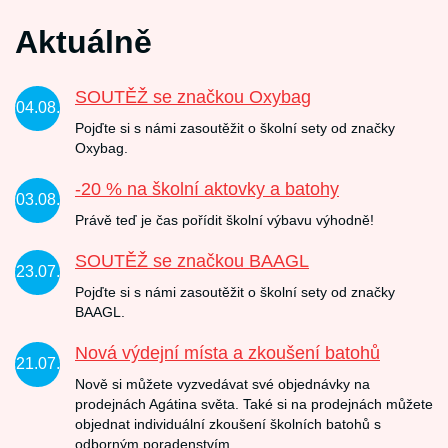
Aktuálně
SOUTĚŽ se značkou Oxybag
04.08.
Pojďte si s námi zasoutěžit o školní sety od značky
Oxybag.
-20 % na školní aktovky a batohy
03.08.
Právě teď je čas pořídit školní výbavu výhodně!
SOUTĚŽ se značkou BAAGL
23.07.
Pojďte si s námi zasoutěžit o školní sety od značky
BAAGL.
Nová výdejní místa a zkoušení batohů
21.07.
Nově si můžete vyzvedávat své objednávky na
prodejnách Agátina světa. Také si na prodejnách můžete
objednat individuální zkoušení školních batohů s
odborným poradenstvím.