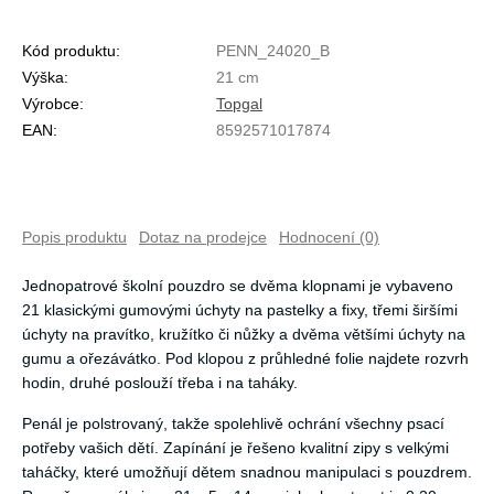
Kód produktu:
PENN_24020_B
Výška:
21 cm
Výrobce:
Topgal
EAN:
8592571017874
Popis produktu
Dotaz na prodejce
Hodnocení (0)
Jednopatrové školní pouzdro se dvěma klopnami je vybaveno
21 klasickými gumovými úchyty na pastelky a fixy, třemi širšími
úchyty na pravítko, kružítko či nůžky a dvěma většími úchyty na
gumu a ořezávátko. Pod klopou z průhledné folie najdete rozvrh
hodin, druhé poslouží třeba i na taháky.
Penál je polstrovaný, takže spolehlivě ochrání všechny psací
potřeby vašich dětí. Zapínání je řešeno kvalitní zipy s velkými
taháčky, které umožňují dětem snadnou manipulaci s pouzdrem.