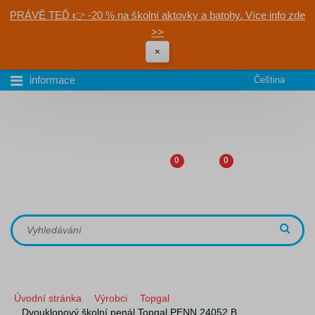
PRÁVĚ TEĎ 👉 -20 % na školní aktovky a batohy. Více info zde
>>
×
informace
Čeština
0
0
Úvodní stránka
Výrobci
Topgal
Dvouklopový školní penál Topgal PENN 24052 B