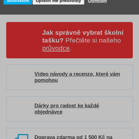
Souhlasím
Upravit mé předvolby
Odmítám
Jak správně vybrat školní
tašku?
Přečtěte si našeho
průvodce
.
Video návody a recenze, které vám
pomohou
Dárky pro radost ke každé
objednávce
Doprava zdarma od 1 500 Kč na