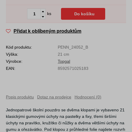
ks
Do košíku
Přidat k oblíbeným produktům
Kód produktu:
PENN_24052_B
Výška:
21 cm
Výrobce:
Topgal
EAN:
8592571025183
Popis produktu
Dotaz na prodejce
Hodnocení (0)
Jednopatrové školní pouzdro se dvěma klopami je vybaveno 21
klasickými gumovými úchyty na pastelky a fixy, třemi širšími
úchyty na pravítko, kružítko či nůžky a dvěma většími úchyty na
gumu a ořezávátko. Pod klopou z průhledné folie najdete rozvrh