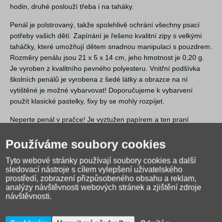
hodin, druhé poslouží třeba i na taháky.
Penál je polstrovaný, takže spolehlivě ochrání všechny psací
potřeby vašich dětí. Zapínání je řešeno kvalitní zipy s velkými
taháčky, které umožňují dětem snadnou manipulaci s pouzdrem.
Rozměry penálu jsou 21 x 5 x 14 cm, jeho hmotnost je 0,20 g.
Je vyroben z kvalitního pevného polyesteru. Vnitřní podšívka
školních penálů je vyrobena z šedé látky a obrazce na ní
vytištěné je možné vybarvovat! Doporučujeme k vybarvení
použít klasické pastelky, fixy by se mohly rozpíjet.
Neperte penál v pračce! Je vyztužen papírem a ten praní
rozhodně nepřežije.
Používáme soubory cookies
Tyto webové stránky používají soubory cookies a další
sledovací nástroje s cílem vylepšení uživatelského
prostředí, zobrazení přizpůsobeného obsahu a reklam,
analýzy návštěvnosti webových stránek a zjištění zdroje
návštěvnosti.