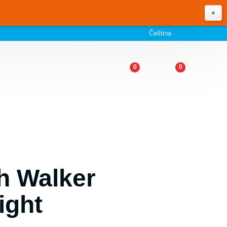
×
Čeština
0
0
h Walker
ight