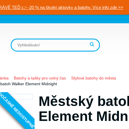
RÁVĚ TEĎ 👉 -20 % na školní aktovky a batohy. Více info zde >>
ránka
Batohy a tašky pro volný čas
Stylové batohy do města
batoh Walker Element Midnight
OČASNĚ NEDOSTUPNÉ
Městský bato
Element Midn