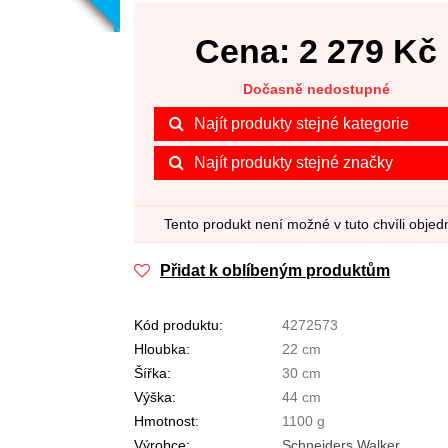
Cena:
2 279
Kč
Dočasně nedostupné
Najít produkty stejné kategorie
Najít produkty stejné značky
Tento produkt není možné v tuto chvíli objed
Přidat k oblíbeným produktům
Kód produktu:
4272573
Hloubka:
22 cm
Šířka:
30 cm
Výška:
44 cm
Hmotnost:
1100 g
Výrobce:
Schneiders Walker