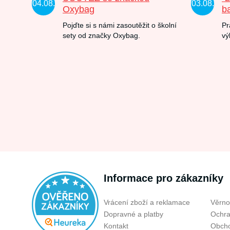
04.08.
03.08.
Oxybag
b
Pojďte si s námi zasoutěžit o školní
Pr
sety od značky Oxybag.
vý
Informace pro zákazníky
Vrácení zboží a reklamace
Věrno
Dopravné a platby
Ochra
Kontakt
Obcho