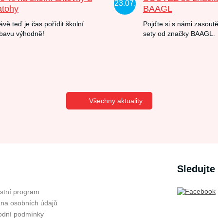
23.07.
atohy
BAAGL
ávě teď je čas pořídit školní
Pojďte si s námi zasoutě
bavu výhodně!
sety od značky BAAGL.
Všechny aktuality
Sledujte
stní program
na osobních údajů
dní podmínky