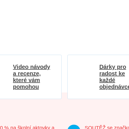
Video návody
Dárky pro
a recenze,
radost ke
které vám
každé
pomohou
objednávc
20 % na školní aktovky a
SOUTĚŽ se značk