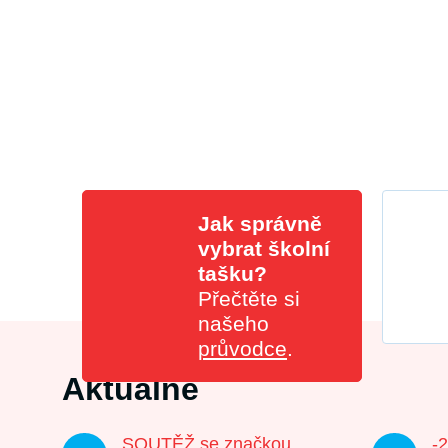
Jak správně
vybrat školní
tašku?
Přečtěte si
našeho
průvodce
.
Aktuálně
SOUTĚŽ se značkou
-