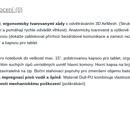
cení (0)
i,
ergonomicky tvarovanymi zády
s odvětráváním 3D AirMesh. (Struktu
ci a pomáhají rychle odvádět vlhkost). Anatomicky tvarované a výškově
anou (dokáže zablokovat příchozí bezdrátové komunikace a zamezí nežá
 a kapsou pro tablet.
o notebook do velikosti max. 15“, polstrovanou kapsou pro tablet, or
itím suchých zipů umístěných uvnitř hlavní komory. Horní kapsa na brýl
zavíratelná na zip. Boční stahovací popruhy pro zmenšení objemu bato
s
impregnací proti vodě a špíně
. Materiál Dull-PU kombinuje vlastnosti
proti mechanickému poškození
(poškrábání).