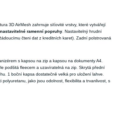
ra 3D AirMesh zahrnuje síťovité vrstvy, které vytvářejí
nastavitelné ramenní popruhy
. Nastavitelný hrudní
doucímu čteni dat z kreditních karet). Zadní polstrovaná
ganizérem s kapsou na zip a kapsou na dokumenty A4.
e podšitá fleecem a uzavíratelná na zip. Skrytá přední
hu. 1 boční kapsa dostatečně velká pro uložení lahve.
 polyuretanu, jako jsou odolnost, flexibilita a trvanlivost, s