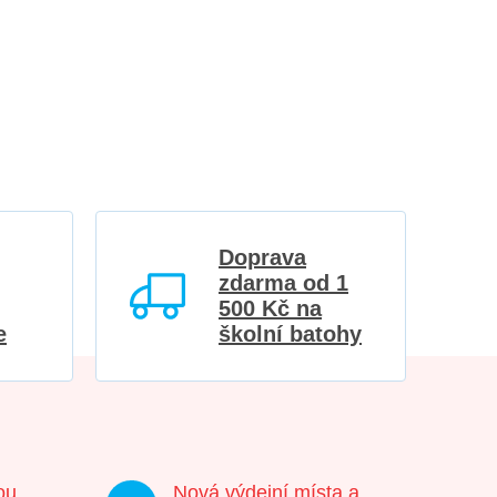
Doprava
zdarma od 1
500 Kč na
e
školní batohy
ou
Nová výdejní místa a