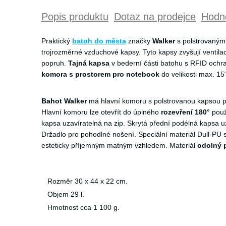
Popis produktu
Dotaz na prodejce
Hodno
Praktický
batoh do města
značky
Walker
s polstrovaným
trojrozměrné vzduchové kapsy. Tyto kapsy zvyšují ventila
popruh.
Tajná kapsa
v bederní části batohu s RFID ochr
komora s prostorem pro notebook
do velikosti max. 15“
Bahot Walker
má hlavní komoru s polstrovanou kapsou pr
Hlavní komoru lze otevřít do úplného
rozevření 180°
použ
kapsa uzavíratelná na zip. Skrytá přední podélná kapsa u
Držadlo pro pohodlné nošení. Speciální materiál Dull-PU 
esteticky příjemným matným vzhledem. Materiál
odolný 
Rozměr 30 x 44 x 22 cm.
Objem 29 l.
Hmotnost cca 1 100 g.