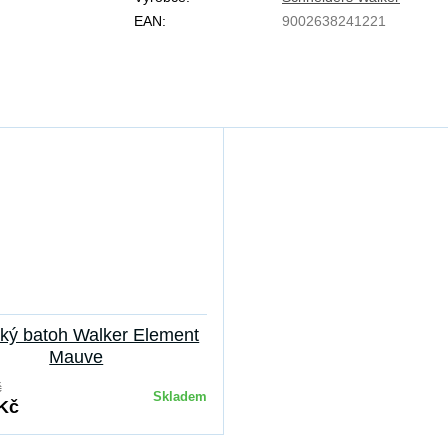
EAN:
9002638241221
ý batoh Walker Element
Mauve
č
Skladem
 Kč