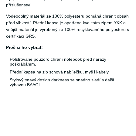
příslušenství.
Voděodolný materiál ze 100% polyesteru pomáhá chránit obsah
před vlhkostí. Přední kapsa je opatřena kvalitním zipem YKK a
vnější materiál je vyrobený ze 100% recyklovaného polyesteru s
certifikací GRS.
Proč si ho vybrat:
Polstrované pouzdro chrání notebook před nárazy i
poškrábáním.
Přední kapsa na zip schová nabíječku, myš i kabely.
Stylový tmavý design darkness se snadno sladí s další
výbavou BAAGL.