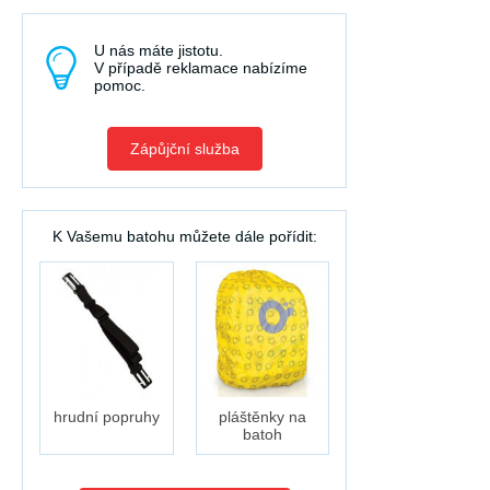
U nás máte jistotu.
V případě reklamace nabízíme
pomoc.
Zápůjční služba
K Vašemu batohu můžete dále pořídit:
hrudní popruhy
pláštěnky na
batoh