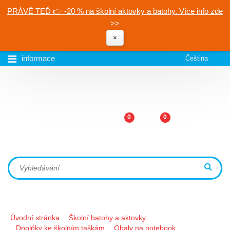
PRÁVĚ TEĎ 👉 -20 % na školní aktovky a batohy. Více info zde
>>
×
informace
Čeština
0
0
Úvodní stránka
Školní batohy a aktovky
Doplňky ke školním taškám
Obaly na notebook