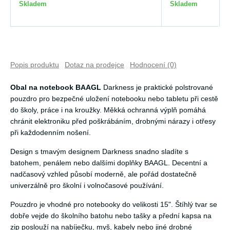
Skladem
Skladem
Popis produktu
Dotaz na prodejce
Hodnocení (0)
Obal na notebook BAAGL
Darkness je praktické polstrované
pouzdro pro bezpečné uložení notebooku nebo tabletu při cestě
do školy, práce i na kroužky. Měkká ochranná výplň pomáhá
chránit elektroniku před poškrábáním, drobnými nárazy i otřesy
při každodenním nošení.
Design s tmavým designem Darkness snadno sladíte s
batohem, penálem nebo dalšími doplňky BAAGL. Decentní a
nadčasový vzhled působí moderně, ale pořád dostatečně
univerzálně pro školní i volnočasové používání.
Pouzdro je vhodné pro notebooky do velikosti 15". Štíhlý tvar se
dobře vejde do školního batohu nebo tašky a přední kapsa na
zip poslouží na nabíječku, myš, kabely nebo jiné drobné