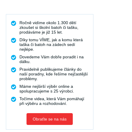
Ročně vidíme okolo 1.300 dětí
zkoušet si školní batoh či tašku,
prodáváme je již 15 let.
Díky tomu VÍME, jak a komu která
taška či batoh na zádech sedí
nejlépe.
Dovedeme Vám dobře poradit i na
dálku.
Pravidelně publikujeme články do
naší poradny, kde řešíme nejčastější
problémy.
Máme nejširší výběr online a
spolupracujeme s 25 výrobci.
Točíme videa, která Vám pomáhají
při výběru a rozhodování.
Obraťte se na nás