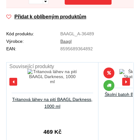
Přidat k oblíbeným produktům
Kód produktu:
BAAGL_A-36489
Výrobce:
Baagl
EAN:
8595689364892
Související produkty
Školní batoh Baa
Tritanová láhev na pití BAAGL Darkness,
1000 ml
22
469 Kč
18