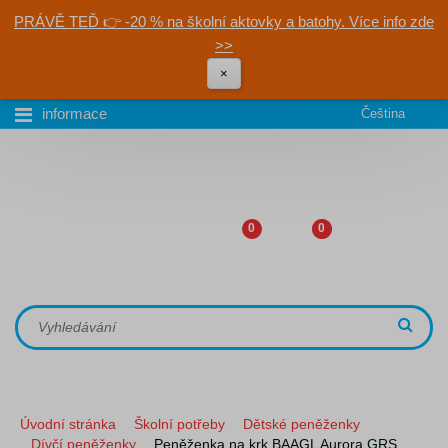
PRÁVĚ TEĎ 👉 -20 % na školní aktovky a batohy. Více info zde
>>
×
informace
Čeština
0
0
Úvodní stránka
Školní potřeby
Dětské peněženky
Dívčí peněženky
Peněženka na krk BAAGL Aurora GRS