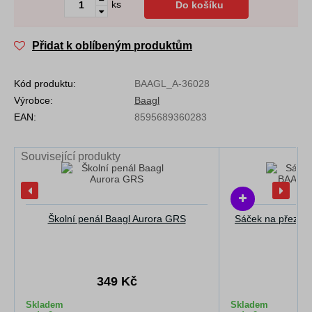
ks
Do košíku
Přidat k oblíbeným produktům
Kód produktu:
BAAGL_A-36028
Výrobce:
Baagl
EAN:
8595689360283
Související produkty
Školní penál Baagl Aurora GRS
Sáček na přezův
349 Kč
2
Skladem
Skladem