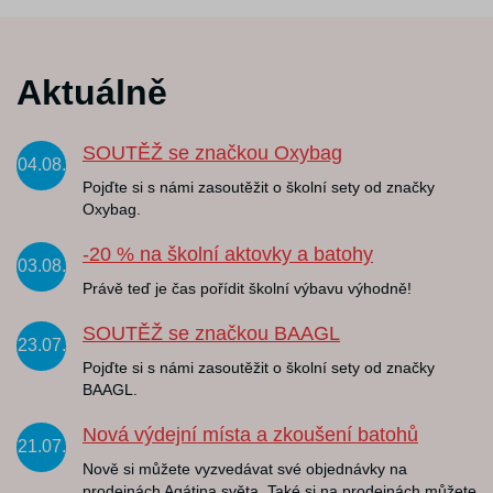
Aktuálně
SOUTĚŽ se značkou Oxybag
04.08.
Pojďte si s námi zasoutěžit o školní sety od značky
Oxybag.
-20 % na školní aktovky a batohy
03.08.
Právě teď je čas pořídit školní výbavu výhodně!
SOUTĚŽ se značkou BAAGL
23.07.
Pojďte si s námi zasoutěžit o školní sety od značky
BAAGL.
Nová výdejní místa a zkoušení batohů
21.07.
Nově si můžete vyzvedávat své objednávky na
prodejnách Agátina světa. Také si na prodejnách můžete