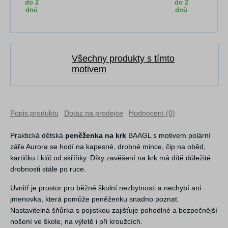
do 2
do 2
dnů
dnů
Všechny produkty s tímto
motivem
Popis produktu
Dotaz na prodejce
Hodnocení (0)
Praktická dětská
peněženka na krk
BAAGL s motivem polární
záře Aurora se hodí na kapesné, drobné mince, čip na oběd,
kartičku i klíč od skříňky. Díky zavěšení na krk má dítě důležité
drobnosti stále po ruce.
Uvnitř je prostor pro běžné školní nezbytnosti a nechybí ani
jmenovka, která pomůže peněženku snadno poznat.
Nastavitelná šňůrka s pojistkou zajišťuje pohodlné a bezpečnější
nošení ve škole, na výletě i při kroužcích.