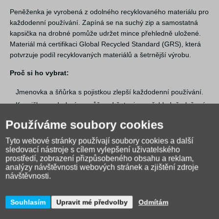
Peněženka je vyrobená z odolného recyklovaného materiálu pro
každodenní používání. Zapíná se na suchý zip a samostatná
kapsička na drobné pomůže udržet mince přehledně uložené.
Materiál má certifikaci Global Recycled Standard (GRS), která
potvrzuje podíl recyklovaných materiálů a šetrnější výrobu.
Proč si ho vybrat:
Jmenovka a šňůrka s pojistkou zlepší každodenní používání.
Kapsička na drobné pomůže udržet mince přehledně uložené.
GRS materiál potěší při udržitelnějším nákupu.
Používáme soubory cookies
Tyto webové stránky používají soubory cookies a další
sledovací nástroje s cílem vylepšení uživatelského
prostředí, zobrazení přizpůsobeného obsahu a reklam,
analýzy návštěvnosti webových stránek a zjištění zdroje
návštěvnosti.
Souhlasím
Upravit mé předvolby
Odmítám