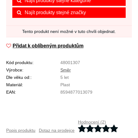
Najít produkty stejné kategorie
Najít produkty stejné značky
Tento produkt není možné v tuto chvíli objednat.
Přidat k oblíbeným produktům
Kód produktu:
48001307
Výrobce:
Směr
Dle věku od::
5 let
Materiál:
Plast
EAN:
8594877013079
Hodnocení (2)
Popis produktu
Dotaz na prodejce