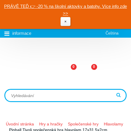
PRÁVĚ TEĎ 👉 -20 % na školní aktovky a batohy. Více info zde
>>
×
informace
Čeština
0
0
Úvodní stránka
Hry a hračky
Společenské hry
Hlavolamy
Pinball Tivoli společenská hra hlavolam 17x31,5x2cm