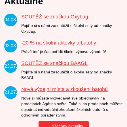
Aktuálně
SOUTĚŽ se značkou Oxybag
04.08.
Pojďte si s námi zasoutěžit o školní sety od značky
Oxybag.
-20 % na školní aktovky a batohy
03.08.
Právě teď je čas pořídit školní výbavu výhodně!
SOUTĚŽ se značkou BAAGL
23.07.
Pojďte si s námi zasoutěžit o školní sety od značky
BAAGL.
Nová výdejní místa a zkoušení batohů
21.07.
Nově si můžete vyzvedávat své objednávky na
prodejnách Agátina světa. Také si na prodejnách můžete
objednat individuální zkoušení školních batohů s
odborným poradenstvím.
Všechny aktuality