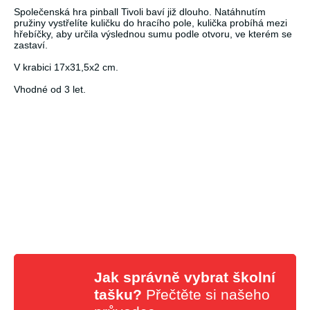
Společenská hra pinball Tivoli baví již dlouho. Natáhnutím
pružiny vystřelíte kuličku do hracího pole, kulička probíhá mezi
hřebíčky, aby určila výslednou sumu podle otvoru, ve kterém se
zastaví.
V krabici 17x31,5x2 cm.
Vhodné od 3 let.
Jak správně vybrat školní
tašku?
Přečtěte si našeho