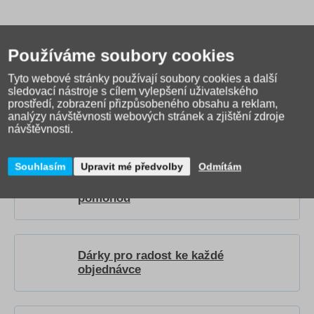
Používáme soubory cookies
Tyto webové stránky používají soubory cookies a další
Jak správně vybrat školní
sledovací nástroje s cílem vylepšení uživatelského
prostředí, zobrazení přizpůsobeného obsahu a reklam,
tašku?
Přečtěte si našeho
analýzy návštěvnosti webových stránek a zjištění zdroje
průvodce
.
návštěvnosti.
Souhlasím
Upravit mé předvolby
Odmítám
Video návody a recenze, které vám
pomohou
Dárky pro radost ke každé
objednávce