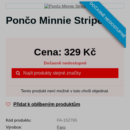
DOČASNĚ NEDOSTUPNÉ
Pončo Minnie Stripe
Cena:
329
Kč
Dočasně nedostupné
Najít produkty stejné značky
Tento produkt není možné v tuto chvíli objednat.
Přidat k oblíbeným produktům
Kód produktu:
FA-152765
Výrobce:
Faro