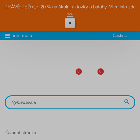
PRÁVĚ TEĎ 👉 -20 % na školní aktovky a batohy. Více info zde
>>
×
informace
Čeština
0
0
Úvodní stránka