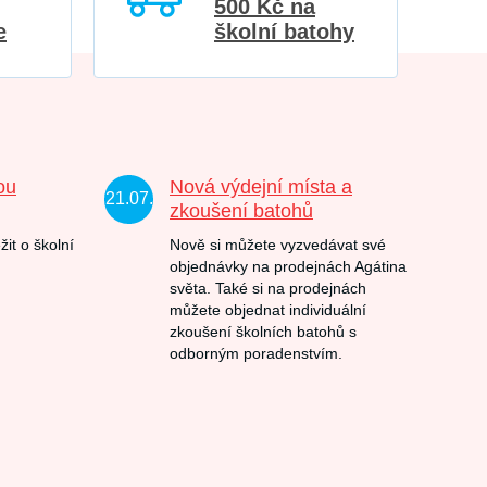
500 Kč na
e
školní batohy
ou
Nová výdejní místa a
21.07.
zkoušení batohů
žit o školní
Nově si můžete vyzvedávat své
objednávky na prodejnách Agátina
světa. Také si na prodejnách
můžete objednat individuální
zkoušení školních batohů s
odborným poradenstvím.