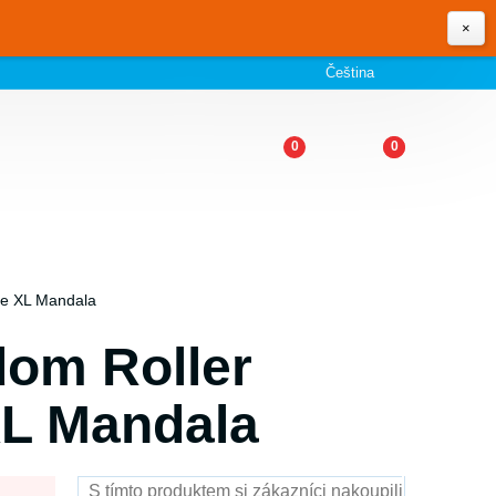
×
Čeština
0
0
se XL Mandala
dom Roller
XL Mandala
S tímto produktem si zákazníci nakoupili