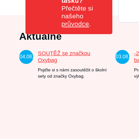
tašku?
Přečtěte si
našeho
průvodce
.
Aktuálně
SOUTĚŽ se značkou
-
04.08.
03.08.
Oxybag
b
Pojďte si s námi zasoutěžit o školní
Pr
sety od značky Oxybag.
vý