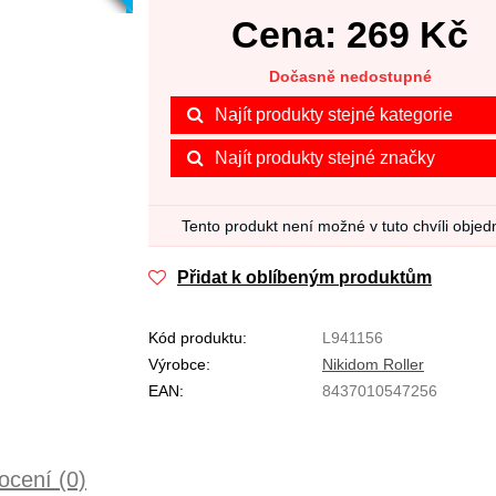
Cena:
269
Kč
Dočasně nedostupné
Najít produkty stejné kategorie
Najít produkty stejné značky
Tento produkt není možné v tuto chvíli objed
Přidat k oblíbeným produktům
Kód produktu:
L941156
Výrobce:
Nikidom Roller
EAN:
8437010547256
cení (0)