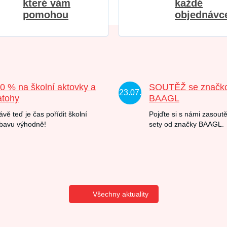
které vám
každé
pomohou
objednávc
20 % na školní aktovky a
SOUTĚŽ se značk
23.07.
atohy
BAAGL
ávě teď je čas pořídit školní
Pojďte si s námi zasoutě
bavu výhodně!
sety od značky BAAGL.
Všechny aktuality