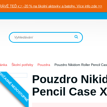
RÁVĚ TEĎ 👉 -20 % na školní aktovky a batohy. Více info zde >>
ránka
Školní potřeby
Pouzdra
Pouzdro Nikidom Roller Pencil Ca
OČASNĚ NEDOSTUPNÉ
Pouzdro Niki
Pencil Case 