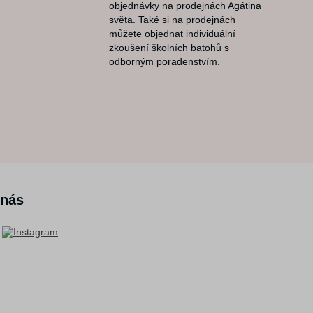
objednávky na prodejnách Agátina
světa. Také si na prodejnách
můžete objednat individuální
zkoušení školních batohů s
odborným poradenstvím.
 nás