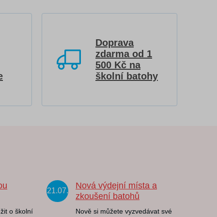
Doprava
zdarma od 1
500 Kč na
e
školní batohy
ou
Nová výdejní místa a
21.07.
zkoušení batohů
žit o školní
Nově si můžete vyzvedávat své