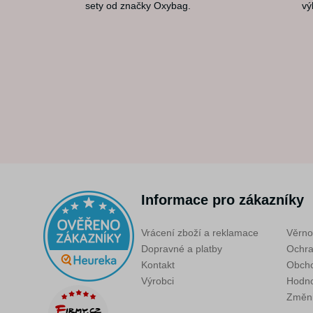
sety od značky Oxybag.
vý
Informace pro zákazníky
Vrácení zboží a reklamace
Věrno
Dopravné a platby
Ochra
Kontakt
Obcho
Výrobci
Hodno
Změni