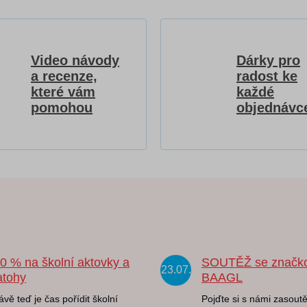
Video návody
Dárky pro
a recenze,
radost ke
které vám
každé
pomohou
objednávc
20 % na školní aktovky a
SOUTĚŽ se značk
23.07.
atohy
BAAGL
ávě teď je čas pořídit školní
Pojďte si s námi zasoutě