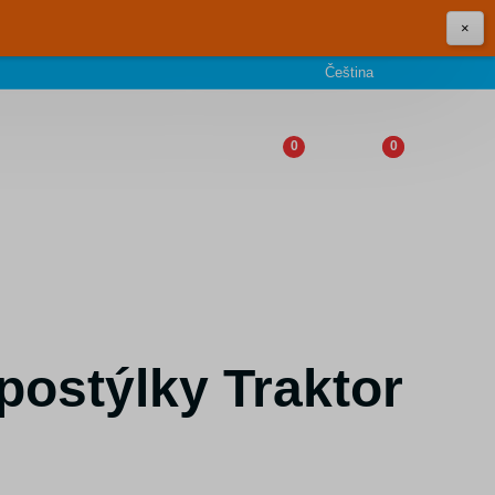
×
Čeština
0
0
postýlky Traktor