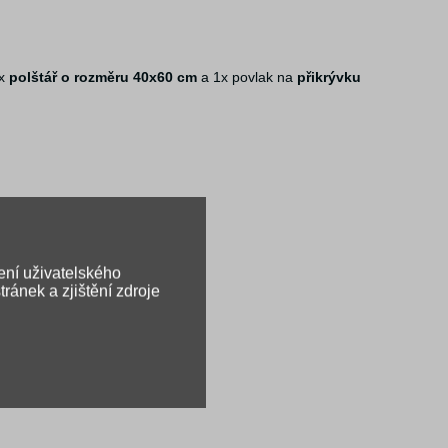
1x
polštář o rozměru 40x60 cm
a 1x povlak na
přikrývku
ení uživatelského
ránek a zjištění zdroje