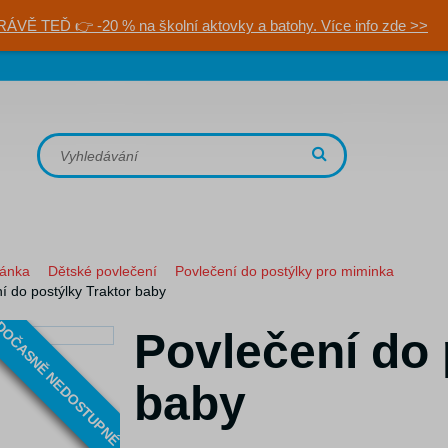
RÁVĚ TEĎ 👉 -20 % na školní aktovky a batohy. Více info zde >>
ránka
Dětské povlečení
Povlečení do postýlky pro miminka
í do postýlky Traktor baby
OČASNĚ NEDOSTUPNÉ
Povlečení do 
baby