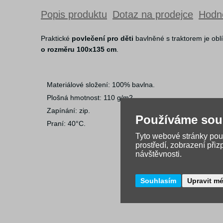
Popis produktu
Dotaz na prodejce
Hodno
Praktické
povlečení pro děti
bavlněné s traktorem je ob
o rozměru 100x135 cm
.
Materiálové složení: 100% bavlna.
Plošná hmotnost: 110 g/m2.
Zapínání: zip.
Používáme sou
Praní: 40°C.
Tyto webové stránky použ
prostředí, zobrazení při
návštěvnosti.
Souhlasím
Upravit m