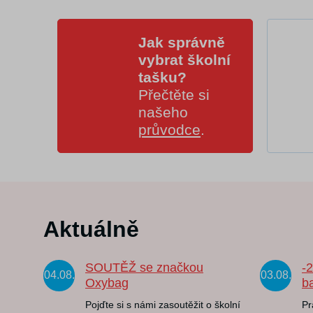
Jak správně
vybrat školní
tašku?
Přečtěte si
našeho
průvodce
.
Aktuálně
SOUTĚŽ se značkou
-
04.08.
03.08.
Oxybag
b
Pojďte si s námi zasoutěžit o školní
Pr