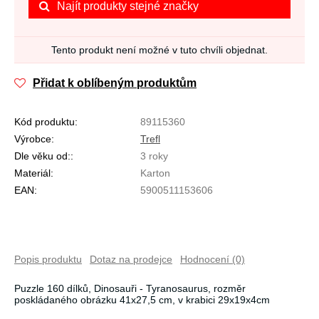
Najít produkty stejné značky
Tento produkt není možné v tuto chvíli objednat.
Přidat k oblíbeným produktům
Kód produktu:
89115360
Výrobce:
Trefl
Dle věku od::
3 roky
Materiál:
Karton
EAN:
5900511153606
Popis produktu
Dotaz na prodejce
Hodnocení (0)
Puzzle 160 dílků, Dinosauři - Tyranosaurus, rozměr
poskládaného obrázku 41x27,5 cm, v krabici 29x19x4cm