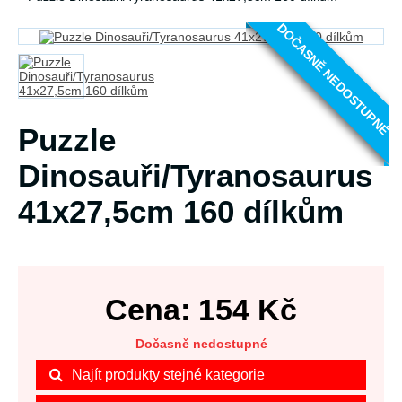
DOČASNĚ NEDOSTUPNÉ
Puzzle
Dinosauři/Tyranosaurus
41x27,5cm 160 dílkům
Cena:
154
Kč
Dočasně nedostupné
Najít produkty stejné kategorie