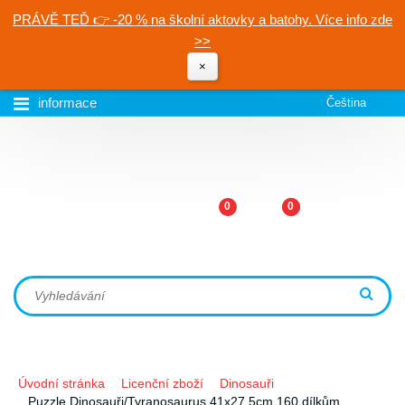
PRÁVĚ TEĎ 👉 -20 % na školní aktovky a batohy. Více info zde
>>
×
informace
Čeština
0
0
Úvodní stránka
Licenční zboží
Dinosauři
Puzzle Dinosauři/Tyranosaurus 41x27,5cm 160 dílkům