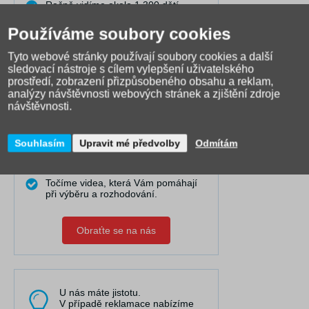
Ročně vidíme okolo 1.300 dětí
zkoušet si školní batoh či tašku,
prodáváme je již 15 let.
Používáme soubory cookies
Díky tomu VÍME, jak a komu která
Tyto webové stránky používají soubory cookies a další
taška či batoh na zádech sedí
nejlépe.
sledovací nástroje s cílem vylepšení uživatelského
prostředí, zobrazení přizpůsobeného obsahu a reklam,
Dovedeme Vám dobře poradit i na
analýzy návštěvnosti webových stránek a zjištění zdroje
dálku.
návštěvnosti.
Pravidelně publikujeme články do
naší poradny, kde řešíme nejčastější
problémy.
Souhlasím
Upravit mé předvolby
Odmítám
Máme nejširší výběr online a
spolupracujeme s 25 výrobci.
Točíme videa, která Vám pomáhají
při výběru a rozhodování.
Obraťte se na nás
U nás máte jistotu.
V případě reklamace nabízíme