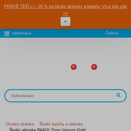
PRÁVĚ TEĎ 👉 -20 % na školní aktovky a batohy. Více info zde
>>
×
informace
Čeština
0
0
Úvodní stránka
Školní batohy a aktovky
Školní aktovka BAAGL Ergo Unicorn Gold