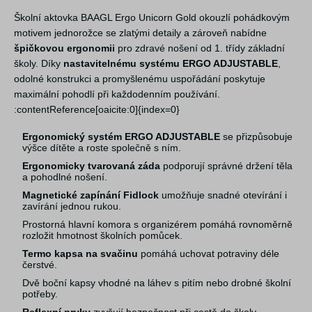
Školní aktovka BAAGL Ergo Unicorn Gold okouzlí pohádkovým
motivem jednorožce se zlatými detaily a zároveň nabídne
špičkovou ergonomii
pro zdravé nošení od 1. třídy základní
školy. Díky
nastavitelnému systému ERGO ADJUSTABLE
,
odolné konstrukci a promyšlenému uspořádání poskytuje
maximální pohodlí při každodenním používání.
:contentReference[oaicite:0]{index=0}
Ergonomický systém ERGO ADJUSTABLE
se přizpůsobuje
výšce dítěte a roste společně s ním.
Ergonomicky tvarovaná záda
podporují správné držení těla
a pohodlné nošení.
Magnetické zapínání Fidlock
umožňuje snadné otevírání i
zavírání jednou rukou.
Prostorná hlavní komora s organizérem pomáhá rovnoměrně
rozložit hmotnost školních pomůcek.
Termo kapsa na svačinu
pomáhá uchovat potraviny déle
čerstvé.
Dvě boční kapsy vhodné na láhev s pitím nebo drobné školní
potřeby.