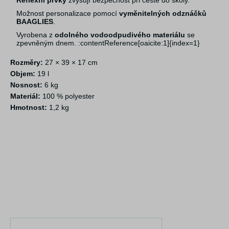
Reflexní prvky
zvyšují bezpečnost při cestě do školy.
Možnost personalizace pomocí
vyměnitelných odznáčků
BAAGLIES
.
Vyrobena z
odolného vodoodpudivého materiálu
se
zpevněným dnem. :contentReference[oaicite:1]{index=1}
Rozměry:
27 × 39 × 17 cm
Objem:
19 l
Nosnost:
6 kg
Materiál:
100 % polyester
Hmotnost:
1,2 kg