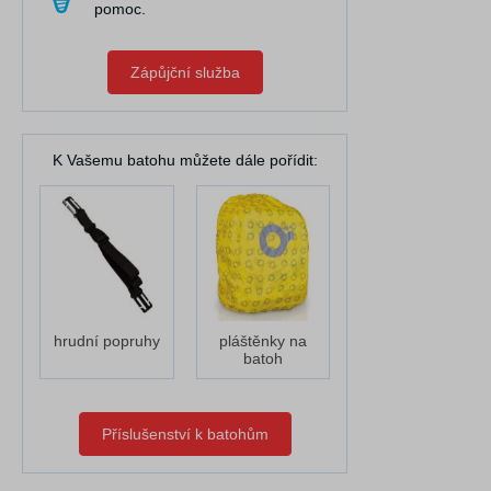
pomoc.
Zápůjční služba
K Vašemu batohu můžete dále pořídit:
hrudní popruhy
pláštěnky na
batoh
Příslušenství k batohům