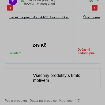
Sáček na přezůvky BAAGL Unicorn Gold
Školní penál 
3
249 Kč
Dočasně
Skladem
nedostupné
Všechny produkty s tímto
motivem
Popis produktu
Dotaz na prodejce
Hodnocení (0)