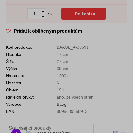
ks
Do košíku
Přidat k oblíbeným produktům
Kód produktu:
BAAGL_A-35591
Hloubka:
17 cm
Šířka:
27 cm
Výška:
39 cm
Hmotnost:
1200 g
Nosnost:
6
Objem:
19 l
Reflexní prvky:
ano, ze všech stran
Výrobce:
Baagl
EAN:
8595689355913
Související produkty