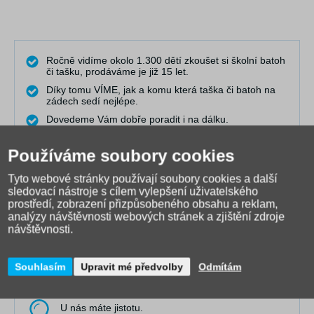
Ročně vidíme okolo 1.300 dětí zkoušet si školní batoh
či tašku, prodáváme je již 15 let.
Díky tomu VÍME, jak a komu která taška či batoh na
zádech sedí nejlépe.
Dovedeme Vám dobře poradit i na dálku.
Pravidelně publikujeme články do naší poradny, kde
řešíme nejčastější problémy.
Používáme soubory cookies
Máme nejširší výběr online a spolupracujeme s 25
výrobci.
Tyto webové stránky používají soubory cookies a další
sledovací nástroje s cílem vylepšení uživatelského
Točíme videa, která Vám pomáhají při výběru a
prostředí, zobrazení přizpůsobeného obsahu a reklam,
rozhodování.
analýzy návštěvnosti webových stránek a zjištění zdroje
návštěvnosti.
Obraťte se na nás
Souhlasím
Upravit mé předvolby
Odmítám
U nás máte jistotu.