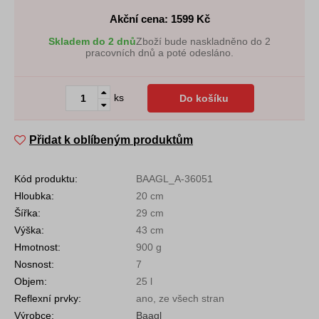
Akční cena: 1599
Kč
Skladem do 2 dnů
Zboží bude naskladněno do 2
pracovních dnů a poté odesláno.
ks
Do košíku
Přidat k oblíbeným produktům
Kód produktu:
BAAGL_A-36051
Hloubka:
20 cm
Šířka:
29 cm
Výška:
43 cm
Hmotnost:
900 g
Nosnost:
7
Objem:
25 l
Reflexní prvky:
ano, ze všech stran
Výrobce:
Baagl