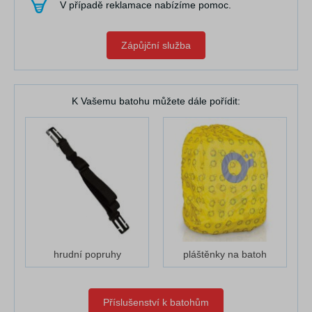
V případě reklamace nabízíme pomoc.
Zápůjční služba
K Vašemu batohu můžete dále pořídit:
hrudní popruhy
pláštěnky na batoh
Příslušenství k batohům