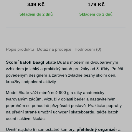
349 Kč
179 Kč
Skladem do 2 dnů
Skladem do 2 dnů
Popis produktu
Dotaz na prodejce
Hodnocení (0)
Školní batoh Baagl
Skate Dual s moderním dvoubarevným
vzhledem je lehký a praktický batoh pro žáky od 3. třídy. Potěší
povedeným designem a zároveň zvládne běžný školní den,
kroužky i odpolední aktivity.
Model Skate váží méně než 900 g a díky anatomicky
tvarovaným zádům, výztuži v oblasti beder a nastavitelným
popruhům se pohodlně přizpůsobí postavě. Praktické popruhy
na přední straně umožní uchycení skateboardu, takže batoh
ocení i aktivní školáci.
Uvnitř najdete tři samostatné komory,
přehledný organizér
a