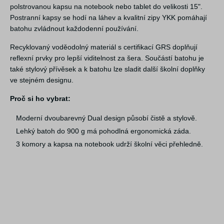
polstrovanou kapsu na notebook nebo tablet do velikosti 15".
Postranní kapsy se hodí na láhev a kvalitní zipy YKK pomáhají
batohu zvládnout každodenní používání.
Recyklovaný voděodolný materiál s certifikací GRS doplňují
reflexní prvky pro lepší viditelnost za šera. Součástí batohu je
také stylový přívěsek a k batohu lze sladit další školní doplňky
ve stejném designu.
Proč si ho vybrat:
Moderní dvoubarevný Dual design působí čistě a stylově.
Lehký batoh do 900 g má pohodlná ergonomická záda.
3 komory a kapsa na notebook udrží školní věci přehledně.