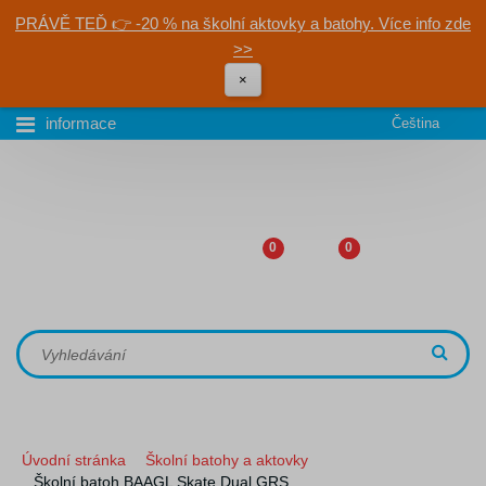
PRÁVĚ TEĎ 👉 -20 % na školní aktovky a batohy. Více info zde
>>
×
informace
Čeština
0
0
Úvodní stránka
Školní batohy a aktovky
Školní batoh BAAGL Skate Dual GRS