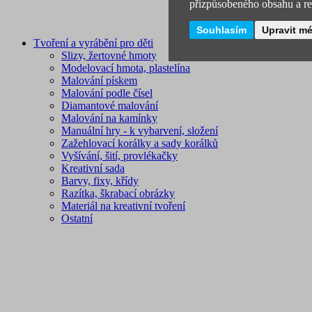
přizpůsobeného obsahu a rek
Souhlasím
Upravit m
Tvoření a vyrábění pro děti
Slizy, žertovné hmoty
Modelovací hmota, plastelína
Malování pískem
Malování podle čísel
Diamantové malování
Malování na kamínky
Manuální hry - k vybarvení, složení
Zažehlovací korálky a sady korálků
Vyšívání, šití, provlékačky
Kreativní sada
Barvy, fixy, křídy
Razítka, škrabací obrázky
Materiál na kreativní tvoření
Ostatní