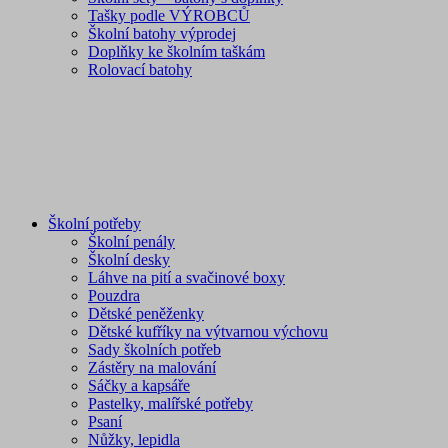
Tašky podle VÝROBCŮ
Školní batohy výprodej
Doplňky ke školním taškám
Rolovací batohy
Školní potřeby
Školní penály
Školní desky
Láhve na pití a svačinové boxy
Pouzdra
Dětské peněženky
Dětské kufříky na výtvarnou výchovu
Sady školních potřeb
Zástěry na malování
Sáčky a kapsáře
Pastelky, malířské potřeby
Psaní
Nůžky, lepidla