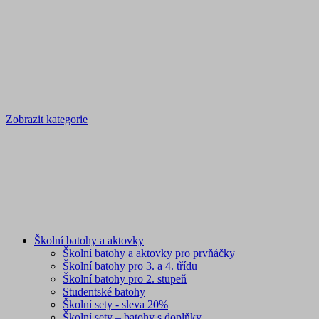
Zobrazit kategorie
Školní batohy a aktovky
Školní batohy a aktovky pro prvňáčky
Školní batohy pro 3. a 4. třídu
Školní batohy pro 2. stupeň
Studentské batohy
Školní sety - sleva 20%
Školní sety – batohy s doplňky