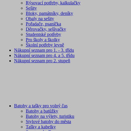
Rýsovací potřeby, kalkulačky
Sešity
Bloky, památníky, deníky
Obaly na sešity
Pořadače, psaníčka
Děrovačky, sešívačky
Studentské potřeby
Pro školy a školky
Školní potřeby levně
Nákupní seznam pro 1. - 3. třídu
Nákupní seznam pro 4. a 5. třídu
Nákupní seznam pro 2. stupeň
Batohy a tašky pro volný čas
Batohy a batůžky
Batohy na výlety, turistiku
Stylové batohy do města
Tašky a kabelky