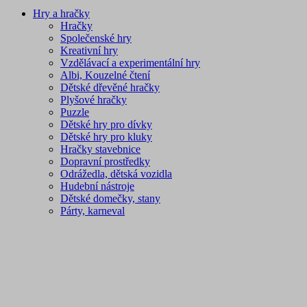
Hry a hračky
Hračky
Společenské hry
Kreativní hry
Vzdělávací a experimentální hry
Albi, Kouzelné čtení
Dětské dřevěné hračky
Plyšové hračky
Puzzle
Dětské hry pro dívky
Dětské hry pro kluky
Hračky stavebnice
Dopravní prostředky
Odrážedla, dětská vozidla
Hudební nástroje
Dětské domečky, stany
Párty, karneval