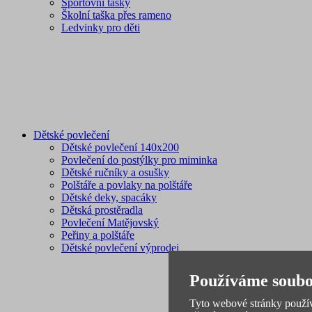
Sportovní tašky
Školní taška přes rameno
Ledvinky pro děti
Dětské povlečení
Dětské povlečení 140x200
Povlečení do postýlky pro miminka
Dětské ručníky a osušky
Polštáře a povlaky na polštáře
Dětské deky, spacáky
Dětská prostěradla
Povlečení Matějovský
Peřiny a polštáře
Dětské povlečení výprodej
Používáme soubo
Tyto webové stránky používa