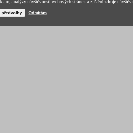
lam, analýzy návštěvnosti webových stránek a zjištění zdroje návštěvn
é předvolby
Odmítám