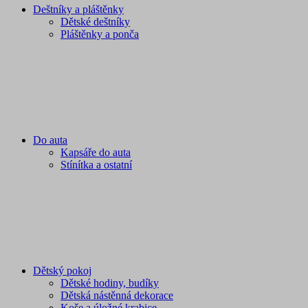
Deštníky a pláštěnky
Dětské deštníky
Pláštěnky a ponča
Do auta
Kapsáře do auta
Stínítka a ostatní
Dětský pokoj
Dětské hodiny, budíky
Dětská nástěnná dekorace
Koše a úložné krabice