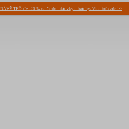
RÁVĚ TEĎ 👉 -20 % na školní aktovky a batohy. Více info zde >>