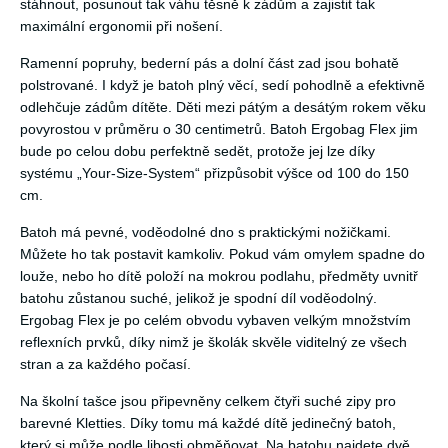
stáhnout, posunout tak váhu těsně k zádům a zajistit tak
maximální ergonomii při nošení.
Ramenní popruhy, bederní pás a dolní část zad jsou bohatě
polstrované. I když je batoh plný věcí, sedí pohodlně a efektivně
odlehčuje zádům dítěte. Děti mezi pátým a desátým rokem věku
povyrostou v průměru o 30 centimetrů. Batoh Ergobag Flex jim
bude po celou dobu perfektně sedět, protože jej lze díky
systému „Your-Size-System“ přizpůsobit výšce od 100 do 150
cm.
Batoh má pevné, voděodolné dno s praktickými nožičkami.
Můžete ho tak postavit kamkoliv. Pokud vám omylem spadne do
louže, nebo ho dítě položí na mokrou podlahu, předměty uvnitř
batohu zůstanou suché, jelikož je spodní díl voděodolný.
Ergobag Flex je po celém obvodu vybaven velkým množstvím
reflexních prvků, díky nimž je školák skvěle viditelný ze všech
stran a za každého počasí.
Na školní tašce jsou připevněny celkem čtyři suché zipy pro
barevné Kletties. Díky tomu má každé dítě jedinečný batoh,
který si může podle libosti obměňovat. Na batohu najdete dvě