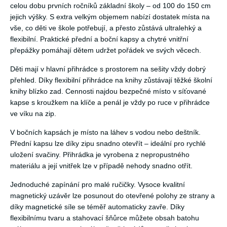
celou dobu prvních ročníků základní školy – od 100 do 150 cm
jejich výšky. S extra velkým objemem nabízí dostatek místa na
vše, co děti ve škole potřebují, a přesto zůstává ultralehký a
flexibilní. Praktické přední a boční kapsy a chytré vnitřní
přepážky pomáhají dětem udržet pořádek ve svých věcech.
Děti mají v hlavní přihrádce s prostorem na sešity vždy dobrý
přehled. Díky flexibilní přihrádce na knihy zůstávají těžké školní
knihy blízko zad. Cennosti najdou bezpečné místo v síťované
kapse s kroužkem na klíče a penál je vždy po ruce v přihrádce
ve víku na zip.
V bočních kapsách je místo na láhev s vodou nebo deštník.
Přední kapsu lze díky zipu snadno otevřít – ideální pro rychlé
uložení svačiny. Přihrádka je vyrobena z nepropustného
materiálu a její vnitřek lze v případě nehody snadno otřít.
Jednoduché zapínání pro malé ručičky. Vysoce kvalitní
magnetický uzávěr lze posunout do otevřené polohy ze strany a
díky magnetické síle se téměř automaticky zavře. Díky
flexibilnímu tvaru a stahovací šňůrce můžete obsah batohu