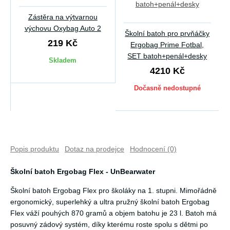
Zástěra na výtvarnou
výchovu Oxybag Auto 2
Školní batoh pro prvňáčky
219 Kč
Ergobag Prime Fotbal,
SET batoh+penál+desky
Skladem
4210 Kč
Dočasně nedostupné
Popis produktu
Dotaz na prodejce
Hodnocení (0)
Školní batoh Ergobag Flex - UnBearwater
Školní batoh Ergobag Flex pro školáky na 1. stupni. Mimořádně
ergonomický, superlehký a ultra pružný školní batoh Ergobag
Flex váží pouhých 870 gramů a objem batohu je 23 l. Batoh má
posuvný zádový systém, díky kterému roste spolu s dětmi po