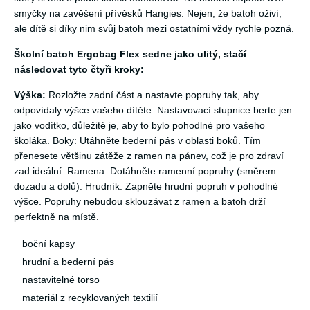
smyčky na zavěšení přívěsků Hangies. Nejen, že batoh oživí,
ale dítě si díky nim svůj batoh mezi ostatními vždy rychle pozná.
Školní batoh Ergobag Flex sedne jako ulitý, stačí
následovat tyto čtyři kroky:
Výška:
Rozložte zadní část a nastavte popruhy tak, aby
odpovídaly výšce vašeho dítěte. Nastavovací stupnice berte jen
jako vodítko, důležité je, aby to bylo pohodlné pro vašeho
školáka. Boky: Utáhněte bederní pás v oblasti boků. Tím
přenesete většinu zátěže z ramen na pánev, což je pro zdraví
zad ideální. Ramena: Dotáhněte ramenní popruhy (směrem
dozadu a dolů). Hrudník: Zapněte hrudní popruh v pohodlné
výšce. Popruhy nebudou sklouzávat z ramen a batoh drží
perfektně na místě.
boční kapsy
hrudní a bederní pás
nastavitelné torso
materiál z recyklovaných textilií