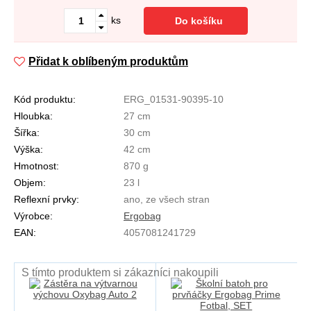
ks
Do košíku
Přidat k oblíbeným produktům
Kód produktu:
ERG_01531-90395-10
Hloubka:
27 cm
Šířka:
30 cm
Výška:
42 cm
Hmotnost:
870 g
Objem:
23 l
Reflexní prvky:
ano, ze všech stran
Výrobce:
Ergobag
EAN:
4057081241729
S tímto produktem si zákazníci nakoupili