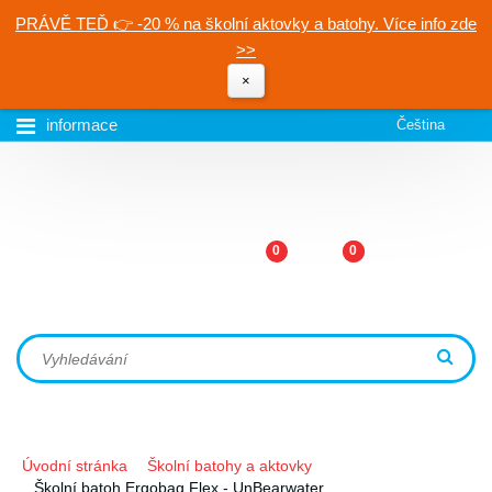
PRÁVĚ TEĎ 👉 -20 % na školní aktovky a batohy. Více info zde
>>
×
informace
Čeština
0
0
Úvodní stránka
Školní batohy a aktovky
Školní batoh Ergobag Flex - UnBearwater