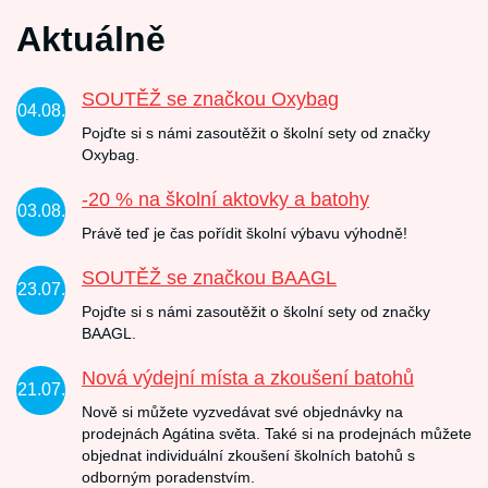
Aktuálně
SOUTĚŽ se značkou Oxybag
04.08.
Pojďte si s námi zasoutěžit o školní sety od značky
Oxybag.
-20 % na školní aktovky a batohy
03.08.
Právě teď je čas pořídit školní výbavu výhodně!
SOUTĚŽ se značkou BAAGL
23.07.
Pojďte si s námi zasoutěžit o školní sety od značky
BAAGL.
Nová výdejní místa a zkoušení batohů
21.07.
Nově si můžete vyzvedávat své objednávky na
prodejnách Agátina světa. Také si na prodejnách můžete
objednat individuální zkoušení školních batohů s
odborným poradenstvím.