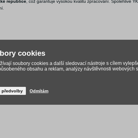
ké republice
, což garantuje vysokou kvalitu zpracování. Spolehlivé YK
ní.
bory cookies
ívají soubory cookies a další sledovací nástroje s cílem vylepš
způsobeného obsahu a reklam, analýzy návštěvnosti webových st
é předvolby
Odmítám