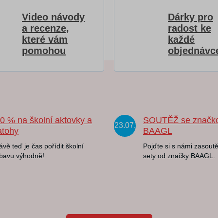
Video návody
Dárky pro
a recenze,
radost ke
které vám
každé
pomohou
objednávc
20 % na školní aktovky a
SOUTĚŽ se značk
23.07.
atohy
BAAGL
ávě teď je čas pořídit školní
Pojďte si s námi zasoutě
bavu výhodně!
sety od značky BAAGL.