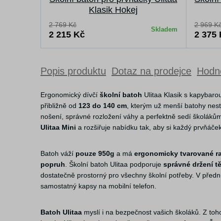
Klasik Hokej
2 769 Kč
2 969 K
Skladem
2 215 Kč
2 375
Popis produktu
Dotaz na prodejce
Hodno
Ergonomický dívčí
školní batoh
Ulitaa Klasik s kapybarou
přibližně od
123 do 140 cm
, kterým už menší batohy nest
nošení, správné rozložení váhy a perfektně sedí školákům
Ulitaa Mini
a rozšiřuje nabídku tak, aby si každý prvňáče
Batoh váží
pouze 950g
a má
ergonomicky tvarované r
popruh
. Školní batoh Ulitaa podporuje
správné držení tě
dostatečně prostorný pro všechny školní potřeby. V předn
samostatný kapsy na mobilní telefon.
Batoh Ulitaa
myslí i na bezpečnost vašich školáků. Z toh