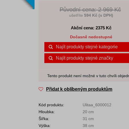
Původní cena: 2 969 Kč
ušetříte
594 Kč (s DPH)
Akční cena: 2375
Kč
Dočasně nedostupné
Najít produkty stejné kategorie
Najít produkty stejné značky
Tento produkt není možné v tuto chvíli objed
Přidat k oblíbeným produktům
Kód produktu:
Ulitaa_6000012
Hloubka:
20 cm
Šířka:
31 cm
Výška:
38 cm