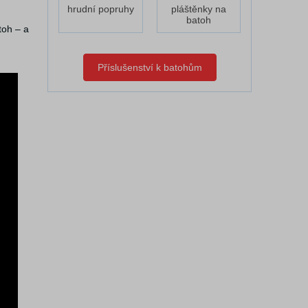
hrudní popruhy
pláštěnky na
batoh
toh – a
Příslušenství k batohům