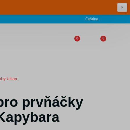
×
Čeština
0
0
ohy Ulitaa
pro prvňáčky
 Kapybara