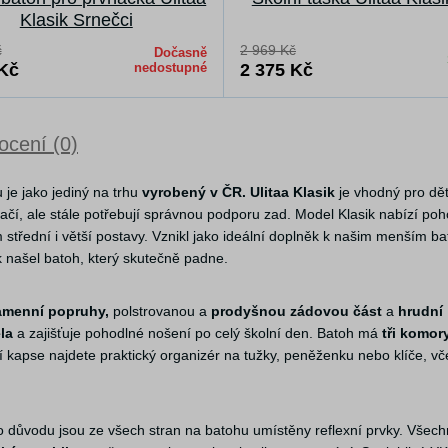
Klasik Srnečci
č
2 969 Kč
Dočasně
 Kč
nedostupné
2 375 Kč
cení (0)
 je jako jediný na trhu
vyrobený v ČR.
Ulitaa Klasik
je vhodný pro dět
ačí, ale stále potřebují správnou podporu zad. Model Klasik nabízí po
 střední i větší postavy. Vznikl jako ideální doplněk k našim menším 
k našel batoh, který skutečně padne.
amenní popruhy,
polstrovanou a
prodyšnou zádovou část
a
hrudní
la
a zajišťuje pohodlné nošení po celý školní den. Batoh má
tři komor
í kapse najdete praktický organizér na tužky, peněženku nebo klíče, vč
o důvodu jsou ze všech stran na batohu umístěny reflexní prvky. Všech