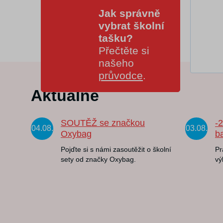
Jak správně
vybrat školní
tašku?
Přečtěte si
našeho
průvodce
.
Aktuálně
SOUTĚŽ se značkou
-
04.08.
03.08.
Oxybag
b
Pojďte si s námi zasoutěžit o školní
Pr
sety od značky Oxybag.
vý