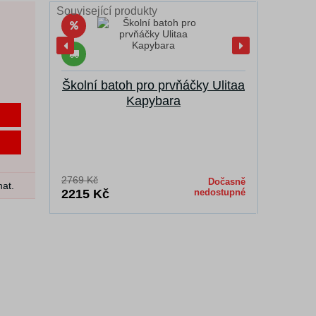
Související produkty
Školní
Školní batoh pro prvňáčky Ulitaa
Kapybara
2769 Kč
3060 Kč
Dočasně
nat.
2215 Kč
nedostupné
2448 K