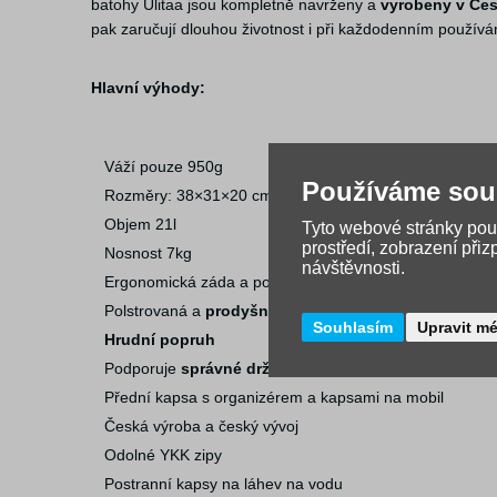
batohy Ulitaa jsou kompletně navrženy a
vyrobeny v Čes
pak zaručují dlouhou životnost i při každodenním používá
Hlavní výhody:
Váží pouze 950g
Používáme sou
Rozměry: 38×31×20 cm
Objem 21l
Tyto webové stránky použ
prostředí, zobrazení při
Nosnost 7kg
návštěvnosti.
Ergonomická záda a popruhy pro zdravé nošení
Polstrovaná a
prodyšná zádová část
Souhlasím
Upravit m
Hrudní popruh
Podporuje
správné držení těla
Přední kapsa s organizérem a kapsami na mobil
Česká výroba a český vývoj
Odolné YKK zipy
Postranní kapsy na láhev na vodu