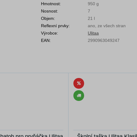
Hmotnost:
950 g
Nosnost:
7
Objem:
21 l
Reflexní prvky:
ano, ze všech stran
Výrobce:
Ulitaa
EAN:
2990963049247
 batoh pro prvňáčka Ulitaa
Školní taška Ulitaa Klas