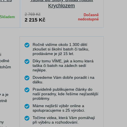
Krychlozem
2 769 Kč
2 769 Kč
Dočasně
Skladem
2 215 Kč
nedostupné
2 215 K
Ročně vidíme okolo 1.300 dětí
zkoušet si školní batoh či tašku,
prodáváme je již 15 let.
i
hodlné
Díky tomu VÍME, jak a komu která
taška či batoh na zádech sedí
batohům
nejlépe.
Dovedeme Vám dobře poradit i na
dálku.
Pravidelně publikujeme články do
naší poradny, kde řešíme nejčastější
y
a je
problémy.
etně
Máme nejširší výběr online a
spolupracujeme s 25 výrobci.
Točíme videa, která Vám pomáhají
ny
při výběru a rozhodování.