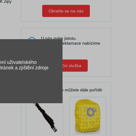
K zipy
Obraťte se na nás
U nás máte jistotu.
V případě reklamace nabízíme
pomoc.
ení uživatelského
Zápůjční služba
ránek a zjištění zdroje
K Vašemu batohu můžete dále pořídit: