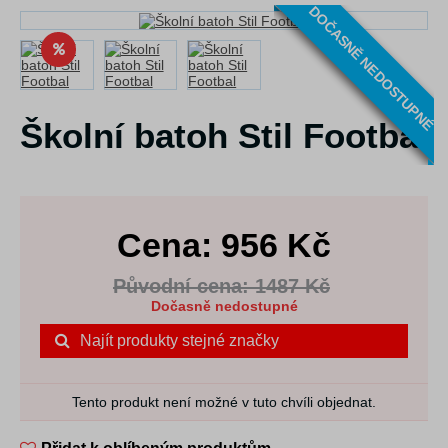
DOČASNĚ NEDOSTUPNÉ
Školní batoh Stil Footbal
Cena:
956
Kč
Původní cena: 1487 Kč
Dočasně nedostupné
Najít produkty stejné značky
Tento produkt není možné v tuto chvíli objednat.