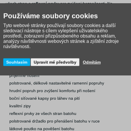
všech stran o
reflexní prvky
pro zvýšení bezpečnosti. Na
přenášení v ruce slouží měkce polstrované madlo, pro zavěšení
Používáme soubory cookies
pak textilní poutko.
Tyto webové stránky používají soubory cookies a další
sledovací nástroje s cílem vylepšení uživatelského
Přehled
:
prostředí, zobrazení přizpůsobeného obsahu a reklam,
analýzy návštěvnosti webových stránek a zjištění zdroje
návštěvnosti.
výškově nastavitelný systém zad se čtyřmi stupněmi
3 prostorné komory s dalším funkčním členěním
Souhlasím
Upravit mé předvolby
Odmítám
hlavní komora s oddělenou kapsou pro desky na sešity
air flow zádový systém s prodyšným polstrováním pro
příjemné nošení
polstrované, délkově nastavitelné ramenní popruhy
hrudní popruh pro zvýšení komfortu při nošení
boční síťované kapsy pro láhev na pití
kvalitní zipy
reflexní prvky ze všech stran batohu
polstrované držadlo pro přenášení batohu v ruce
látkové poutko na pověšení batohu