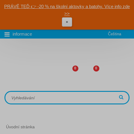
PRÁVĚ TEĎ 👉 -20 % na školní aktovky a batohy. Více info zde
>>
×
informace
Čeština
0
0
Úvodní stránka