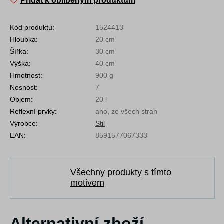
Přidat k oblíbeným produktům
Kód produktu:
1524413
Hloubka:
20 cm
Šířka:
30 cm
Výška:
40 cm
Hmotnost:
900 g
Nosnost:
7
Objem:
20 l
Reflexní prvky:
ano, ze všech stran
Výrobce:
Stil
EAN:
8591577067333
Všechny produkty s tímto
motivem
Alternativní zboží