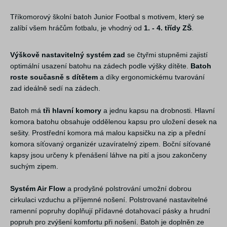
Tříkomorový školní batoh Junior Footbal s motivem, který se
zalíbí všem hráčům fotbalu, je vhodný od
1. - 4. třídy ZŠ
.
Výškově nastavitelný systém zad
se čtyřmi stupněmi zajistí
optimální usazení batohu na zádech podle výšky dítěte.
Batoh
roste současně s dítětem
a díky ergonomickému tvarování
zad ideálně sedí na zádech.
Batoh má
tři hlavní komory
a jednu kapsu na drobnosti. Hlavní
komora batohu obsahuje oddělenou kapsu pro uložení desek na
sešity. Prostřední komora má malou kapsičku na zip a přední
komora síťovaný organizér uzavíratelný zipem. Boční síťované
kapsy jsou určeny k přenášení láhve na pití a jsou zakončeny
suchým zipem.
Systém Air Flow
a prodyšné polstrování umožní dobrou
cirkulaci vzduchu a příjemné nošení. Polstrované nastavitelné
ramenní popruhy doplňují přídavné dotahovací pásky a hrudní
popruh pro zvýšení komfortu při nošení. Batoh je doplněn ze