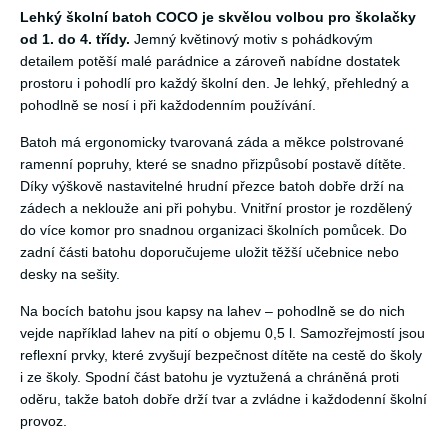
Lehký školní batoh COCO je skvělou volbou pro školačky
od 1. do 4. třídy.
Jemný květinový motiv s pohádkovým
detailem potěší malé parádnice a zároveň nabídne dostatek
prostoru i pohodlí pro každý školní den. Je lehký, přehledný a
pohodlně se nosí i při každodenním používání.
Batoh má ergonomicky tvarovaná záda a měkce polstrované
ramenní popruhy, které se snadno přizpůsobí postavě dítěte.
Díky výškově nastavitelné hrudní přezce batoh dobře drží na
zádech a neklouže ani při pohybu. Vnitřní prostor je rozdělený
do více komor pro snadnou organizaci školních pomůcek. Do
zadní části batohu doporučujeme uložit těžší učebnice nebo
desky na sešity.
Na bocích batohu jsou kapsy na lahev – pohodlně se do nich
vejde například lahev na pití o objemu 0,5 l. Samozřejmostí jsou
reflexní prvky, které zvyšují bezpečnost dítěte na cestě do školy
i ze školy. Spodní část batohu je vyztužená a chráněná proti
oděru, takže batoh dobře drží tvar a zvládne i každodenní školní
provoz.