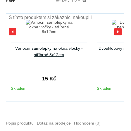
EAN:
8592571027934
S tímto produktem si zákazníci nakoupili
Vánoční samolepky na okna vločky -
Dvouklopový škol
stříbrné 8x12cm
2
15 Kč
3
Skladem
Skladem
Popis produktu
Dotaz na prodejce
Hodnocení (0)