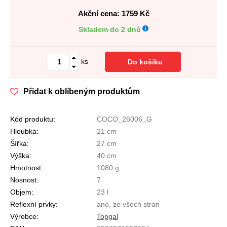
Akční cena: 1759
Kč
Skladem do 2 dnů
ks
Do košíku
Přidat k oblíbeným produktům
Kód produktu:
COCO_26006_G
Hloubka:
21 cm
Šířka:
27 cm
Výška:
40 cm
Hmotnost:
1080 g
Nosnost:
7
Objem:
23 l
Reflexní prvky:
ano, ze všech stran
Výrobce:
Topgal