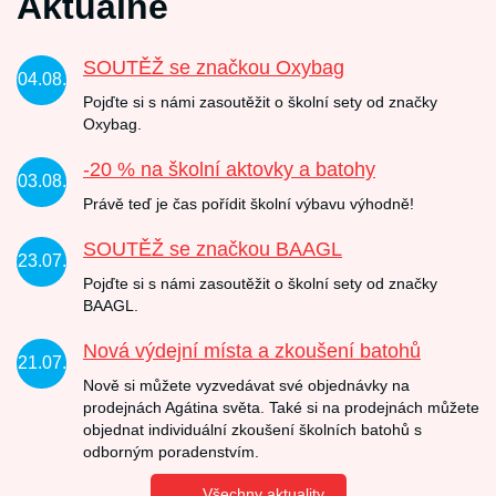
Aktuálně
SOUTĚŽ se značkou Oxybag
04.08.
Pojďte si s námi zasoutěžit o školní sety od značky
Oxybag.
-20 % na školní aktovky a batohy
03.08.
Právě teď je čas pořídit školní výbavu výhodně!
SOUTĚŽ se značkou BAAGL
23.07.
Pojďte si s námi zasoutěžit o školní sety od značky
BAAGL.
Nová výdejní místa a zkoušení batohů
21.07.
Nově si můžete vyzvedávat své objednávky na
prodejnách Agátina světa. Také si na prodejnách můžete
objednat individuální zkoušení školních batohů s
odborným poradenstvím.
Všechny aktuality