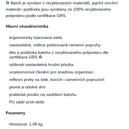
♻️ Batoh je vyroben z recyklovaných materiálů, jejichž svrchní
materiál i podšívka jsou vyrobeny ze 100% recyklovaného
polyesteru podle certifikace GRS.
Hlavní charakteristika
ergonomicky tvarovaná záda
nastavitelné, měkce polstrované ramenní popruhy
tělo a podšívka batohu z recyklovaného polyesteru dle
certifikace GRS ♻️
výškově nastavitelná hrudní přezka
vícekomorové členění pro snadnou organizaci
reflexní prvky na čele, bocích i ramenních popruzích
pevné a odolné dno
praktické poutko na zavěšení batohu
PU zátěr proti dešti
Parametry
Hmotnost: 1.08 kg