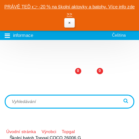
PRÁVĚ TEĎ 👉 -20 % na školní aktovky a batohy. Více info zde
>>
×
informace
Čeština
0
0
Úvodní stránka
Výrobci
Topgal
Školní batoh Topgal COCO 26006 G