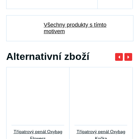
Všechny produkty s tímto
motivem
Alternativní zboží
Třípatrový penál Oxybag
Třípatrový penál Oxybag
Flowers
Kočka