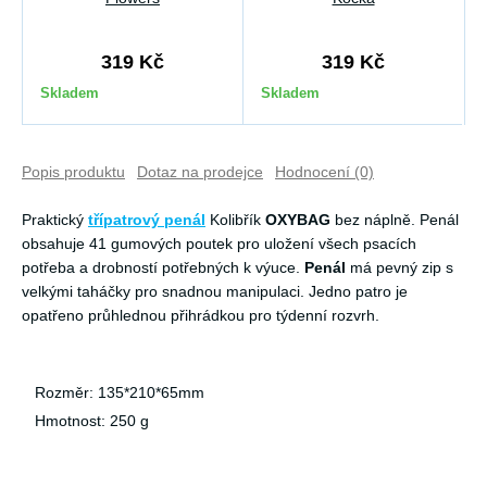
319 Kč
319 Kč
Skladem
Skladem
Popis produktu
Dotaz na prodejce
Hodnocení (0)
Praktický
třípatrový penál
Kolibřík
OXYBAG
bez náplně. Penál
obsahuje 41 gumových poutek pro uložení všech psacích
potřeba a drobností potřebných k výuce.
Penál
má pevný zip s
velkými taháčky pro snadnou manipulaci. Jedno patro je
opatřeno průhlednou přihrádkou pro týdenní rozvrh.
Rozměr: 135*210*65mm
Hmotnost: 250 g