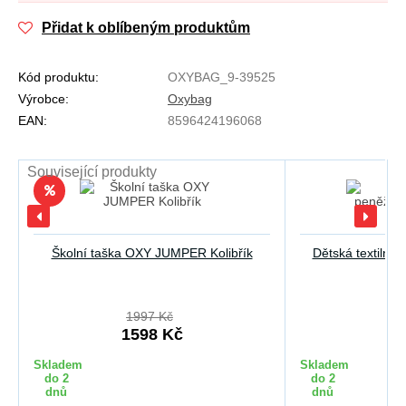
Přidat k oblíbeným produktům
Kód produktu:
OXYBAG_9-39525
Výrobce:
Oxybag
EAN:
8596424196068
Související produkty
Školní taška OXY JUMPER Kolibřík
Dětská textilní 
1997 Kč
1598 Kč
1
Skladem
Skladem
do 2
do 2
dnů
dnů