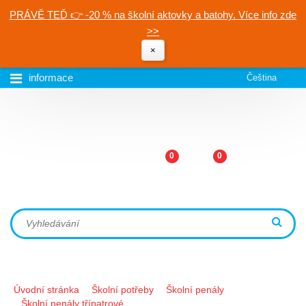
PRÁVĚ TEĎ 👉 -20 % na školní aktovky a batohy. Více info zde
>>
×
informace
Čeština
0
0
Úvodní stránka
Školní potřeby
Školní penály
Školní penály třípatrové