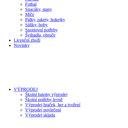
Fotbal
Spacáky, stany
Míče
Pálky, rakety, hokejky
Sáňky, boby
Sportovní potřeby
Švihadla, obruče
Licenční zboží
Novinky
VÝPRODEJ
Školní batohy výprodej
Školní potřeby levně
Výprodej hraček, her a tvoření
Výprodej povlečení
Výprodej skladu