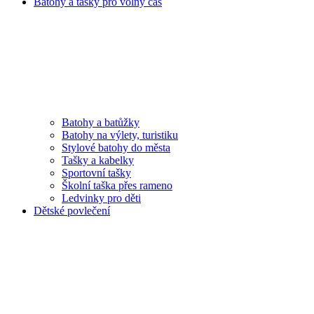
Batohy a tašky pro volný čas
Batohy a batůžky
Batohy na výlety, turistiku
Stylové batohy do města
Tašky a kabelky
Sportovní tašky
Školní taška přes rameno
Ledvinky pro děti
Dětské povlečení