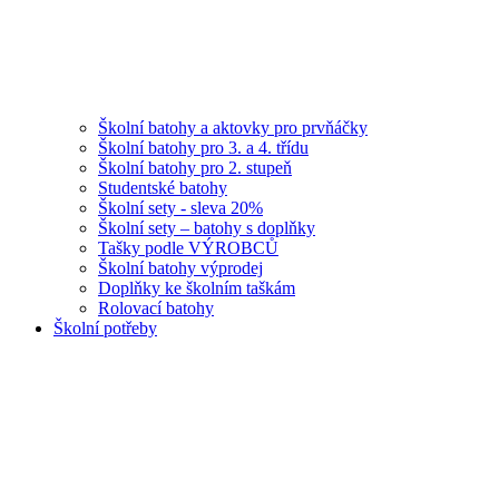
Školní batohy a aktovky pro prvňáčky
Školní batohy pro 3. a 4. třídu
Školní batohy pro 2. stupeň
Studentské batohy
Školní sety - sleva 20%
Školní sety – batohy s doplňky
Tašky podle VÝROBCŮ
Školní batohy výprodej
Doplňky ke školním taškám
Rolovací batohy
Školní potřeby