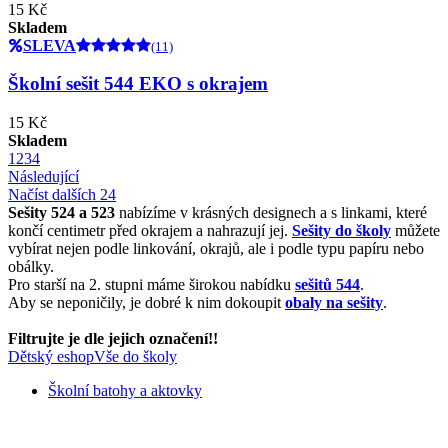
15 Kč
Skladem
SLEVA
(11)
Školní sešit 544 EKO s okrajem
15 Kč
Skladem
1
2
3
4
Následující
Načíst dalších 24
Sešity 524 a 523
nabízíme v krásných designech a s linkami, které
končí centimetr před okrajem a nahrazují jej.
Sešity do školy
můžete
vybírat nejen podle linkování, okrajů, ale i podle typu papíru nebo
obálky.
Pro starší na 2. stupni máme širokou nabídku
sešitů 544
.
Aby se neponičily, je dobré k nim dokoupit
obaly na sešity
.
Filtrujte je dle jejich označení!!
Dětský eshop
Vše do školy
Školní batohy a aktovky