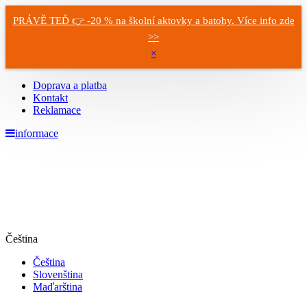
PRÁVĚ TEĎ 👉 -20 % na školní aktovky a batohy. Více info zde
>>
×
Doprava a platba
Kontakt
Reklamace
informace
Čeština
Čeština
Slovenština
Maďarština