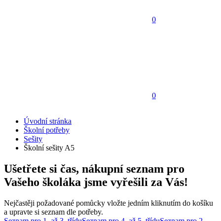
0
0
Úvodní stránka
Školní potřeby
Sešity
Školní sešity A5
Ušetřete si čas, nákupní seznam pro
Vašeho školáka jsme vyřešili za Vás!
Nejčastěji požadované pomůcky vložte jedním kliknutím do košíku
a upravte si seznam dle potřeby.
Seznam pro 1. až 3. třídu
Seznam pro 4. až 5. třídu
Seznam pro 2.