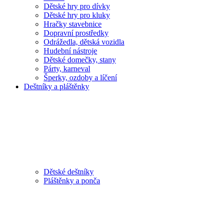
Dětské hry pro dívky
Dětské hry pro kluky
Hračky stavebnice
Dopravní prostředky
Odrážedla, dětská vozidla
Hudební nástroje
Dětské domečky, stany
Párty, karneval
Šperky, ozdoby a líčení
Deštníky a pláštěnky
Dětské deštníky
Pláštěnky a ponča