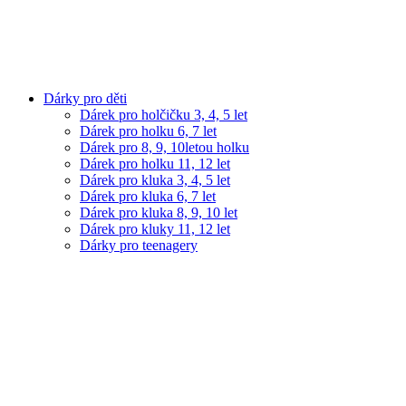
Dárky pro děti
Dárek pro holčičku 3, 4, 5 let
Dárek pro holku 6, 7 let
Dárek pro 8, 9, 10letou holku
Dárek pro holku 11, 12 let
Dárek pro kluka 3, 4, 5 let
Dárek pro kluka 6, 7 let
Dárek pro kluka 8, 9, 10 let
Dárek pro kluky 11, 12 let
Dárky pro teenagery