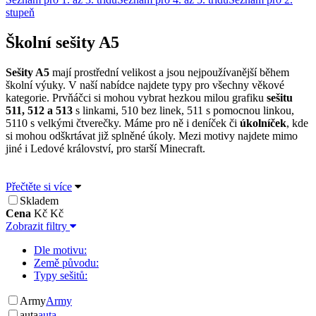
stupeň
Školní sešity A5
Sešity A5
mají prostřední velikost a jsou nejpoužívanější během
školní výuky. V naší nabídce najdete typy pro všechny věkové
kategorie. Prvňáčci si mohou vybrat hezkou milou grafiku
sešitu
511, 512 a 513
s linkami, 510 bez linek, 511 s pomocnou linkou,
5110 s velkými čtverečky. Máme pro ně i deníček či
úkolníček
, kde
si mohou odškrtávat již splněné úkoly. Mezi motivy najdete mimo
jiné i Ledové království, pro starší Minecraft.
Přečtěte si více
Skladem
Cena
Kč
Kč
Zobrazit filtry
Dle motivu:
Země původu:
Typy sešitů:
Army
Army
auta
auta