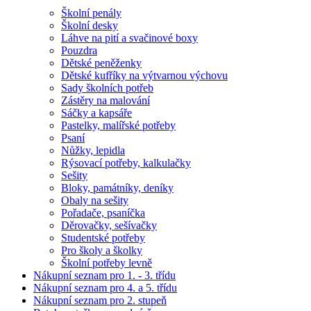
Školní penály
Školní desky
Láhve na pití a svačinové boxy
Pouzdra
Dětské peněženky
Dětské kufříky na výtvarnou výchovu
Sady školních potřeb
Zástěry na malování
Sáčky a kapsáře
Pastelky, malířské potřeby
Psaní
Nůžky, lepidla
Rýsovací potřeby, kalkulačky
Sešity
Bloky, památníky, deníky
Obaly na sešity
Pořadače, psaníčka
Děrovačky, sešívačky
Studentské potřeby
Pro školy a školky
Školní potřeby levně
Nákupní seznam pro 1. - 3. třídu
Nákupní seznam pro 4. a 5. třídu
Nákupní seznam pro 2. stupeň