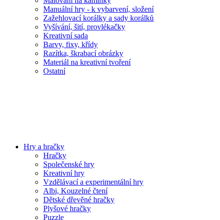
Malování na kamínky
Manuální hry - k vybarvení, složení
Zažehlovací korálky a sady korálků
Vyšívání, šití, provlékačky
Kreativní sada
Barvy, fixy, křídy
Razítka, škrabací obrázky
Materiál na kreativní tvoření
Ostatní
Hry a hračky
Hračky
Společenské hry
Kreativní hry
Vzdělávací a experimentální hry
Albi, Kouzelné čtení
Dětské dřevěné hračky
Plyšové hračky
Puzzle