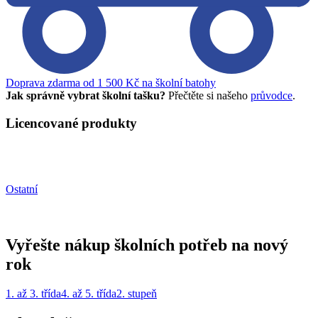
Doprava zdarma od 1 500 Kč na školní batohy
Jak správně vybrat školní tašku?
Přečtěte si našeho
průvodce
.
Licencované produkty
Ostatní
Vyřešte nákup školních potřeb na nový
rok
1. až 3. třída
4. až 5. třída
2. stupeň