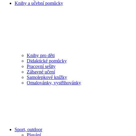
Knihy a učební pomůcky
Knihy pro děti
Didaktické pomůcky
Pracovní sešity
Zábavné učení
Samolepkové knížky
Omalovánky, vystřihovánky
Sport, outdoor
Plavání