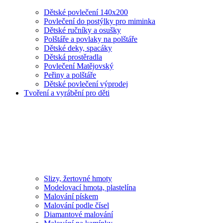
Dětské povlečení 140x200
Povlečení do postýlky pro miminka
Dětské ručníky a osušky
Polštáře a povlaky na polštáře
Dětské deky, spacáky
Dětská prostěradla
Povlečení Matějovský
Peřiny a polštáře
Dětské povlečení výprodej
Tvoření a vyrábění pro děti
Slizy, žertovné hmoty
Modelovací hmota, plastelína
Malování pískem
Malování podle čísel
Diamantové malování