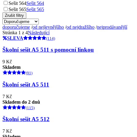
Sešit 564
Sešit 564
Sešit 565
Sešit 565
Zrušit filtry
doporučujeme
/
od nejlevnějšího
/
od nejdražšího
/
nejprodávanější
Stránka 1 z 4
Následující
SLEVA
(114)
Školní sešit A5 511 s pomocní linkou
9 Kč
Skladem
(91)
Školní sešit A5 511
7 Kč
Skladem do 2 dnů
(115)
Školní sešit A5 512
7 Kč
Skladem