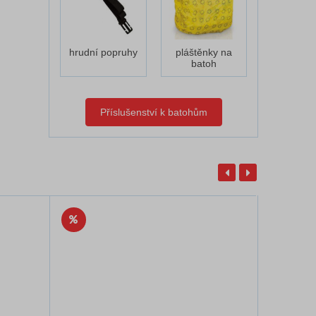
hrudní popruhy
pláštěnky na
batoh
Příslušenství k batohům