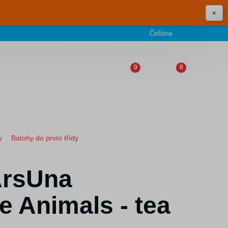
×
Čeština
0
0
y
Batohy do první třídy
ArsUna
 Animals - tea