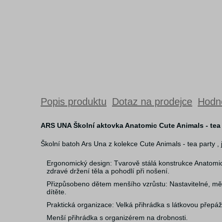
Popis produktu
Dotaz na prodejce
Hodno
ARS UNA Školní aktovka Anatomic Cute Animals - tea
Školní batoh Ars Una z kolekce Cute Animals - tea party , j
Ergonomický design: Tvarově stálá konstrukce Anatomi
zdravé držení těla a pohodlí při nošení.
Přizpůsobeno dětem menšího vzrůstu: Nastavitelné, mě
dítěte.
Praktická organizace: Velká přihrádka s látkovou přepáž
Menší přihrádka s organizérem na drobnosti.