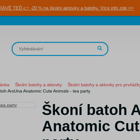
RÁVĚ TEĎ 👉 -20 % na školní aktovky a batohy. Více info zde >>
ránka
Školní batohy a aktovky
Školní batohy a aktovky pro prvňáčk
toh ArsUna Anatomic Cute Animals - tea party
Škoní batoh 
Anatomic Cute