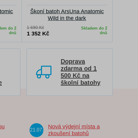
tomic
Škoní batoh ArsUna Anatomic
Wild in the dark
1 690 Kč
dem do 2
Skladem do 2
dnů
1 352 Kč
dnů
Doprava
zdarma od 1
500 Kč na
e
školní batohy
ou
Nová výdejní místa a
21.07.
zkoušení batohů