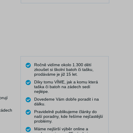
Ročně vidíme okolo 1.300 dětí
zkoušet si školní batoh či tašku,
prodáváme je již 15 let.
Díky tomu VÍME, jak a komu která
taška či batoh na zádech sedí
nejlépe.
rují
Dovedeme Vám dobře poradit i na
dálku.
 zádech
Pravidelně publikujeme články do
naší poradny, kde řešíme nejčastější
problémy.
Máme nejširší výběr online a