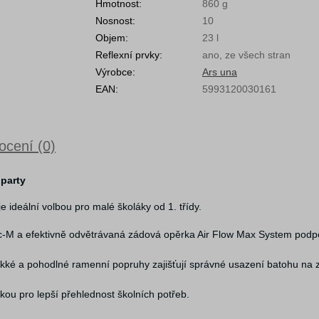
Hmotnost:
860 g
Nosnost:
10
Objem:
23 l
Reflexní prvky:
ano, ze všech stran
Výrobce:
Ars una
EAN:
5993120030161
cení (0)
 party
e ideální volbou pro malé školáky od 1. třídy.
c-M a efektivně odvětrávaná zádová opěrka Air Flow Max System podpo
kké a pohodlné ramenní popruhy zajišťují správné usazení batohu na
kou pro lepší přehlednost školních potřeb.