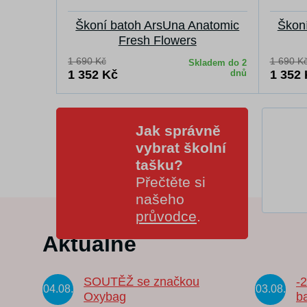
Škoní batoh ArsUna Anatomic
Škon
Fresh Flowers
1 690 Kč
1 690 K
Skladem do 2
1 352 Kč
dnů
1 352
Jak správně
vybrat školní
tašku?
Přečtěte si
našeho
průvodce
.
Aktuálně
SOUTĚŽ se značkou
-
04.08.
03.08.
Oxybag
b