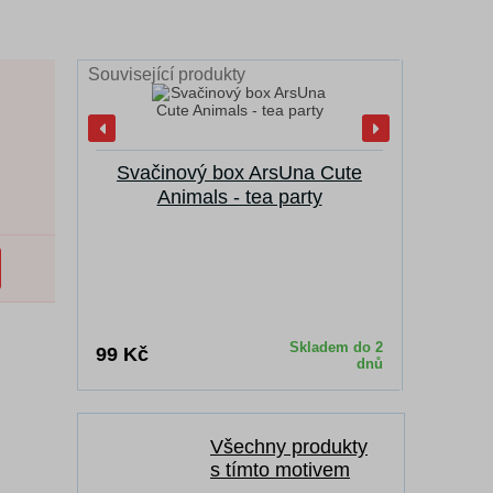
Související produkty
Svačinový box ArsUna Cute
Sáček n
Animals - tea party
A
Skladem do 2
99 Kč
149 Kč
dnů
Všechny produkty
s tímto motivem