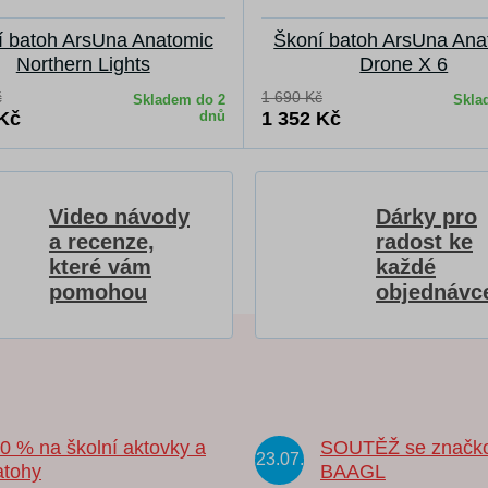
í batoh ArsUna Anatomic
Škoní batoh ArsUna Ana
Northern Lights
Drone X 6
č
1 690 Kč
Skladem do 2
Skla
 Kč
dnů
1 352 Kč
Video návody
Dárky pro
a recenze,
radost ke
které vám
každé
pomohou
objednávc
20 % na školní aktovky a
SOUTĚŽ se značk
23.07.
atohy
BAAGL