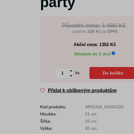
party
Původní cena: 1 690 Kč
ušetříte
338 Kč (s DPH)
Akční cena: 1352
Kč
Skladem do 2 dnů
ks
Do košíku
Přidat k oblíbeným produktům
Kód produktu:
ARSUNA_54565326
Hloubka:
21 cm
Šířka:
33 cm
Výška:
45 cm