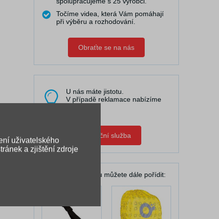
spolupracujeme s 25 výrobci.
Točíme videa, která Vám pomáhají
při výběru a rozhodování.
Obraťte se na nás
U nás máte jistotu.
V případě reklamace nabízíme
pomoc.
Zápůjční služba
ení uživatelského
ránek a zjištění zdroje
K Vašemu batohu můžete dále pořídit: