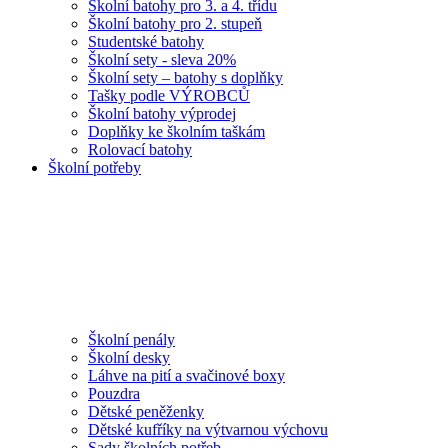
Školní batohy pro 3. a 4. třídu
Školní batohy pro 2. stupeň
Studentské batohy
Školní sety - sleva 20%
Školní sety – batohy s doplňky
Tašky podle VÝROBCŮ
Školní batohy výprodej
Doplňky ke školním taškám
Rolovací batohy
Školní potřeby
Školní penály
Školní desky
Láhve na pití a svačinové boxy
Pouzdra
Dětské peněženky
Dětské kufříky na výtvarnou výchovu
Sady školních potřeb