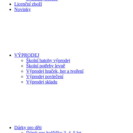
Licenční zboží
Novinky
VÝPRODEJ
Školní batohy výprodej
Školní potřeby levně
Výprodej hraček, her a tvoření
Výprodej povlečení
Výprodej skladu
Dárky pro děti
Dárek pro holčičku 3, 4, 5 let