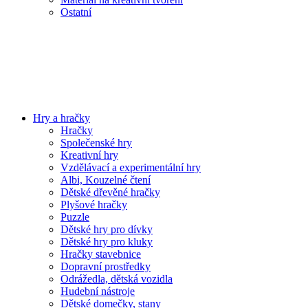
Ostatní
Hry a hračky
Hračky
Společenské hry
Kreativní hry
Vzdělávací a experimentální hry
Albi, Kouzelné čtení
Dětské dřevěné hračky
Plyšové hračky
Puzzle
Dětské hry pro dívky
Dětské hry pro kluky
Hračky stavebnice
Dopravní prostředky
Odrážedla, dětská vozidla
Hudební nástroje
Dětské domečky, stany