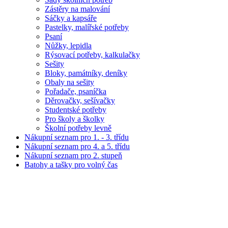
Zástěry na malování
Sáčky a kapsáře
Pastelky, malířské potřeby
Psaní
Nůžky, lepidla
Rýsovací potřeby, kalkulačky
Sešity
Bloky, památníky, deníky
Obaly na sešity
Pořadače, psaníčka
Děrovačky, sešívačky
Studentské potřeby
Pro školy a školky
Školní potřeby levně
Nákupní seznam pro 1. - 3. třídu
Nákupní seznam pro 4. a 5. třídu
Nákupní seznam pro 2. stupeň
Batohy a tašky pro volný čas