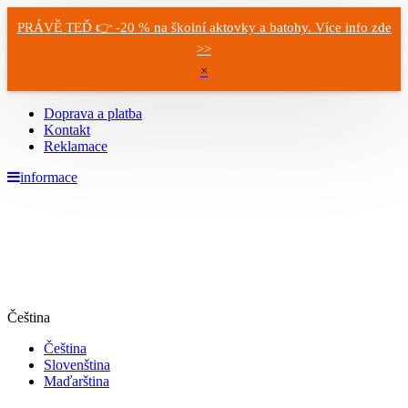
PRÁVĚ TEĎ 👉 -20 % na školní aktovky a batohy. Více info zde
>>
×
Doprava a platba
Kontakt
Reklamace
informace
Čeština
Čeština
Slovenština
Maďarština