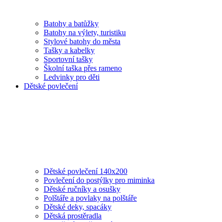
Batohy a batůžky
Batohy na výlety, turistiku
Stylové batohy do města
Tašky a kabelky
Sportovní tašky
Školní taška přes rameno
Ledvinky pro děti
Dětské povlečení
Dětské povlečení 140x200
Povlečení do postýlky pro miminka
Dětské ručníky a osušky
Polštáře a povlaky na polštáře
Dětské deky, spacáky
Dětská prostěradla