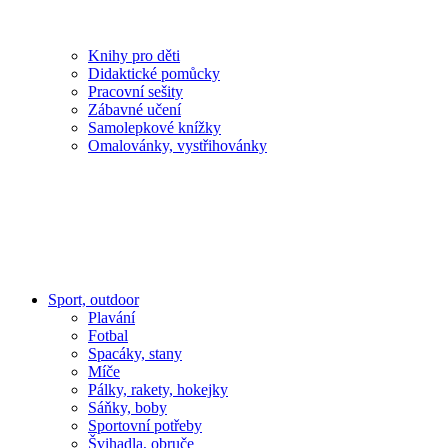
Knihy pro děti
Didaktické pomůcky
Pracovní sešity
Zábavné učení
Samolepkové knížky
Omalovánky, vystřihovánky
Sport, outdoor
Plavání
Fotbal
Spacáky, stany
Míče
Pálky, rakety, hokejky
Sáňky, boby
Sportovní potřeby
Švihadla, obruče