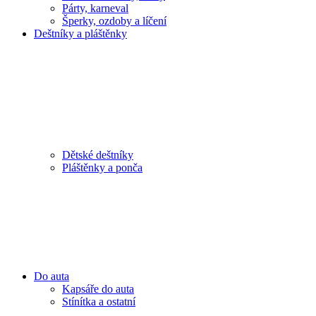
Párty, karneval
Šperky, ozdoby a líčení
Deštníky a pláštěnky
Dětské deštníky
Pláštěnky a ponča
Do auta
Kapsáře do auta
Stínítka a ostatní