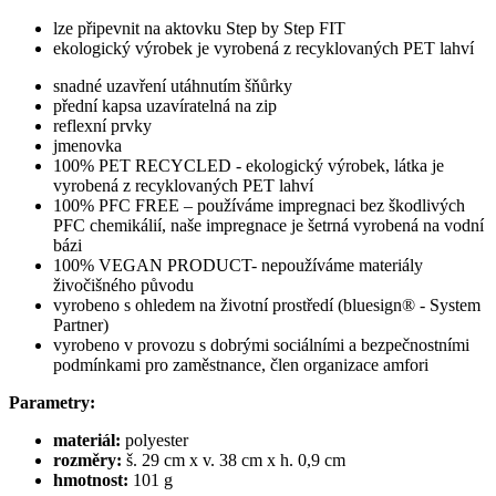
lze připevnit na aktovku Step by Step FIT
ekologický výrobek je vyrobená z recyklovaných PET lahví
snadné uzavření utáhnutím šňůrky
přední kapsa uzavíratelná na zip
reflexní prvky
jmenovka
100% PET RECYCLED - ekologický výrobek, látka je
vyrobená z recyklovaných PET lahví
100% PFC FREE – používáme impregnaci bez škodlivých
PFC chemikálií, naše impregnace je šetrná vyrobená na vodní
bázi
100% VEGAN PRODUCT- nepoužíváme materiály
živočišného původu
vyrobeno s ohledem na životní prostředí (bluesign® - System
Partner)
vyrobeno v provozu s dobrými sociálními a bezpečnostními
podmínkami pro zaměstnance, člen organizace amfori
Parametry:
materiál:
polyester
rozměry:
š. 29 cm x v. 38 cm x h. 0,9 cm
hmotnost:
101 g