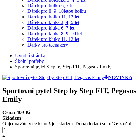
Dárek pro holku 6, 7 let
Dárek pro 8, 9, 10letou holku
Dárek pro holku 11, 12 let
Dárek pro kluka 3, 4, 5 let
Dárek pro kluka 6, 7 let
Dárek pro kluka 8, 9, 10 let
Dárek pro kluky 11, 12 let
Dárky pro teenagery
Úvodní stránka
Školní potřeby
Sportovní pytel Step by Step FIT, Pegasus Emily
NOVINKA
Sportovní pytel Step by Step FIT, Pegasus
Emily
Cena:
499
Kč
Skladem
Objednáváte více ks než je skladem. Doba dodání se může změnit.