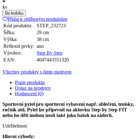
ks
Do košíku
Přidat k oblíbeným produktům
Kód produktu:
STEP_232723
Šířka:
29 cm
Výška:
38 cm
Reflexní prvky:
ano
Výrobce:
Step By Step
EAN:
4047443551320
Všechny produkty s tímto motivem
Popis produktu
Dotaz na prodejce
Hodnocení (0)
Sportovní pytel pro sportovní vybavení např. oblečení, tenisky,
ručník atd. Pytel lze připevnit na aktovku Step by Step FIT
nebo ho děti mohou nosit také jako batoh na zádech.
Udržitelnost:
Hlavní výhody: