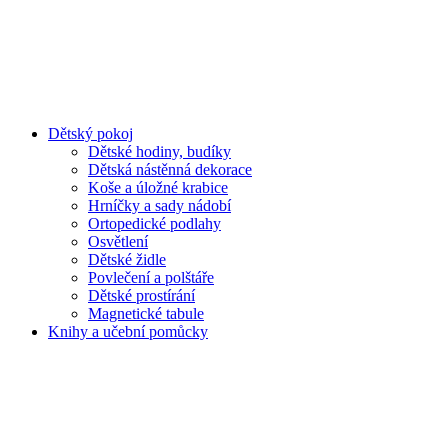
Dětský pokoj
Dětské hodiny, budíky
Dětská nástěnná dekorace
Koše a úložné krabice
Hrníčky a sady nádobí
Ortopedické podlahy
Osvětlení
Dětské židle
Povlečení a polštáře
Dětské prostírání
Magnetické tabule
Knihy a učební pomůcky