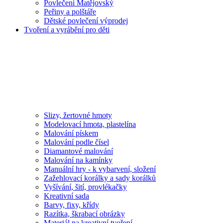
Povlečení Matějovský
Peřiny a polštáře
Dětské povlečení výprodej
Tvoření a vyrábění pro děti
Slizy, žertovné hmoty
Modelovací hmota, plastelína
Malování pískem
Malování podle čísel
Diamantové malování
Malování na kamínky
Manuální hry - k vybarvení, složení
Zažehlovací korálky a sady korálků
Vyšívání, šití, provlékačky
Kreativní sada
Barvy, fixy, křídy
Razítka, škrabací obrázky
Materiál na kreativní tvoření