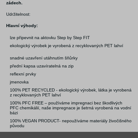
zádech.
Udržitelnost:
Hlavní výhody:
lze připevnit na aktovku Step by Step FIT
ekologický výrobek je vyrobená z recyklovaných PET lahví
snadné uzavření utáhnutím šňůrky
přední kapsa uzavíratelná na zip
reflexní prvky
jmenovka
100% PET RECYCLED - ekologický výrobek, látka je vyrobená
z recyklovaných PET lahví
100% PFC FREE – používáme impregnaci bez škodlivých
PFC chemikálií, naše impregnace je šetrná vyrobená na vodní
bázi
100% VEGAN PRODUCT- nepoužíváme materiály živočišného
původu
vyrobeno s ohledem na životní prostředí (bluesign® - System