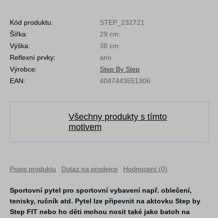
Kód produktu:
STEP_232721
Šířka:
29 cm
Výška:
38 cm
Reflexní prvky:
ano
Výrobce:
Step By Step
EAN:
4047443551306
Všechny produkty s tímto
motivem
Popis produktu
Dotaz na prodejce
Hodnocení (0)
Sportovní pytel pro sportovní vybavení např. oblečení,
tenisky, ručník atd. Pytel lze připevnit na aktovku Step by
Step FIT nebo ho děti mohou nosit také jako batoh na