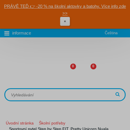
PRÁVĚ TEĎ 👉 -20 % na školní aktovky a batohy. Více info zde
>>
×
informace
Čeština
0
0
Úvodní stránka
Školní potřeby
Sportovní pytel Step by Step FIT, Pretty Unicorn Nuala