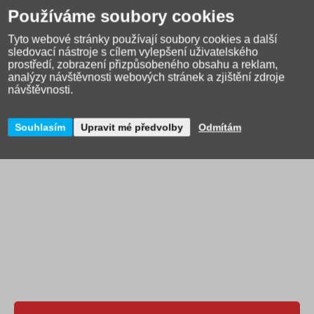
Partner)
Používáme soubory cookies
vyrobeno v provozu s dobrými sociálními a bezpečnostními
podmínkami pro zaměstnance, člen organizace amfori
Tyto webové stránky používají soubory cookies a další
sledovací nástroje s cílem vylepšení uživatelského
Parametry:
prostředí, zobrazení přizpůsobeného obsahu a reklam,
analýzy návštěvnosti webových stránek a zjištění zdroje
materiál:
polyester
návštěvnosti.
rozměry:
š. 29 cm x v. 38 cm x h. 0,9 cm
hmotnost:
101 g
Souhlasím
Upravit mé předvolby
Odmítám