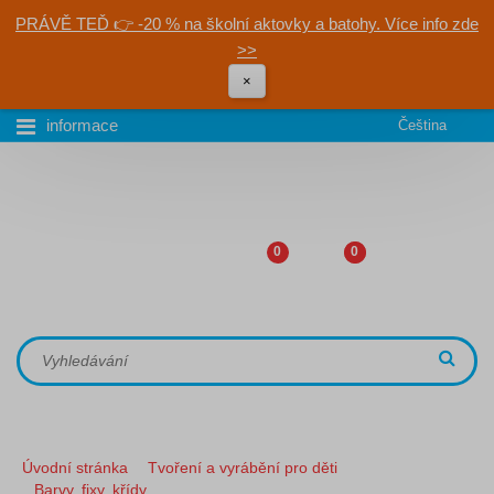
PRÁVĚ TEĎ 👉 -20 % na školní aktovky a batohy. Více info zde
>>
×
informace
Čeština
0
0
Úvodní stránka
Tvoření a vyrábění pro děti
Barvy, fixy, křídy