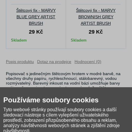
Štětcový fix - MARVY
Štětcový fix - MARVY
BLUE GREY ARTIST
BROWNISH GREY
BRUSH
ARTIST BRUSH
29 Kč
29 Kč
Skladem
Skladem
Popis produktu
Dotaz na prodejce
Hodnocení (0)
Popisovač s jedinečným štětcovým hrotem v modré barvě, na
všechny druhy papíru, rychleschnoucí, stálobarevný, vodou
rozmývatelný. Barevný inkoust na vodní bázi umožňuje barvy
vzájemně propojovat a rozmývat pomocí vodního štětce.
Speciální štětečkový hrot umožňuje vytvářet tenké a tlusté linky
nebo vybarvovat vetší plochy v závislosti na náklonu hrotu k
Používáme soubory cookies
psací ploše. Výsledný efekt se liší podle použitého papírového
podkladu. Vhodný k tvorbě krasopísma, maleb, výkresů,
Tyto webové stránky používají soubory cookies a další
vybarvování a tvoření, pro moderní kaligrafii.
sledovací nástroje s cílem vylepšení uživatelského
prostředí, zobrazení přizpůsobeného obsahu a reklam,
analýzy návštěvnosti webových stránek a zjištění zdroje
návštěvnosti.