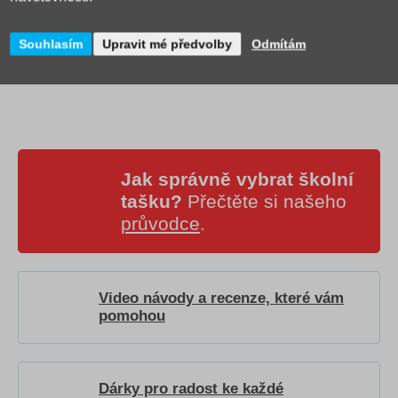
Souhlasím
Upravit mé předvolby
Odmítám
Jak správně vybrat školní
tašku?
Přečtěte si našeho
průvodce
.
Video návody a recenze, které vám
pomohou
Dárky pro radost ke každé