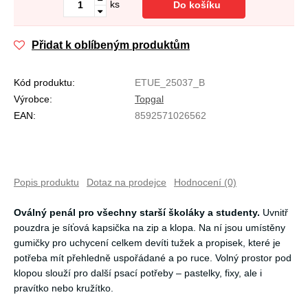
ks
Do košíku
Přidat k oblíbeným produktům
Kód produktu:
ETUE_25037_B
Výrobce:
Topgal
EAN:
8592571026562
Popis produktu
Dotaz na prodejce
Hodnocení (0)
Oválný penál pro všechny starší školáky a studenty.
Uvnitř
pouzdra je síťová kapsička na zip a klopa. Na ní jsou umístěny
gumičky pro uchycení celkem devíti tužek a propisek, které je
potřeba mít přehledně uspořádané a po ruce. Volný prostor pod
klopou slouží pro další psací potřeby – pastelky, fixy, ale i
pravítko nebo kružítko.