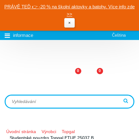
PRÁVĚ TEĎ 👉 -20 % na školní aktovky a batohy. Více info zde
>>
×
informace
Čeština
0
0
Úvodní stránka
Výrobci
Topgal
Studentské pouzdro Topgal ETUE 25037 B