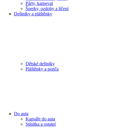
Párty, karneval
Šperky, ozdoby a líčení
Deštníky a pláštěnky
Dětské deštníky
Pláštěnky a ponča
Do auta
Kapsáře do auta
Stínítka a ostatní