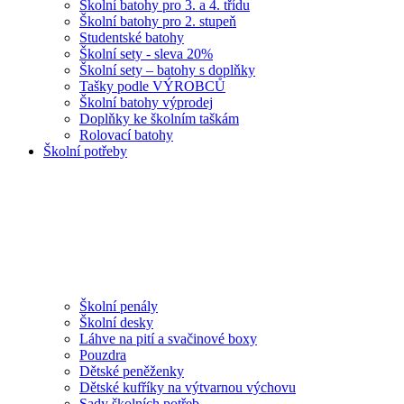
Školní batohy pro 3. a 4. třídu
Školní batohy pro 2. stupeň
Studentské batohy
Školní sety - sleva 20%
Školní sety – batohy s doplňky
Tašky podle VÝROBCŮ
Školní batohy výprodej
Doplňky ke školním taškám
Rolovací batohy
Školní potřeby
Školní penály
Školní desky
Láhve na pití a svačinové boxy
Pouzdra
Dětské peněženky
Dětské kufříky na výtvarnou výchovu
Sady školních potřeb