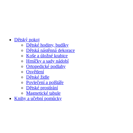
Dětský pokoj
Dětské hodiny, budíky
Dětská nástěnná dekorace
Koše a úložné krabice
Hrníčky a sady nádobí
Ortopedické podlahy
Osvětlení
Dětské židle
Povlečení a polštáře
Dětské prostírání
Magnetické tabule
Knihy a učební pomůcky