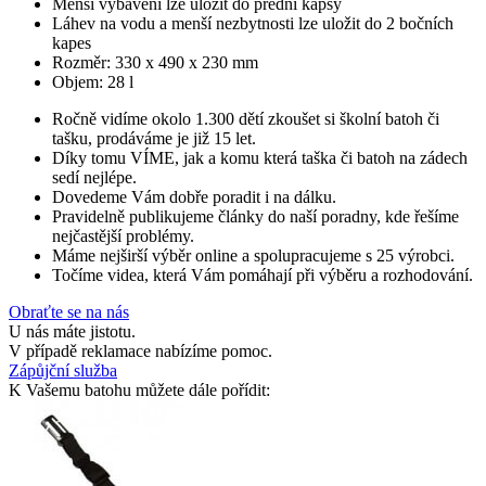
Menší vybavení lze uložit do přední kapsy
Láhev na vodu a menší nezbytnosti lze uložit do 2 bočních
kapes
Rozměr: 330 x 490 x 230 mm
Objem: 28 l
Ročně vidíme okolo 1.300 dětí zkoušet si školní batoh či
tašku, prodáváme je již 15 let.
Díky tomu VÍME, jak a komu která taška či batoh na zádech
sedí nejlépe.
Dovedeme Vám dobře poradit i na dálku.
Pravidelně publikujeme články do naší poradny, kde řešíme
nejčastější problémy.
Máme nejširší výběr online a spolupracujeme s 25 výrobci.
Točíme videa, která Vám pomáhají při výběru a rozhodování.
Obraťte se na nás
U nás máte jistotu.
V případě reklamace nabízíme pomoc.
Zápůjční služba
K Vašemu batohu můžete dále pořídit: