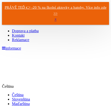
PRÁVĚ TEĎ 👉 -20 % na školní aktovky a batohy. Více info zde
>>
×
Doprava a platba
Kontakt
Reklamace
informace
Čeština
Čeština
Slovenština
Maďarština