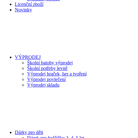
Licenční zboží
Novinky
VÝPRODEJ
Školní batohy výprodej
Školní potřeby levně
Výprodej hraček, her a tvoření
Výprodej povlečení
Výprodej skladu
Dárky pro děti
Dárek pro holčičku 3, 4, 5 let