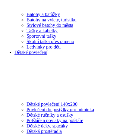
Batohy a batůžky
Batohy na výlety, turistiku
Stylové batohy do města
Tašky a kabelky
Sportovní tašky
Školní taška přes rameno
Ledvinky pro děti
Dětské povlečení
Dětské povlečení 140x200
Povlečení do postýlky pro miminka
Dětské ručníky a osušky
Polštáře a povlaky na polštáře
Dětské deky, spacáky
Dětská prostěradla