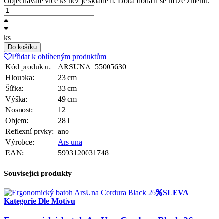
Objednáváte více ks než je skladem. Doba dodání se může změnit.
ks
Do košíku
Přidat k oblíbeným produktům
Kód produktu:
ARSUNA_55005630
Hloubka:
23 cm
Šířka:
33 cm
Výška:
49 cm
Nosnost:
12
Objem:
28 l
Reflexní prvky:
ano
Výrobce:
Ars una
EAN:
5993120031748
Související produkty
SLEVA
Kategorie Dle Motivu