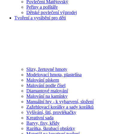
Povlečení Matějovský
Peřiny a polštáře
Dětské povlečení výprodej
Tvoření a vyrábění pro děti
Slizy, žertovné hmoty
Modelovací hmota, plastelína
Malování pískem
Malování podle čísel
Diamantové malování
Malování na kamínky
Manuální hry - k vybarvení, složení
Zažehlovací korálky a sady korálků
Vyšívání, šití, provlékačky
Kreativní sada
Barvy, fixy, křídy
Razítka, škrabací obrázky
Materiál na kreativní tvoření