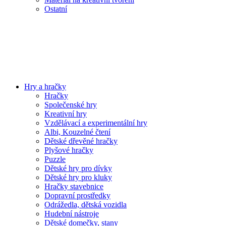
Ostatní
Hry a hračky
Hračky
Společenské hry
Kreativní hry
Vzdělávací a experimentální hry
Albi, Kouzelné čtení
Dětské dřevěné hračky
Plyšové hračky
Puzzle
Dětské hry pro dívky
Dětské hry pro kluky
Hračky stavebnice
Dopravní prostředky
Odrážedla, dětská vozidla
Hudební nástroje
Dětské domečky, stany