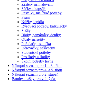
Zástěry na malování
Sáčky a kapsáře
Pastelky, malířské potřeby
Psaní
Nůžky, lepidla
Rýsovací potřeby, kalkulačky
Sešity
Bloky, památníky, deníky
Obaly na sešity
Pořadače, psaníčka
Děrovačky, sešívačky
Studentské potřeby
Pro školy a školky
Školní potřeby levně
Nákupní seznam pro 1. - 3. třídu
Nákupní seznam pro 4. a 5. třídu
Nákupní seznam pro 2. stupeň
Batohy a tašky pro volný čas