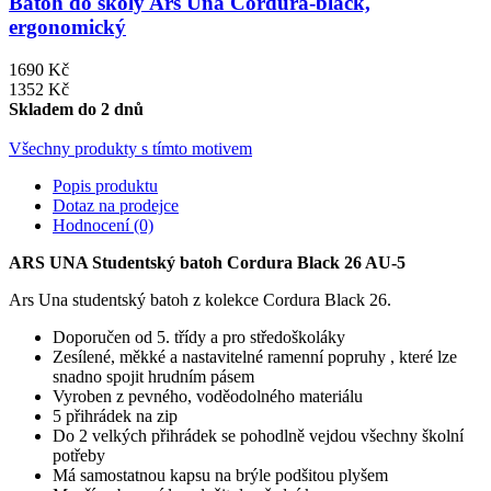
Batoh do školy Ars Una Cordura-black,
ergonomický
1690 Kč
1352 Kč
Skladem do 2 dnů
Všechny produkty s tímto motivem
Popis produktu
Dotaz na prodejce
Hodnocení (0)
ARS UNA Studentský batoh Cordura Black 26 AU-5
Ars Una studentský batoh z kolekce Cordura Black 26.
Doporučen od 5. třídy a pro středoškoláky
Zesílené, měkké a nastavitelné ramenní popruhy , které lze
snadno spojit hrudním pásem
Vyroben z pevného, voděodolného materiálu
5 přihrádek na zip
Do 2 velkých přihrádek se pohodlně vejdou všechny školní
potřeby
Má samostatnou kapsu na brýle podšitou plyšem