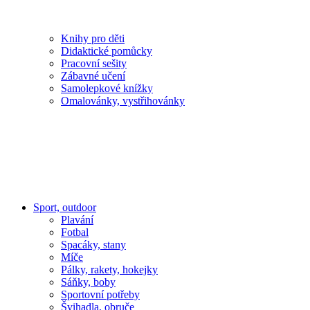
Knihy pro děti
Didaktické pomůcky
Pracovní sešity
Zábavné učení
Samolepkové knížky
Omalovánky, vystřihovánky
Sport, outdoor
Plavání
Fotbal
Spacáky, stany
Míče
Pálky, rakety, hokejky
Sáňky, boby
Sportovní potřeby
Švihadla, obruče