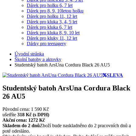
Dárek pro holku 6, 7 let
Dárek pro 8, 9, 10letou holku
Dárek pro holku 11, 12 let
Dárek pro kluka 3, 4, 5 let
Dárek pro kluka 6, 7 let
Dárek pro kluka 8, 9, 10 let
Dárek pro kluky 11, 12 let
Dárky pro teenagery
Úvodní stránka
Školní batohy a aktovky
Studentský batoh ArsUna Cordura Black 26 AU5
SLEVA
Studentský batoh ArsUna Cordura Black
26 AU5
Původní cena: 1 590 Kč
ušetříte
318 Kč (s DPH)
Akční cena: 1272
Kč
Skladem do 2 dnů
Zboží bude naskladněno do 2 pracovních dnů a
poté odesláno.