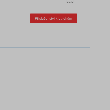
batoh
Příslušenství k batohům