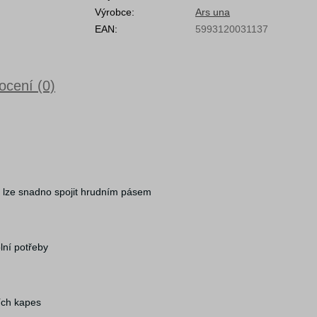
Výrobce:
Ars una
EAN:
5993120031137
cení (0)
é lze snadno spojit hrudním pásem
lní potřeby
ích kapes