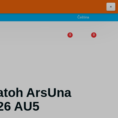
×
Čeština
0
0
atoh ArsUna
26 AU5