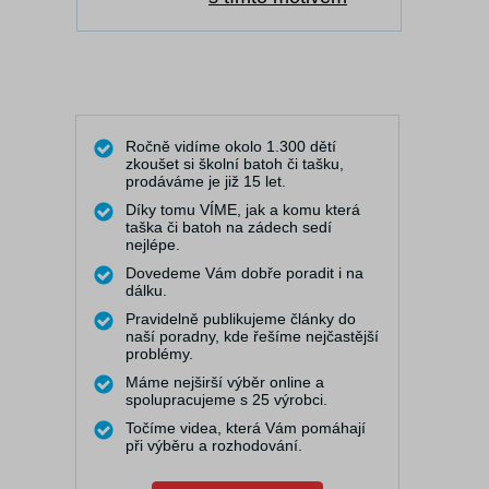
Ročně vidíme okolo 1.300 dětí
zkoušet si školní batoh či tašku,
prodáváme je již 15 let.
Díky tomu VÍME, jak a komu která
taška či batoh na zádech sedí
nejlépe.
Dovedeme Vám dobře poradit i na
dálku.
Pravidelně publikujeme články do
naší poradny, kde řešíme nejčastější
problémy.
Máme nejširší výběr online a
spolupracujeme s 25 výrobci.
Točíme videa, která Vám pomáhají
při výběru a rozhodování.