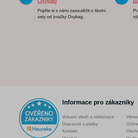
Oxybag
b
Pojďte si s námi zasoutěžit o školní
Pr
sety od značky Oxybag.
vý
Informace pro zákazníky
Vrácení zboží a reklamace
Věrno
Dopravné a platby
Ochra
Kontakt
Obcho
Výrobci
Hodno