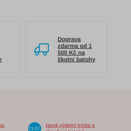
Doprava
zdarma od 1
500 Kč na
e
školní batohy
ou
Nová výdejní místa a
21.07.