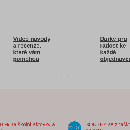
Video návody
Dárky pro
a recenze,
radost ke
které vám
každé
pomohou
objednávc
20 % na školní aktovky a
SOUTĚŽ se značk
23.07.