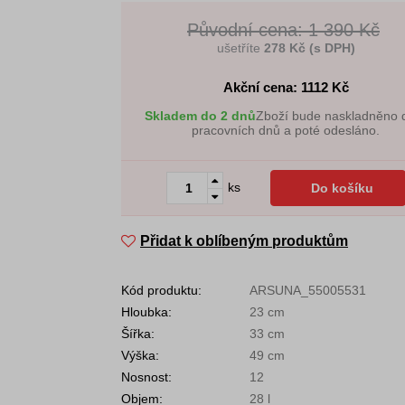
Původní cena: 1 390 Kč
ušetříte
278 Kč (s DPH)
Akční cena: 1112
Kč
Skladem do 2 dnů
Zboží bude naskladněno 
pracovních dnů a poté odesláno.
ks
Do košíku
Přidat k oblíbeným produktům
Kód produktu:
ARSUNA_55005531
Hloubka:
23 cm
Šířka:
33 cm
Výška:
49 cm
Nosnost:
12
Objem:
28 l