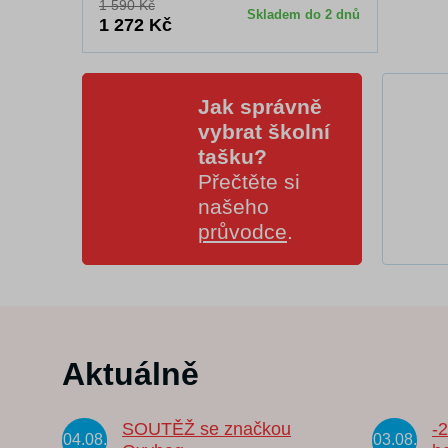
1 590 Kč
Skladem do 2 dnů
1 272 Kč
Jak správně
vybrat školní
tašku?
Přečtěte si
našeho
průvodce
.
Aktuálně
SOUTĚŽ se značkou
-
04.08.
03.08.