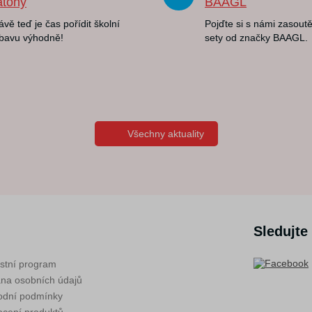
atohy
BAAGL
ávě teď je čas pořídit školní
Pojďte si s námi zasoutě
bavu výhodně!
sety od značky BAAGL.
Všechny aktuality
Sledujte
stní program
na osobních údajů
dní podmínky
cení produktů