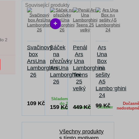
Související produkty
do 2
Svačinový
Sáček
Penál
Ars
box
na
Ars
Una
ArsUna
přezůvky
Una
Box
Lamborghini
ArsUna
Lamborghini
na
26
Lamborghini
Teens
sešity
26
25
A5
velký
Lamborghini
24
Skladem
109 Kč
do 2
Dočasn
99 Kč
159 Kč
449 Kč
Skladem
Skladem
dnů
nedostupn
Všechny produkty
s tímto motivem