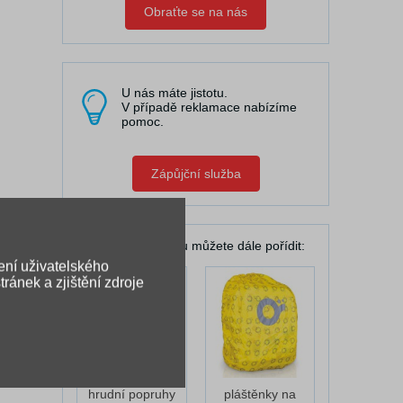
Obraťte se na nás
U nás máte jistotu.
V případě reklamace nabízíme
pomoc.
Zápůjční služba
K Vašemu batohu můžete dále pořídit:
ení uživatelského
ránek a zjištění zdroje
hrudní popruhy
pláštěnky na