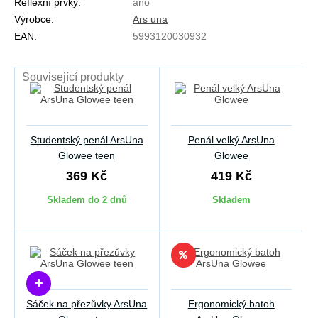
Reflexní prvky:
ano
Výrobce:
Ars una
EAN:
5993120030932
Související produkty
Studentský penál ArsUna
Penál velký ArsUna
Glowee teen
Glowee
369 Kč
419 Kč
Skladem do 2 dnů
Skladem
Sáček na přezůvky ArsUna
Ergonomický batoh