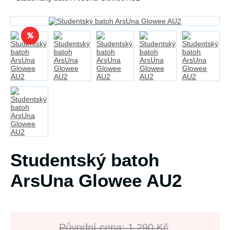
Studentský batoh
ArsUna Glowee AU2
Původní cena: 1 290 Kč