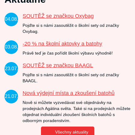
SOUTĚŽ se značkou Oxybag
04.08.
Pojďte si s námi zasoutěžit o školní sety od značky
Oxybag.
-20 % na školní aktovky a batohy
03.08.
Právě teď je čas pořídit školní výbavu výhodně!
SOUTĚŽ se značkou BAAGL
23.07.
Pojďte si s námi zasoutěžit o školní sety od značky
BAAGL.
Nová výdejní místa a zkoušení batohů
21.07.
Nově si můžete vyzvedávat své objednávky na
prodejnách Agátina světa. Také si na prodejnách můžete
objednat individuální zkoušení školních batohů s
odborným poradenstvím.
Všechny aktuality