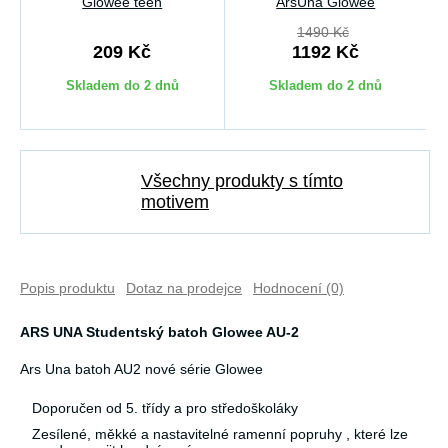
Glowee teen
ArsUna Glowee
1490 Kč
209 Kč
1192 Kč
Skladem do 2 dnů
Skladem do 2 dnů
Všechny produkty s tímto
motivem
Popis produktu
Dotaz na prodejce
Hodnocení (0)
ARS UNA Studentský batoh Glowee AU-2
Ars Una batoh AU2 nové série Glowee
Doporučen od 5. třídy a pro středoškoláky
Zesílené, měkké a nastavitelné ramenní popruhy , které lze