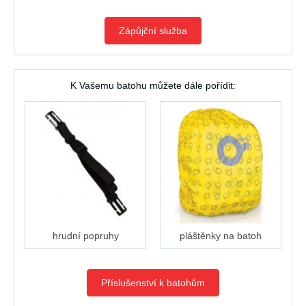
Zápůjční služba
K Vašemu batohu můžete dále pořídit:
hrudní popruhy
pláštěnky na batoh
Příslušenství k batohům