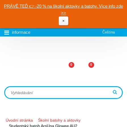
PRÁVĚ TEĎ 👉 -20 % na školní aktovky a batohy. Více info zde
>>
×
informace
Čeština
0
0
Úvodní stránka
Školní batohy a aktovky
Studentský batoh ArsUna Glowee AU2