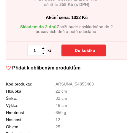
ušetříte
258 Kč (s DPH)
Akční cena: 1032
Kč
Skladem do 2 dnů
Zboží bude naskladněno do 2
pracovních dnů a poté odesláno.
ks
Do košíku
Přidat k oblíbeným produktům
Kód produktu:
ARSUNA_54855403
Hloubka:
22 cm
Šířka:
32 cm
Výška:
46 cm
Hmotnost:
650 g
Nosnost:
12
Objem:
25 l