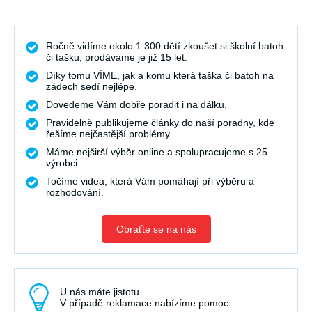
Ročně vidíme okolo 1.300 dětí zkoušet si školní batoh
či tašku, prodáváme je již 15 let.
Díky tomu VÍME, jak a komu která taška či batoh na
zádech sedí nejlépe.
Dovedeme Vám dobře poradit i na dálku.
Pravidelně publikujeme články do naší poradny, kde
řešíme nejčastější problémy.
Máme nejširší výběr online a spolupracujeme s 25
výrobci.
Točíme videa, která Vám pomáhají při výběru a
rozhodování.
Obraťte se na nás
U nás máte jistotu.
V případě reklamace nabízíme pomoc.