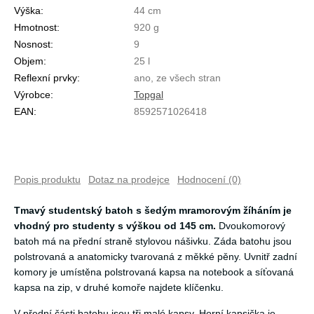
Výška:
44 cm
Hmotnost:
920 g
Nosnost:
9
Objem:
25 l
Reflexní prvky:
ano, ze všech stran
Výrobce:
Topgal
EAN:
8592571026418
Popis produktu
Dotaz na prodejce
Hodnocení (0)
Tmavý studentský batoh s šedým mramorovým žíháním je
vhodný pro studenty s výškou od 145 cm.
Dvoukomorový
batoh má na přední straně stylovou nášivku. Záda batohu jsou
polstrovaná a anatomicky tvarovaná z měkké pěny. Uvnitř zadní
komory je umístěna polstrovaná kapsa na notebook a síťovaná
kapsa na zip, v druhé komoře najdete klíčenku.
V přední části batohu jsou tři malé kapsy. Horní kapsička je