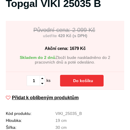
Topgal VIKI 25035 B
Původní cena: 2 099 Kč
ušetříte
420 Kč (s DPH)
Akční cena: 1679
Kč
Skladem do 2 dnů
Zboží bude naskladněno do 2
pracovních dnů a poté odesláno.
ks
Do košíku
Přidat k oblíbeným produktům
Kód produktu:
VIKI_25035_B
Hloubka:
19 cm
Šířka:
30 cm