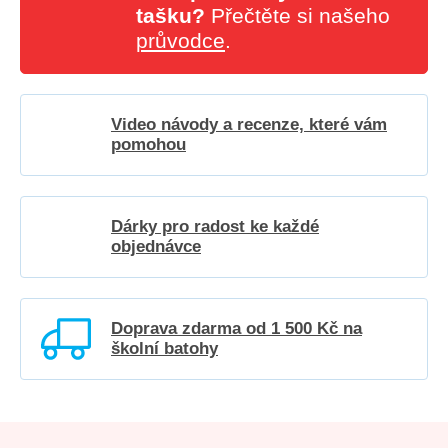
tašku?
Přečtěte si našeho
průvodce
.
Video návody a recenze, které vám
pomohou
Dárky pro radost ke každé
objednávce
Doprava zdarma od 1 500 Kč na
školní batohy