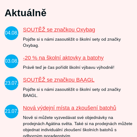
Aktuálně
SOUTĚŽ se značkou Oxybag
04.08.
Pojďte si s námi zasoutěžit o školní sety od značky
Oxybag.
-20 % na školní aktovky a batohy
03.08.
Právě teď je čas pořídit školní výbavu výhodně!
SOUTĚŽ se značkou BAAGL
23.07.
Pojďte si s námi zasoutěžit o školní sety od značky
BAAGL.
Nová výdejní místa a zkoušení batohů
21.07.
Nově si můžete vyzvedávat své objednávky na
prodejnách Agátina světa. Také si na prodejnách můžete
objednat individuální zkoušení školních batohů s
odborným poradenstvím.