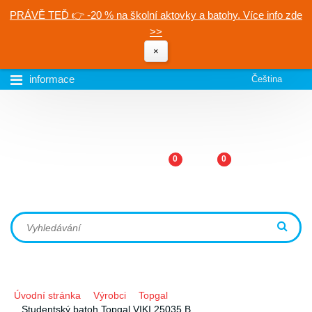
PRÁVĚ TEĎ 👉 -20 % na školní aktovky a batohy. Více info zde
>>
×
informace
Čeština
0
0
Úvodní stránka
Výrobci
Topgal
Studentský batoh Topgal VIKI 25035 B