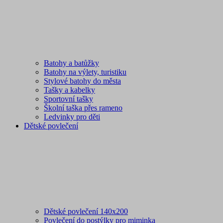
Batohy a batůžky
Batohy na výlety, turistiku
Stylové batohy do města
Tašky a kabelky
Sportovní tašky
Školní taška přes rameno
Ledvinky pro děti
Dětské povlečení
Dětské povlečení 140x200
Povlečení do postýlky pro miminka