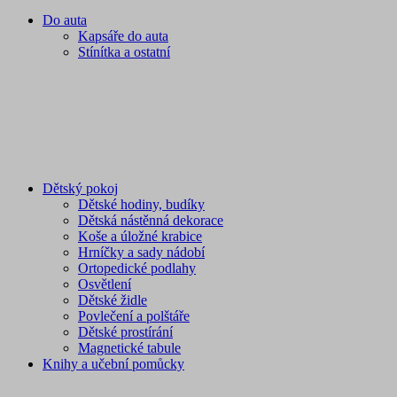
Do auta
Kapsáře do auta
Stínítka a ostatní
Dětský pokoj
Dětské hodiny, budíky
Dětská nástěnná dekorace
Koše a úložné krabice
Hrníčky a sady nádobí
Ortopedické podlahy
Osvětlení
Dětské židle
Povlečení a polštáře
Dětské prostírání
Magnetické tabule
Knihy a učební pomůcky