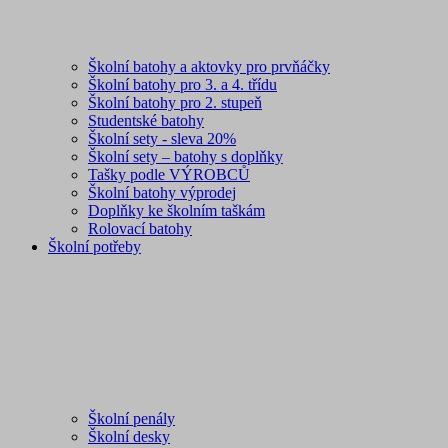
Školní batohy a aktovky pro prvňáčky
Školní batohy pro 3. a 4. třídu
Školní batohy pro 2. stupeň
Studentské batohy
Školní sety - sleva 20%
Školní sety – batohy s doplňky
Tašky podle VÝROBCŮ
Školní batohy výprodej
Doplňky ke školním taškám
Rolovací batohy
Školní potřeby
Školní penály
Školní desky