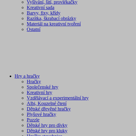
Vyšívání, šití, provlékačky
Kreativní sada
Barvy, fixy, křídy
Razítka, škrabací obrázky
Materiál na kreativní tvoření
Ostatní
Hry a hračky
Hračky
Společenské hry
Kreativní hry
Vzdělávací a experimentální hry
Albi, Kouzelné čtení
Dětské dřevěné hračky
Plyšové hračky
Puzzle
Dětské hry pro dívky
Dětské hry pro kluky