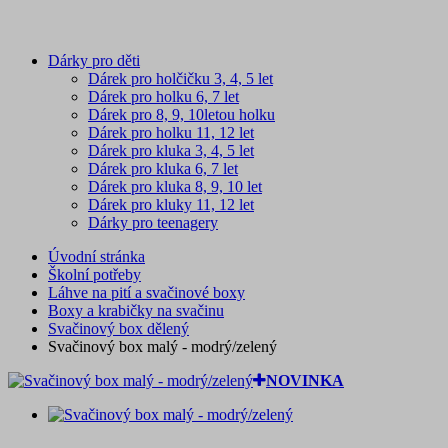
Dárky pro děti
Dárek pro holčičku 3, 4, 5 let
Dárek pro holku 6, 7 let
Dárek pro 8, 9, 10letou holku
Dárek pro holku 11, 12 let
Dárek pro kluka 3, 4, 5 let
Dárek pro kluka 6, 7 let
Dárek pro kluka 8, 9, 10 let
Dárek pro kluky 11, 12 let
Dárky pro teenagery
Úvodní stránka
Školní potřeby
Láhve na pití a svačinové boxy
Boxy a krabičky na svačinu
Svačinový box dělený
Svačinový box malý - modrý/zelený
NOVINKA