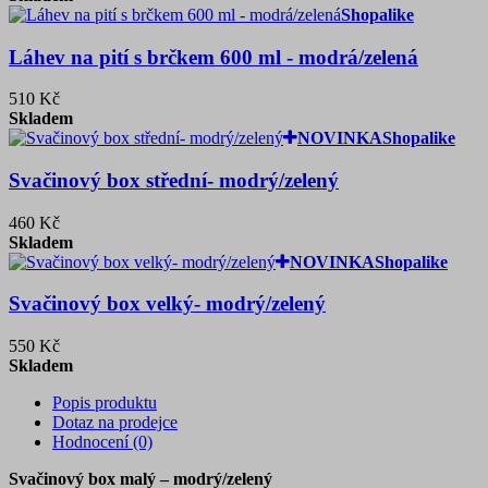
Shopalike
Láhev na pití s brčkem 600 ml - modrá/zelená
510 Kč
Skladem
NOVINKA
Shopalike
Svačinový box střední- modrý/zelený
460 Kč
Skladem
NOVINKA
Shopalike
Svačinový box velký- modrý/zelený
550 Kč
Skladem
Popis produktu
Dotaz na prodejce
Hodnocení (0)
Svačinový box malý – modrý/zelený