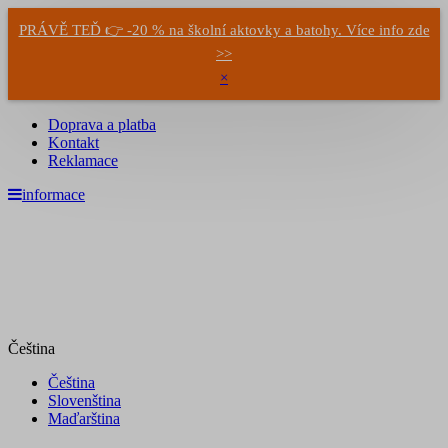
PRÁVĚ TEĎ 👉 -20 % na školní aktovky a batohy. Více info zde
>>
×
Doprava a platba
Kontakt
Reklamace
informace
Čeština
Čeština
Slovenština
Maďarština