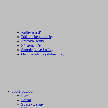
Knihy pro děti
Didaktické pomůcky
Pracovní sešity
Zábavné učení
Samolepkové knížky
Omalovánky, vystřihovánky
Sport, outdoor
Plavání
Fotbal
Spacáky, stany