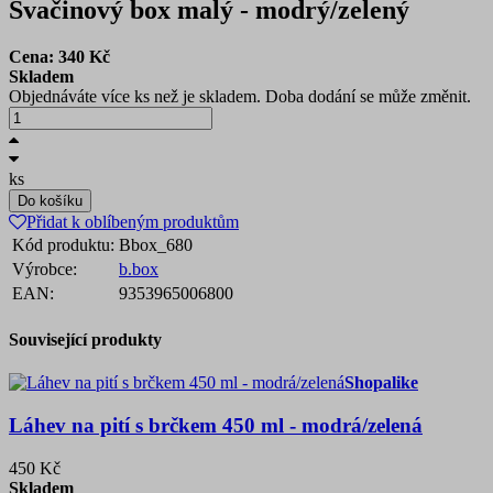
Svačinový box malý - modrý/zelený
Cena:
340
Kč
Skladem
Objednáváte více ks než je skladem. Doba dodání se může změnit.
ks
Do košíku
Přidat k oblíbeným produktům
Kód produktu:
Bbox_680
Výrobce:
b.box
EAN:
9353965006800
Související produkty
Shopalike
Láhev na pití s brčkem 450 ml - modrá/zelená
450 Kč
Skladem