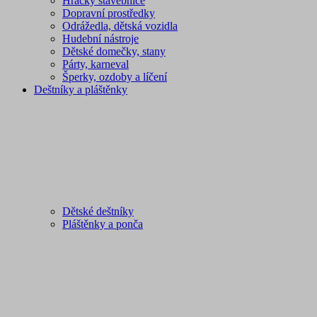
Hračky stavebnice
Dopravní prostředky
Odrážedla, dětská vozidla
Hudební nástroje
Dětské domečky, stany
Párty, karneval
Šperky, ozdoby a líčení
Deštníky a pláštěnky
Dětské deštníky
Pláštěnky a ponča