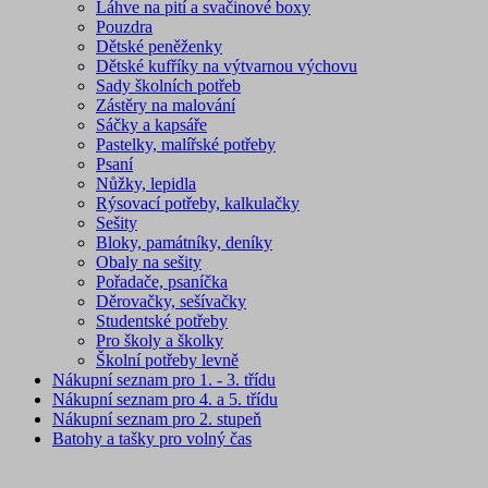
Láhve na pití a svačinové boxy
Pouzdra
Dětské peněženky
Dětské kufříky na výtvarnou výchovu
Sady školních potřeb
Zástěry na malování
Sáčky a kapsáře
Pastelky, malířské potřeby
Psaní
Nůžky, lepidla
Rýsovací potřeby, kalkulačky
Sešity
Bloky, památníky, deníky
Obaly na sešity
Pořadače, psaníčka
Děrovačky, sešívačky
Studentské potřeby
Pro školy a školky
Školní potřeby levně
Nákupní seznam pro 1. - 3. třídu
Nákupní seznam pro 4. a 5. třídu
Nákupní seznam pro 2. stupeň
Batohy a tašky pro volný čas