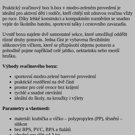
Praktický svačinový box b.box v modro-zeleném provedení je
ideální pro aktivní děti i rodiče, kteří chtějí mít zdravou svačinu vždy
po ruce. Díky lehké konstrukci a kompaktním rozměrům se snadno
vejde do školního batohu, sportovní tašky i cestovního zavazadla.
Uvnitř boxu najdete dvě samostatné sekce, které umožňují oddělit
různé druhy potravin. Jedna část je vybavena flexibilním
silikonovým víčkem, které se přizpůsobí objemu potravin a
pohodlně pojme například celé jablko, nektarinku nebo menší
hrušku.
Výhody svačinového boxu:
sportovní modro-zelené barevné provedení
praktické rozdělení na dvě části
prostor pro celé ovoce bez krájení
rychlé a snadné otevírání
ideální do školy, na kroužky i výlety
Parametry a vlastnosti:
materiál: krabička a víčko – polypropylen (PP), těsnění –
silikon
bez BPS, PVC, BPA a ftalátů
vhodné pro děti od 3 let