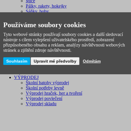
Míče
Pálky, rakety, hokejky
Sáňky, boby
Sportovní potřeby
Švihadla, obruče
Používáme soubory cookies
Licenční zboží
Novinky
Tyto webové stránky používají soubory cookies a další sledovací
nástroje s cílem vylepšení uživatelského prostředí, zobrazení
přizpůsobeného obsahu a reklam, analýzy návštěvnosti webových
stránek a zjištění zdroje návštěvnosti.
Souhlasím
Upravit mé předvolby
Odmítám
VÝPRODEJ
Školní batohy výprodej
Školní potřeby levně
Výprodej hraček, her a tvoření
Výprodej povlečení
Výprodej skladu