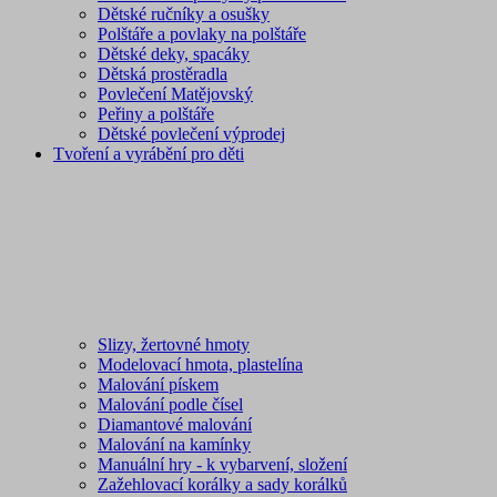
Dětské ručníky a osušky
Polštáře a povlaky na polštáře
Dětské deky, spacáky
Dětská prostěradla
Povlečení Matějovský
Peřiny a polštáře
Dětské povlečení výprodej
Tvoření a vyrábění pro děti
Slizy, žertovné hmoty
Modelovací hmota, plastelína
Malování pískem
Malování podle čísel
Diamantové malování
Malování na kamínky
Manuální hry - k vybarvení, složení
Zažehlovací korálky a sady korálků