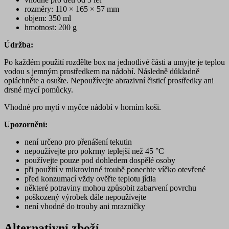
rozměry: 110 × 165 × 57 mm
objem: 350 ml
hmotnost: 200 g
Údržba:
Po každém použití rozdělte box na jednotlivé části a umyjte je teplou
vodou s jemným prostředkem na nádobí. Následně důkladně
opláchněte a osušte. Nepoužívejte abrazivní čisticí prostředky ani
drsné mycí pomůcky.
Vhodné pro mytí v myčce nádobí v horním koši.
Upozornění:
není určeno pro přenášení tekutin
nepoužívejte pro pokrmy teplejší než 45 °C
používejte pouze pod dohledem dospělé osoby
při použití v mikrovlnné troubě ponechte víčko otevřené
před konzumací vždy ověřte teplotu jídla
některé potraviny mohou způsobit zabarvení povrchu
poškozený výrobek dále nepoužívejte
není vhodné do trouby ani mrazničky
Alternativní zboží