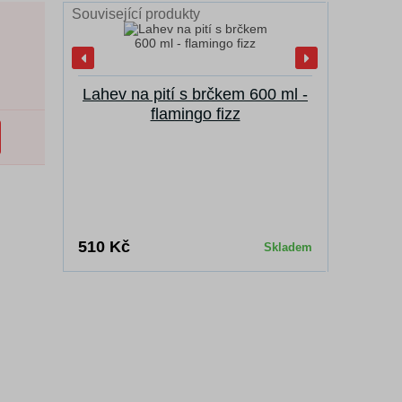
Související produkty
Lahev na pití s brčkem 600 ml -
Svačin
flamingo fizz
510 Kč
340 Kč
Skladem