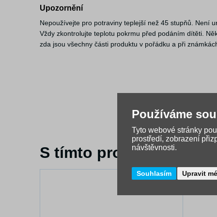
Upozornění
Nepoužívejte pro potraviny teplejší než 45 stupňů. Není 
Vždy zkontrolujte teplotu pokrmu před podáním dítěti. Něk
zda jsou všechny části produktu v pořádku a při známkách
Používáme sou
Tyto webové stránky použ
prostředí, zobrazení při
návštěvnosti.
S tímto produktem si zá
Souhlasím
Upravit m