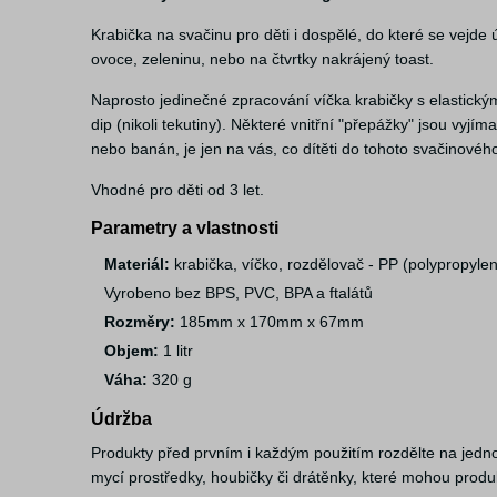
Krabička na svačinu pro děti i dospělé, do které se vejde
ovoce, zeleninu, nebo na čtvrtky nakrájený toast.
Naprosto jedinečné zpracování víčka krabičky s elastickým
dip (nikoli tekutiny). Některé vnitřní "přepážky" jsou vyjí
nebo banán, je jen na vás, co dítěti do tohoto svačinové
Vhodné pro děti od 3 let.
Parametry a vlastnosti
Materiál:
krabička, víčko, rozdělovač - PP (polypropylen)
Vyrobeno bez BPS, PVC, BPA a ftalátů
Rozměry:
185mm x 170mm x 67mm
Objem:
1 litr
Váha:
320 g
Údržba
Produkty před prvním i každým použitím rozdělte na jedn
mycí prostředky, houbičky či drátěnky, které mohou produ