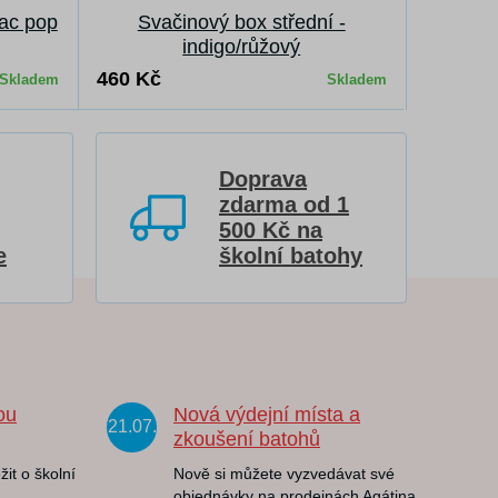
lac pop
Svačinový box střední -
indigo/růžový
460 Kč
Skladem
Skladem
Doprava
zdarma od 1
500 Kč na
e
školní batohy
ou
Nová výdejní místa a
21.07.
zkoušení batohů
žit o školní
Nově si můžete vyzvedávat své
objednávky na prodejnách Agátina