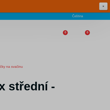
×
Čeština
0
0
ičky na svačinu
 střední -