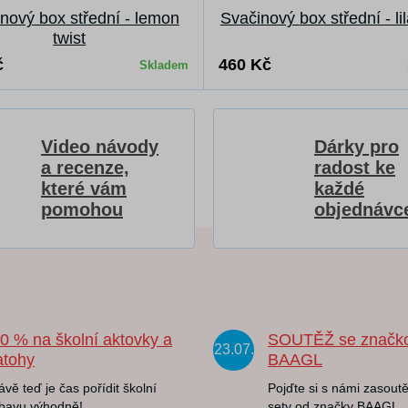
nový box střední - lemon
Svačinový box střední - li
twist
č
460 Kč
Skladem
Video návody
Dárky pro
a recenze,
radost ke
které vám
každé
pomohou
objednávc
20 % na školní aktovky a
SOUTĚŽ se značk
23.07.
atohy
BAAGL
ávě teď je čas pořídit školní
Pojďte si s námi zasoutě
bavu výhodně!
sety od značky BAAGL.