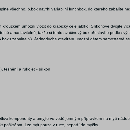
 úplně všechno. b.box navrhl variabilní lunchbox, do kterého zabalíte 
 kroužkem umožní vložit do krabičky celé jablko! Silikonové dvojité ví
matelné a nastavitelné, takže si tento svačinový box přestavíte podle sv
ho boxu zabalíte :-). Jednoduché otevírání umožní dětem samostatně se 
, těsnění a rukojeť - silikon
otlivé komponenty a umyjte ve vodě jemným přípravkem na mytí nádobí.
kt poškrábat. Lze mýt pouze v ruce, nepatří do myčky.