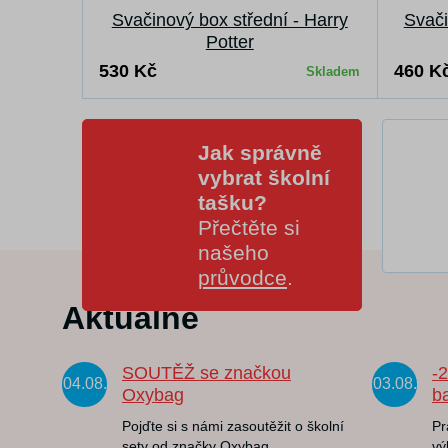
Svačinový box střední - Harry
Svači
Potter
530 Kč
460 K
Skladem
Jak správně
vybrat školní
tašku?
Přečtěte si
našeho
průvodce
.
Aktuálně
SOUTĚŽ se značkou
-
04.08.
03.08.
Oxybag
b
Pojďte si s námi zasoutěžit o školní
Pr
sety od značky Oxybag.
vý