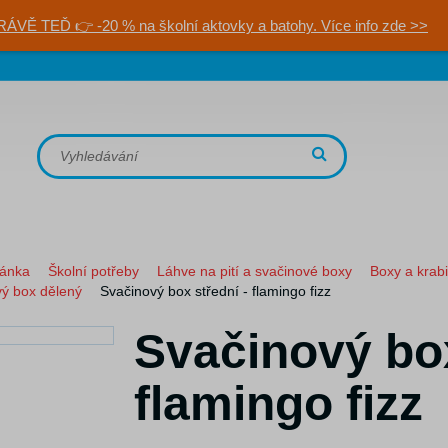
RÁVĚ TEĎ 👉 -20 % na školní aktovky a batohy. Více info zde >>
ránka
Školní potřeby
Láhve na pití a svačinové boxy
Boxy a krab
ý box dělený
Svačinový box střední - flamingo fizz
Svačinový box
flamingo fizz