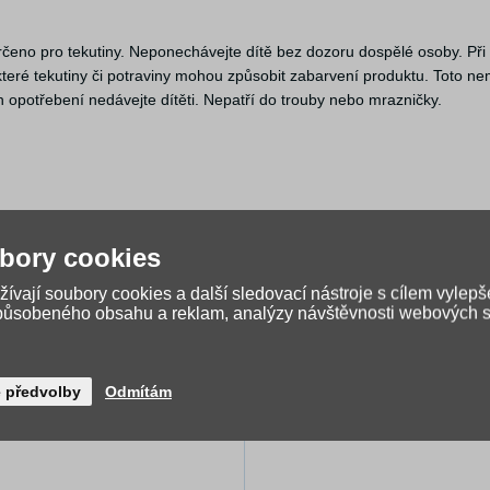
určeno pro tekutiny. Neponechávejte dítě bez dozoru dospělé osoby. Při
teré tekutiny či potraviny mohou způsobit zabarvení produktu. Toto ne
 opotřebení nedávejte dítěti. Nepatří do trouby nebo mrazničky.
bory cookies
ívají soubory cookies a další sledovací nástroje s cílem vylepš
způsobeného obsahu a reklam, analýzy návštěvnosti webových st
kazníci nakoupili
é předvolby
Odmítám