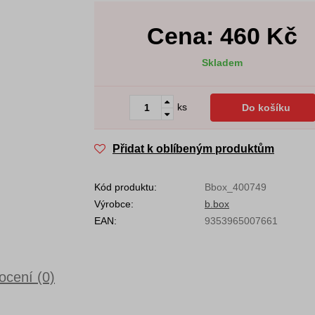
Cena:
460
Kč
Skladem
ks
Do košíku
Přidat k oblíbeným produktům
Kód produktu:
Bbox_400749
Výrobce:
b.box
EAN:
9353965007661
cení (0)