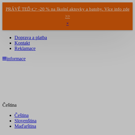
PRÁVĚ TEĎ 👉 -20 % na školní aktovky a batohy. Více info zde
>>
×
Doprava a platba
Kontakt
Reklamace
informace
Čeština
Čeština
Slovenština
Maďarština