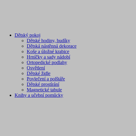
Dětský pokoj
Dětské hodiny, budíky
Dětská nástěnná dekorace
Koše a úložné krabice
Hrníčky a sady nádobí
Ortopedické podlahy
Osvětlení
Dětské židle
Povlečení a polštáře
Dětské prostírání
Magnetické tabule
Knihy a učební pomůcky