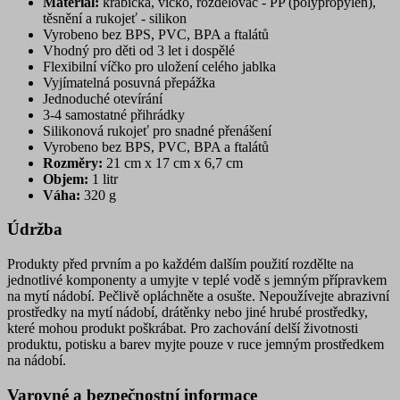
Materiál:
krabička, víčko, rozdělovač - PP (polypropylen),
těsnění a rukojeť - silikon
Vyrobeno bez BPS, PVC, BPA a ftalátů
Vhodný pro děti od 3 let i dospělé
Flexibilní víčko pro uložení celého jablka
Vyjímatelná posuvná přepážka
Jednoduché otevírání
3-4 samostatné přihrádky
Silikonová rukojeť pro snadné přenášení
Vyrobeno bez BPS, PVC, BPA a ftalátů
Rozměry:
21 cm x 17 cm x 6,7 cm
Objem:
1 litr
Váha:
320 g
Údržba
Produkty před prvním a po každém dalším použití rozdělte na
jednotlivé komponenty a umyjte v teplé vodě s jemným přípravkem
na mytí nádobí. Pečlivě opláchněte a osušte. Nepoužívejte abrazivní
prostředky na mytí nádobí, drátěnky nebo jiné hrubé prostředky,
které mohou produkt poškrábat. Pro zachování delší životnosti
produktu, potisku a barev myjte pouze v ruce jemným prostředkem
na nádobí.
Varovné a bezpečnostní informace