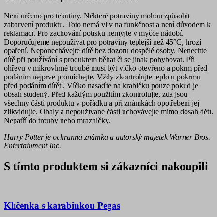
Není určeno pro tekutiny. Některé potraviny mohou způsobit
zabarvení produktu. Toto nemá vliv na funkčnost a není důvodem k
reklamaci. Pro zachování potisku nemyjte v myčce nádobí.
Doporučujeme nepoužívat pro potraviny teplejší než 45°C, hrozí
opaření. Neponechávejte dítě bez dozoru dospělé osoby. Nenechte
dítě při používání s produktem běhat či se jinak pohybovat. Při
ohřevu v mikrovlnné troubě musí být víčko otevřeno a pokrm před
podáním nejprve promíchejte. Vždy zkontrolujte teplotu pokrmu
před podáním dítěti. Víčko nasaďte na krabičku pouze pokud je
obsah studený. Před každým použitím zkontrolujte, zda jsou
všechny části produktu v pořádku a při známkách opotřebení jej
zlikvidujte. Obaly a nepoužívané části uchovávejte mimo dosah dětí.
Nepatří do trouby nebo mrazničky.
Harry Potter je ochranná známka a autorský majetek Warner Bros.
Entertainment Inc.
S tímto produktem si zákazníci nakoupili
Klíčenka s karabinkou Pegas