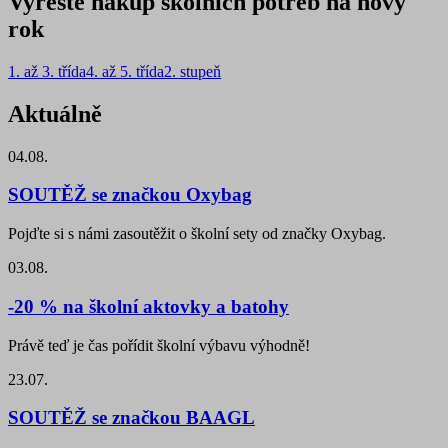
Vyřešte nákup školních potřeb na nový
rok
1. až 3. třída
4. až 5. třída
2. stupeň
Aktuálně
04.08.
SOUTĚŽ se značkou Oxybag
Pojďte si s námi zasoutěžit o školní sety od značky Oxybag.
03.08.
-20 % na školní aktovky a batohy
Právě teď je čas pořídit školní výbavu výhodně!
23.07.
SOUTĚŽ se značkou BAAGL