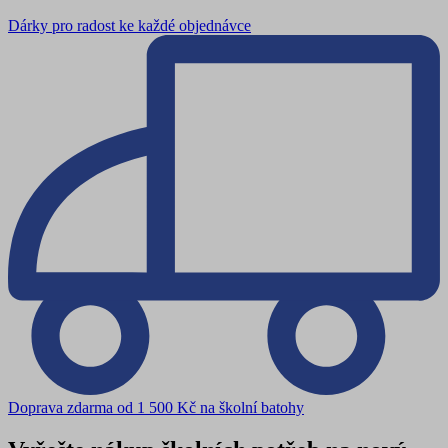
Dárky pro radost ke každé objednávce
Doprava zdarma od 1 500 Kč na školní batohy