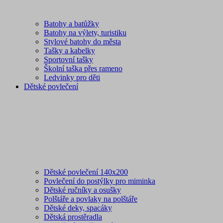
Batohy a batůžky
Batohy na výlety, turistiku
Stylové batohy do města
Tašky a kabelky
Sportovní tašky
Školní taška přes rameno
Ledvinky pro děti
Dětské povlečení
Dětské povlečení 140x200
Povlečení do postýlky pro miminka
Dětské ručníky a osušky
Polštáře a povlaky na polštáře
Dětské deky, spacáky
Dětská prostěradla