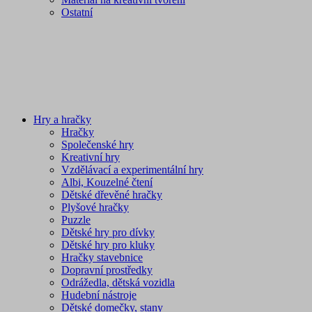
Ostatní
Hry a hračky
Hračky
Společenské hry
Kreativní hry
Vzdělávací a experimentální hry
Albi, Kouzelné čtení
Dětské dřevěné hračky
Plyšové hračky
Puzzle
Dětské hry pro dívky
Dětské hry pro kluky
Hračky stavebnice
Dopravní prostředky
Odrážedla, dětská vozidla
Hudební nástroje
Dětské domečky, stany