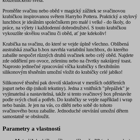
kouzelnického světa.
Proměňte svačinu nebo oběd v magický zážitek se svačinovou
krabičkou inspirovanou světem Harryho Pottera. Praktický a stylový
lunchbox je ideálním společníkem pro malé i velké - do školy, do
práce, na výlety i každodenní dobrodružství. S touto krabičkou
vykouzlíte skvělou svačinu či oběd, ať jste kdekoliv!
Krabička na svačinu, do které se vejde úplně všechno. Oblíbená
australská značka b.box navrhla variabilní lunchbox, do kterého
zabalíte nespočet různých druhů svačinek nebo celý oběd. Najdete
zde oddělení pro ovoce, zeleninu nebo na čtvrtky nakrájený toast.
Naprosto jedinečné zpracování víčka krabičky s flexibilním
silikonovým těsněním umožní vložit do krabičky celé jablko!
Silikonové těsnění pak dovolí skladovat v menších odděleních
jogurt nebo dip (nikoli tekutiny). Jedna z vnitřních "přepážek" je
vyjímatelná a nastavitelná, takže si tento svačinový box přestavíte
podle svých chutí a potřeb. Do krabičky se vejde například i wrap
nebo banán. Je jen na vás, co dítěti nebo sobě do tohoto
svačinového boxu zabalíte. Jednoduché otevírání umožní dětem
samostatně se obsloužit.
Parametry a vlastnosti