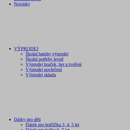
Novinky
VÝPRODEJ
Školní batohy výprodej
Školní potřeby levně
Výprodej hraček, her a tvoření
Výprodej povlečení
Výprodej skladu
Dárky pro děti
Dárek pro holčičku 3, 4, 5 let
Dárek pro holku 6, 7 let