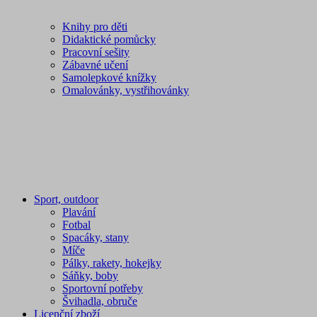
Knihy pro děti
Didaktické pomůcky
Pracovní sešity
Zábavné učení
Samolepkové knížky
Omalovánky, vystřihovánky
Sport, outdoor
Plavání
Fotbal
Spacáky, stany
Míče
Pálky, rakety, hokejky
Sáňky, boby
Sportovní potřeby
Švihadla, obruče
Licenční zboží