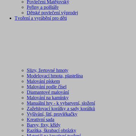
Povlečení Matějovský
Peřiny a polštáře
Dětské povlečení výprodej
Tvoření a vyrábění pro děti
Slizy, žertovné hmoty
Modelovací hmota, plastelína
Malování pískem
Malování podle čísel
Diamantové malování
Malování na kamínky
Manuální hry - k vybarvení, složení
Zažehlovací korálky a sady korálků
Vyšívání, šití, provlékačky
Kreativní sada
Barvy, fixy, křídy
Razítka, škrabací obrázky
Materiál na kreativní tvoření