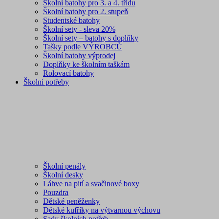
Školní batohy pro 3. a 4. třídu
Školní batohy pro 2. stupeň
Studentské batohy
Školní sety - sleva 20%
Školní sety – batohy s doplňky
Tašky podle VÝROBCŮ
Školní batohy výprodej
Doplňky ke školním taškám
Rolovací batohy
Školní potřeby
Školní penály
Školní desky
Láhve na pití a svačinové boxy
Pouzdra
Dětské peněženky
Dětské kufříky na výtvarnou výchovu
Sady školních potřeb