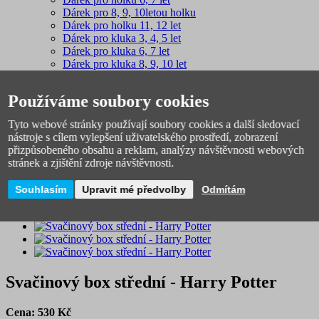
Dárek pro 8, 9, 10letou holku
Dárek pro holku 11, 12 let
Dárek pro kluka 3, 4, 5 let
Dárek pro kluka 6, 7 let
Dárek pro kluka 8, 9, 10 let
Dárek pro kluky 11, 12 let
Dárky pro teenagery
Používáme soubory cookies
Úvodní stránka
Tyto webové stránky používají soubory cookies a další sledovací
Školní potřeby
nástroje s cílem vylepšení uživatelského prostředí, zobrazení
Láhve na pití a svačinové boxy
přizpůsobeného obsahu a reklam, analýzy návštěvnosti webových
Boxy a krabičky na svačinu
stránek a zjištění zdroje návštěvnosti.
Svačinový box dělený
Svačinový box střední - Harry Potter
Souhlasím
Upravit mé předvolby
Odmítám
NOVINKA
Svačinový box střední - Harry Potter
Cena:
530
Kč