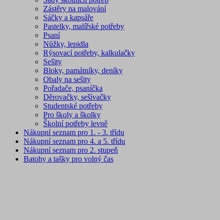
Zástěry na malování
Sáčky a kapsáře
Pastelky, malířské potřeby
Psaní
Nůžky, lepidla
Rýsovací potřeby, kalkulačky
Sešity
Bloky, památníky, deníky
Obaly na sešity
Pořadače, psaníčka
Děrovačky, sešívačky
Studentské potřeby
Pro školy a školky
Školní potřeby levně
Nákupní seznam pro 1. - 3. třídu
Nákupní seznam pro 4. a 5. třídu
Nákupní seznam pro 2. stupeň
Batohy a tašky pro volný čas