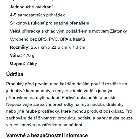
Jednoduché otevírání
4-5 samostatných přihrádek
Silikonová rukojeť pro snadné přenášení
Velká přihrádka s chladivým polštářkem s motivem Zlatonky
Vyrobeno bez BPS, PVC, BPA a ftalátů
Rozměry:
25,7 cm x 21,5 cm x 7,3 cm
Váha:
470 g
Objem:
2 litry
Údržba
Produkty před prvním a po každém dalším použití rozdělte na
jednotlivé komponenty a umyjte v teplé vodě s jemným
přípravkem na mytí nádobí. Pečlivě opláchněte a osušte.
Nepoužívejte abrazivní prostředky na mytí nádobí, drátěnky
nebo jiné hrubé prostředky, které mohou produkt poškrábat. Pro
zachování delší životnosti produktu, potisku a barev myjte pouze
v ruce jemným prostředkem na nádobí.
Varovné a bezpečnostní informace