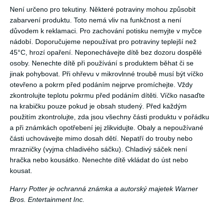
Není určeno pro tekutiny. Některé potraviny mohou způsobit
zabarvení produktu. Toto nemá vliv na funkčnost a není
důvodem k reklamaci. Pro zachování potisku nemyjte v myčce
nádobí. Doporučujeme nepoužívat pro potraviny teplejší než
45°C, hrozí opaření. Neponechávejte dítě bez dozoru dospělé
osoby. Nenechte dítě při používání s produktem běhat či se
jinak pohybovat. Při ohřevu v mikrovlnné troubě musí být víčko
otevřeno a pokrm před podáním nejprve promíchejte. Vždy
zkontrolujte teplotu pokrmu před podáním dítěti. Víčko nasaďte
na krabičku pouze pokud je obsah studený. Před každým
použitím zkontrolujte, zda jsou všechny části produktu v pořádku
a při známkách opotřebení jej zlikvidujte. Obaly a nepoužívané
části uchovávejte mimo dosah dětí. Nepatří do trouby nebo
mrazničky (vyjma chladivého sáčku). Chladivý sáček není
hračka nebo kousátko. Nenechte dítě vkládat do úst nebo
kousat.
Harry Potter je ochranná známka a autorský majetek Warner
Bros. Entertainment Inc.