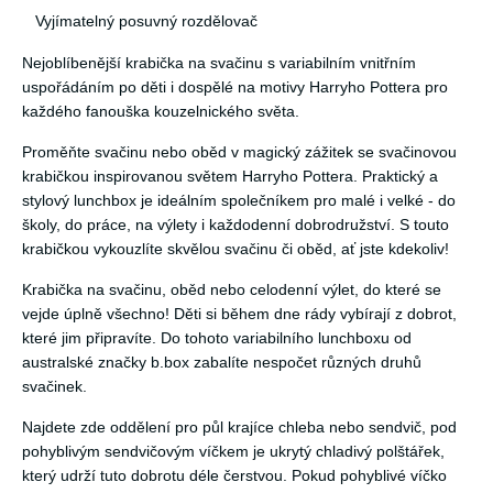
Vyjímatelný posuvný rozdělovač
Nejoblíbenější krabička na svačinu s variabilním vnitřním
uspořádáním po děti i dospělé na motivy Harryho Pottera pro
každého fanouška kouzelnického světa.
Proměňte svačinu nebo oběd v magický zážitek se svačinovou
krabičkou inspirovanou světem Harryho Pottera. Praktický a
stylový lunchbox je ideálním společníkem pro malé i velké - do
školy, do práce, na výlety i každodenní dobrodružství. S touto
krabičkou vykouzlíte skvělou svačinu či oběd, ať jste kdekoliv!
Krabička na svačinu, oběd nebo celodenní výlet, do které se
vejde úplně všechno! Děti si během dne rády vybírají z dobrot,
které jim připravíte. Do tohoto variabilního lunchboxu od
australské značky b.box zabalíte nespočet různých druhů
svačinek.
Najdete zde oddělení pro půl krajíce chleba nebo sendvič, pod
pohyblivým sendvičovým víčkem je ukrytý chladivý polštářek,
který udrží tuto dobrotu déle čerstvou. Pokud pohyblivé víčko