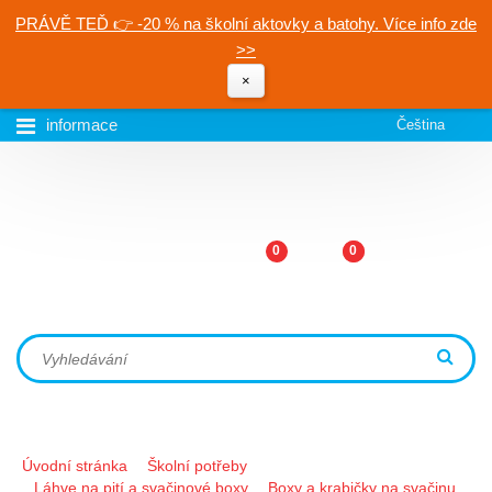
PRÁVĚ TEĎ 👉 -20 % na školní aktovky a batohy. Více info zde
>>
×
informace
Čeština
0
0
Úvodní stránka
Školní potřeby
Láhve na pití a svačinové boxy
Boxy a krabičky na svačinu