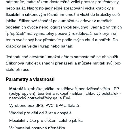
odstraníte, máte rázem dostatečně velký prostor pro těstoviny
nebo salát. Naprosto jedinečné zpracování víčka krabičky s
flexibilním silikonovým těsněním umožní vložit do krabičky celé
jablko! Silikonové těsnění pak umožní skladovat v menších
odděleních ovoce nebo jogurt (nikoli tekutiny). Jedna z vnitřních
"přepážek" má vyjímatelný posuvný rozdělovač, se kterým si
tento svačinový box přestavíte podle svých chutí a potřeb. Do
krabičky se vejde i wrap nebo banán.
Jednoduché otevírání umožní dětem samostatně se obsloužit.
Silikonová rukojeť usnadní přenášení a můžete mít tak svůj box
stále při ruce.
Parametry a vlastnosti
Materiál:
krabička, víčko, rozdělovač, sendvičové víčko - PP
(polypropylen), těsnění a rukojeť - silikon, chladivý polštářek -
netoxický potravinářský gel a EVA
Vyrobeno bez BPS, PVC, BPA a ftalátů
Vhodný pro děti od 3 let a dospělé
Flexibilní víčko pro uložení celého jablka
Vyjímatelná posuvná přepážka