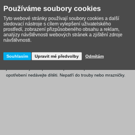
mycí prostředky, houbičky či drátěnky, které mohou produkt
Používáme soubory cookies
poškrábat. Lze mýt pouze v ruce, nepatří do myčky nádobí.
Tyto webové stránky používají soubory cookies a další
Upozornění
sledovací nástroje s cílem vylepšení uživatelského
Nepoužívejte pro potraviny teplejší než 45 stupňů. Není určeno
prostředí, zobrazení přizpůsobeného obsahu a reklam,
analýzy návštěvnosti webových stránek a zjištění zdroje
pro tekutiny. Neponechávejte dítě bez dozoru dospělé osoby. Při
návštěvnosti.
ohřevu v mikrovlnné troubě musí být víčko otevřeno. Vždy
zkontrolujte teplotu pokrmu před podáním dítěti. Některé
tekutiny či potraviny mohou způsobit zabarvení produktu. Toto
Souhlasím
Upravit mé předvolby
Odmítám
nemá vliv na funkčnost. Před každým použitím zkontrolujte, zda
jsou všechny části produktu v pořádku a při známkách
opotřebení nedávejte dítěti. Nepatří do trouby nebo mrazničky.