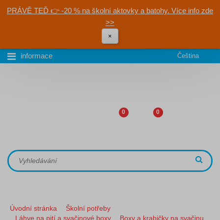
PRÁVĚ TEĎ 👉 -20 % na školní aktovky a batohy. Více info zde
>>
×
informace
Čeština
0
0
Úvodní stránka
Školní potřeby
Láhve na pití a svačinové boxy
Boxy a krabičky na svačinu