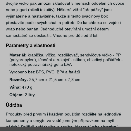
dvojité víčko pak umožní skladovat v menších odděleních ovoce
nebo jogurt (nikoli tekutity). Některé vitřní "přepážky" jsou
vyjímatelné a nastavitelné, takže si tento svačinový box
přestavíte podle svých chutí a potřeb. Do lunchboxu se vejde i
wrap nebo banán. Jednoduché otevírání umožní dětem
samostatně se obsloužit. Vhodné pro děti od 3 let.
Parametry a vlastnosti
Materiál:
krabička, víčko, rozdělovač, sendvičové víčko - PP
(polypropylen), těsnění a rukojeť - silikon, chladivý polštářek -
netoxický potravinářský gel a EVA
Vyrobeno bez BPS, PVC, BPA a ftalátů
Rozměry:
25,7 cm x 21,5 cm x 7,3 cm
Váha:
470 g
Objem:
2 litry
Údržba
Produkty před prvním i každým použitím rozdělte na jednotlivé
komponenty a umyjte ve vodě jemným přípravkem na mytí
nádobí. Pečlivě opláchněte a osušte. Nepoužívejte abrazivní