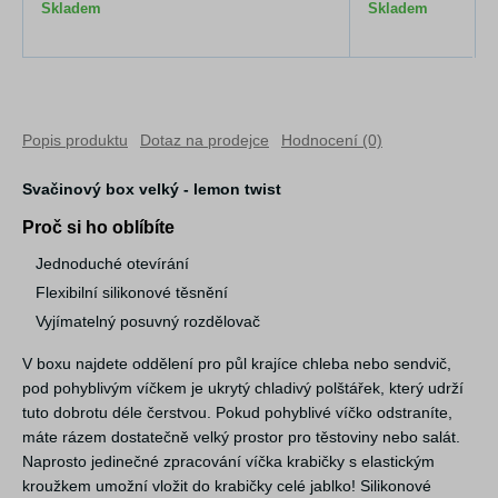
Skladem
Skladem
Popis produktu
Dotaz na prodejce
Hodnocení (0)
Svačinový box velký - lemon twist
Proč si ho oblíbíte
Jednoduché otevírání
Flexibilní silikonové těsnění
Vyjímatelný posuvný rozdělovač
V boxu najdete oddělení pro půl krajíce chleba nebo sendvič,
pod pohyblivým víčkem je ukrytý chladivý polštářek, který udrží
tuto dobrotu déle čerstvou. Pokud pohyblivé víčko odstraníte,
máte rázem dostatečně velký prostor pro těstoviny nebo salát.
Naprosto jedinečné zpracování víčka krabičky s elastickým
kroužkem umožní vložit do krabičky celé jablko! Silikonové