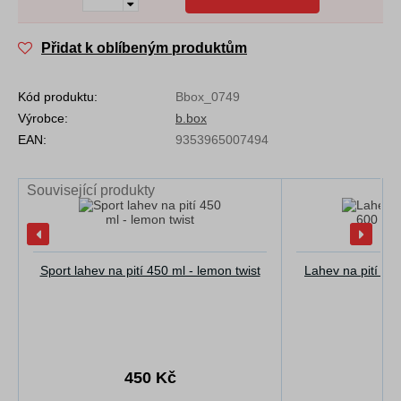
Přidat k oblíbeným produktům
Kód produktu:
Bbox_0749
Výrobce:
b.box
EAN:
9353965007494
Související produkty
Sport lahev na pití 450 ml - lemon twist
Lahev na pití s 
450 Kč
5