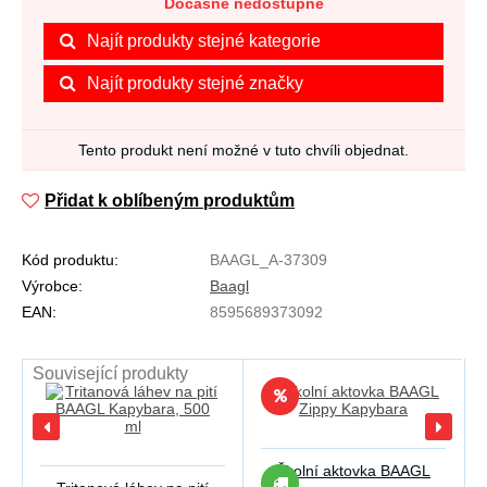
Dočasně nedostupné
Najít produkty stejné kategorie
Najít produkty stejné značky
Tento produkt není možné v tuto chvíli objednat.
Přidat k oblíbeným produktům
Kód produktu:
BAAGL_A-37309
Výrobce:
Baagl
EAN:
8595689373092
Související produkty
Školní aktovka BAAGL