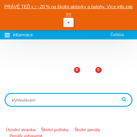
PRÁVĚ TEĎ 👉 -20 % na školní aktovky a batohy. Více info zde
>>
×
informace
Čeština
0
0
Úvodní stránka
Školní potřeby
Školní penály
Penály vybavené