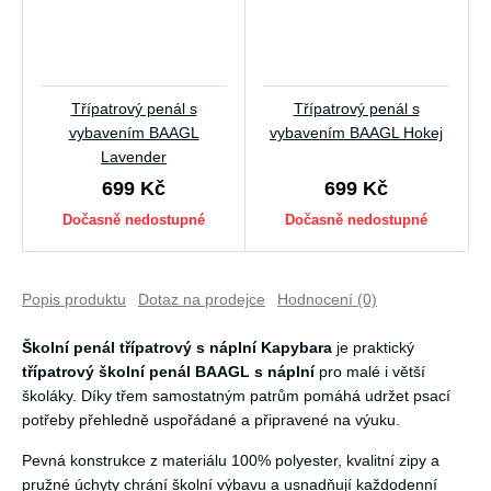
Třípatrový penál s
Třípatrový penál s
vybavením BAAGL
vybavením BAAGL Hokej
Lavender
699 Kč
699 Kč
Dočasně nedostupné
Dočasně nedostupné
Popis produktu
Dotaz na prodejce
Hodnocení (0)
Školní penál třípatrový s náplní Kapybara
je praktický
třípatrový školní penál BAAGL s náplní
pro malé i větší
školáky. Díky třem samostatným patrům pomáhá udržet psací
potřeby přehledně uspořádané a připravené na výuku.
Pevná konstrukce z materiálu 100% polyester, kvalitní zipy a
pružné úchyty chrání školní výbavu a usnadňují každodenní