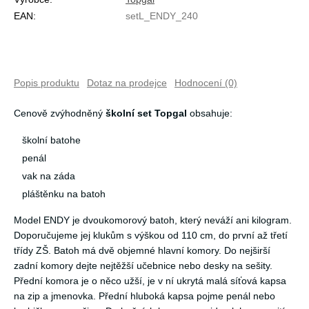
EAN:
setL_ENDY_240
Popis produktu
Dotaz na prodejce
Hodnocení (0)
Cenově zvýhodněný
školní set Topgal
obsahuje:
školní batohe
penál
vak na záda
pláštěnku na batoh
Model ENDY je dvoukomorový batoh, který neváží ani kilogram.
Doporučujeme jej klukům s výškou od 110 cm, do první až třetí
třídy ZŠ. Batoh má dvě objemné hlavní komory. Do nejširší
zadní komory dejte nejtěžší učebnice nebo desky na sešity.
Přední komora je o něco užší, je v ní ukrytá malá síťová kapsa
na zip a jmenovka. Přední hluboká kapsa pojme penál nebo