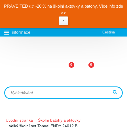
PRÁVĚ TEĎ 👉 -20 % na školní aktovky a batohy. Více info zde
>>
×
informace
Čeština
0
0
Úvodní stránka
Školní batohy a aktovky
Velký školní set Topgal ENDY 24012 B