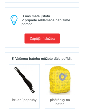
U nás máte jistotu.
V případě reklamace nabízíme
pomoc.
Zápůjční služba
K Vašemu batohu můžete dále pořídit:
hrudní popruhy
pláštěnky na
batoh