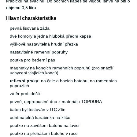
krabičku na svačinu. Do bočních kapes se vejdou lahve na pití o
objemu 0,5 litru.
Hlavní charakteristika
pevná lisovaná záda
dvě komory a jedna hluboká přední kapsa
výškově nastavitelná hrudní přezka
nastavitelné ramenní popruhy
poutka pro bederní pás
magnetky na koncích ramenních popruhů (pro snazší
uchycení vlajících konců)
reflexní prvky:
na čele a bocích batohu, na ramenních
popruzích
zátěr proti dešti
pevné, nepropustné dno z materiálu TOPDURA
batoh byl testován v ITC Zlín
odnímatelná karabinka na klíče
poutko na zavěšení batohu na lavici
poutko na přenášení batohu v ruce