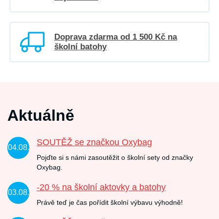
Doprava zdarma od 1 500 Kč na
školní batohy
Aktuálně
SOUTĚŽ se značkou Oxybag
04.08.
Pojďte si s námi zasoutěžit o školní sety od značky
Oxybag.
-20 % na školní aktovky a batohy
03.08.
Právě teď je čas pořídit školní výbavu výhodně!