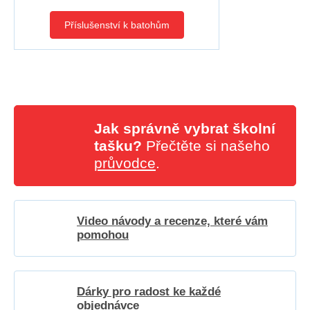
Příslušenství k batohům
Jak správně vybrat školní
tašku?
Přečtěte si našeho
průvodce
.
Video návody a recenze, které vám
pomohou
Dárky pro radost ke každé
objednávce