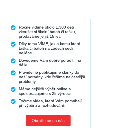
Ročně vidíme okolo 1.300 dětí
zkoušet si školní batoh či tašku,
prodáváme je již 15 let.
Díky tomu VÍME, jak a komu která
taška či batoh na zádech sedí
nejlépe.
Dovedeme Vám dobře poradit i na
dálku.
Pravidelně publikujeme články do
naší poradny, kde řešíme nejčastější
problémy.
Máme nejširší výběr online a
spolupracujeme s 25 výrobci.
Točíme videa, která Vám pomáhají
při výběru a rozhodování.
Obraťte se na nás