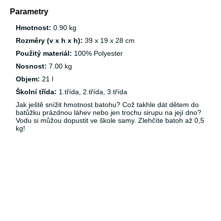
Parametry
Hmotnost:
0.90 kg
Rozměry (v x h x h):
39 x 19 x 28 cm
Použitý materiál:
100% Polyester
Nosnost:
7.00 kg
Objem:
21 l
Školní třída:
1.třída, 2.třída, 3.třída
Jak ještě snížit hmotnost batohu? Což takhle dát dětem do
batůžku prázdnou láhev nebo jen trochu sirupu na její dno?
Vodu si můžou dopustit ve škole samy. Zlehčíte batoh až 0,5
kg!