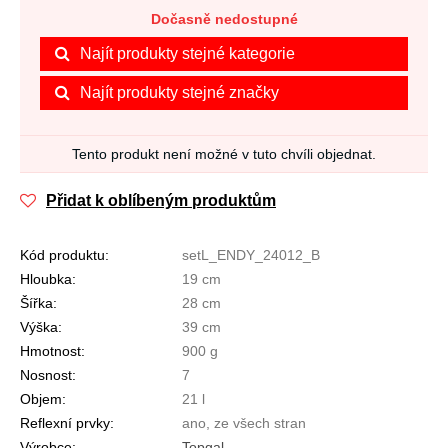
Dočasně nedostupné
Najít produkty stejné kategorie
Najít produkty stejné značky
Tento produkt není možné v tuto chvíli objednat.
Přidat k oblíbeným produktům
Kód produktu:
setL_ENDY_24012_B
Hloubka:
19 cm
Šířka:
28 cm
Výška:
39 cm
Hmotnost:
900 g
Nosnost:
7
Objem:
21 l
Reflexní prvky:
ano, ze všech stran
Výrobce:
Topgal