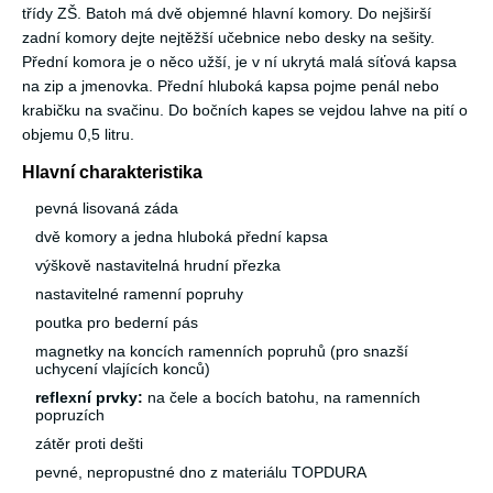
třídy ZŠ. Batoh má dvě objemné hlavní komory. Do nejširší
zadní komory dejte nejtěžší učebnice nebo desky na sešity.
Přední komora je o něco užší, je v ní ukrytá malá síťová kapsa
na zip a jmenovka. Přední hluboká kapsa pojme penál nebo
krabičku na svačinu. Do bočních kapes se vejdou lahve na pití o
objemu 0,5 litru.
Hlavní charakteristika
pevná lisovaná záda
dvě komory a jedna hluboká přední kapsa
výškově nastavitelná hrudní přezka
nastavitelné ramenní popruhy
poutka pro bederní pás
magnetky na koncích ramenních popruhů (pro snazší
uchycení vlajících konců)
reflexní prvky:
na čele a bocích batohu, na ramenních
popruzích
zátěr proti dešti
pevné, nepropustné dno z materiálu TOPDURA