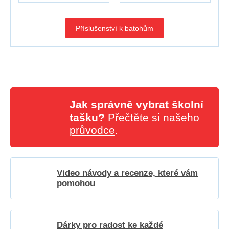
Příslušenství k batohům
Jak správně vybrat školní
tašku?
Přečtěte si našeho
průvodce
.
Video návody a recenze, které vám
pomohou
Dárky pro radost ke každé