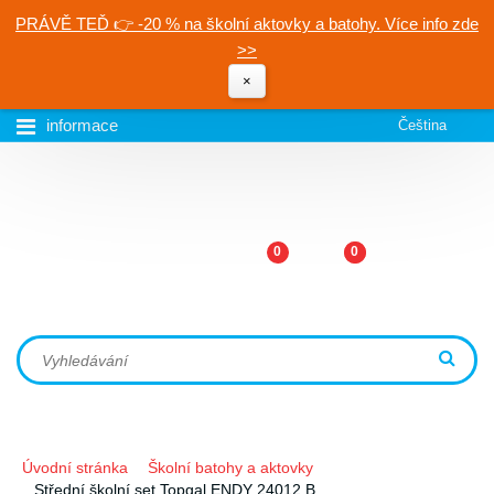
PRÁVĚ TEĎ 👉 -20 % na školní aktovky a batohy. Více info zde
>>
×
informace
Čeština
0
0
Úvodní stránka
Školní batohy a aktovky
Střední školní set Topgal ENDY 24012 B