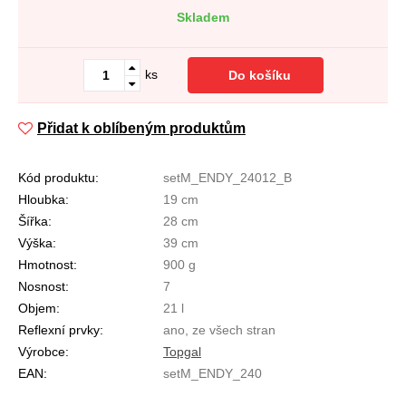
Skladem
ks
Do košíku
Přidat k oblíbeným produktům
Kód produktu:
setM_ENDY_24012_B
Hloubka:
19 cm
Šířka:
28 cm
Výška:
39 cm
Hmotnost:
900 g
Nosnost:
7
Objem:
21 l
Reflexní prvky:
ano, ze všech stran
Výrobce:
Topgal
EAN:
setM_ENDY_240