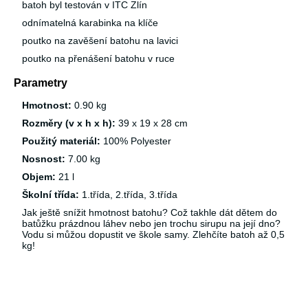
batoh byl testován v ITC Zlín
odnímatelná karabinka na klíče
poutko na zavěšení batohu na lavici
poutko na přenášení batohu v ruce
Parametry
Hmotnost:
0.90 kg
Rozměry (v x h x h):
39 x 19 x 28 cm
Použitý materiál:
100% Polyester
Nosnost:
7.00 kg
Objem:
21 l
Školní třída:
1.třída, 2.třída, 3.třída
Jak ještě snížit hmotnost batohu? Což takhle dát dětem do
batůžku prázdnou láhev nebo jen trochu sirupu na její dno?
Vodu si můžou dopustit ve škole samy. Zlehčíte batoh až 0,5
kg!