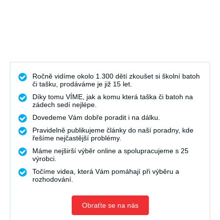
Ročně vidíme okolo 1.300 dětí zkoušet si školní batoh
či tašku, prodáváme je již 15 let.
Díky tomu VÍME, jak a komu která taška či batoh na
zádech sedí nejlépe.
Dovedeme Vám dobře poradit i na dálku.
Pravidelně publikujeme články do naší poradny, kde
řešíme nejčastější problémy.
Máme nejširší výběr online a spolupracujeme s 25
výrobci.
Točíme videa, která Vám pomáhají při výběru a
rozhodování.
Obraťte se na nás