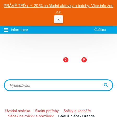
PRÁVĚ TEĎ 👉 -20 % na školní aktovky a batohy. Více info zde
>>
×
informace
Čeština
0
0
Úvodní stránka
Školní potřeby
Sáčky a kapsáře
Sáček na cvičky a přezůvky
BAAGL Sáček Orange