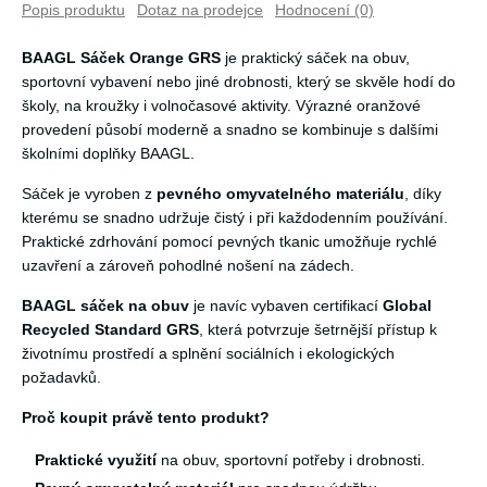
Popis produktu
Dotaz na prodejce
Hodnocení (0)
BAAGL Sáček Orange GRS
je praktický sáček na obuv,
sportovní vybavení nebo jiné drobnosti, který se skvěle hodí do
školy, na kroužky i volnočasové aktivity. Výrazné oranžové
provedení působí moderně a snadno se kombinuje s dalšími
školními doplňky BAAGL.
Sáček je vyroben z
pevného omyvatelného materiálu
, díky
kterému se snadno udržuje čistý i při každodenním používání.
Praktické zdrhování pomocí pevných tkanic umožňuje rychlé
uzavření a zároveň pohodlné nošení na zádech.
BAAGL sáček na obuv
je navíc vybaven certifikací
Global
Recycled Standard GRS
, která potvrzuje šetrnější přístup k
životnímu prostředí a splnění sociálních i ekologických
požadavků.
Proč koupit právě tento produkt?
Praktické využití
na obuv, sportovní potřeby i drobnosti.