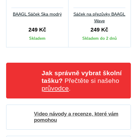
BAAGL Sáček Ska modrý
Sáček na přezůvky BAAGL
Wave
249 Kč
249 Kč
Skladem
Skladem do 2 dnů
Jak správně vybrat školní
tašku?
Přečtěte si našeho
průvodce
.
Video návody a recenze, které vám
pomohou