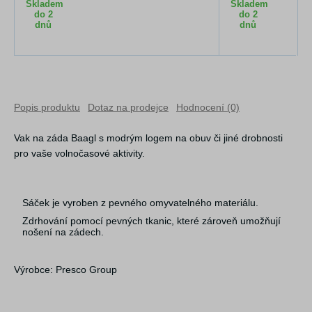
Skladem
Skladem
do 2
do 2
dnů
dnů
Popis produktu
Dotaz na prodejce
Hodnocení (0)
Vak na záda Baagl s modrým logem na obuv či jiné drobnosti
pro vaše volnočasové aktivity.
Sáček je vyroben z pevného omyvatelného materiálu.
Zdrhování pomocí pevných tkanic, které zároveň umožňují
nošení na zádech.
Výrobce: Presco Group