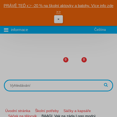
PRÁVĚ TEĎ 👉 -20 % na školní aktovky a batohy. Více info zde
>>
×
informace
Čeština
0
0
Úvodní stránka
Školní potřeby
Sáčky a kapsáře
Sáček na tělocvik
BAAGL Vak na záda Logo modrý