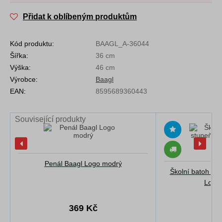
Přidat k oblíbeným produktům
Kód produktu:
BAAGL_A-36044
Šířka:
36 cm
Výška:
46 cm
Výrobce:
Baagl
EAN:
8595689360443
Související produkty
Penál Baagl Logo modrý
Školní batoh pr
Logo 
369 Kč
23