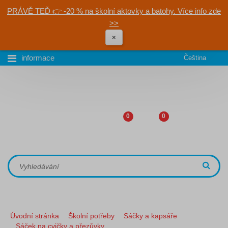
PRÁVĚ TEĎ 👉 -20 % na školní aktovky a batohy. Více info zde
>>
×
informace
Čeština
0
0
Úvodní stránka
Školní potřeby
Sáčky a kapsáře
Sáček na cvičky a přezůvky