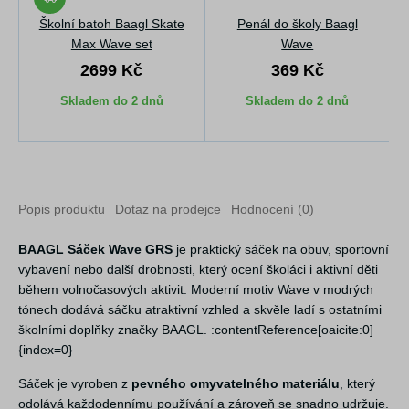
Školní batoh Baagl Skate
Penál do školy Baagl
Max Wave set
Wave
2699 Kč
369 Kč
Skladem do 2 dnů
Skladem do 2 dnů
Popis produktu
Dotaz na prodejce
Hodnocení (0)
BAAGL Sáček Wave GRS
je praktický sáček na obuv, sportovní
vybavení nebo další drobnosti, který ocení školáci i aktivní děti
během volnočasových aktivit. Moderní motiv Wave v modrých
tónech dodává sáčku atraktivní vzhled a skvěle ladí s ostatními
školními doplňky značky BAAGL. :contentReference[oaicite:0]
{index=0}
Sáček je vyroben z
pevného omyvatelného materiálu
, který
odolává každodennímu používání a zároveň se snadno udržuje.