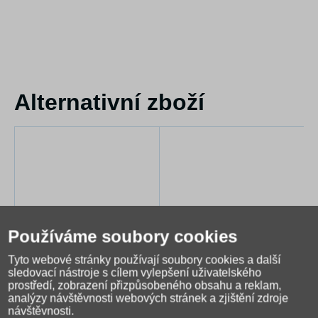
Alternativní zboží
Používáme soubory cookies
Tyto webové stránky používají soubory cookies a další
sledovací nástroje s cílem vylepšení uživatelského
BAAGL Sáček Orange
BAAGL Sáček Ska modrý
prostředí, zobrazení přizpůsobeného obsahu a reklam,
249 Kč
249 Kč
analýzy návštěvnosti webových stránek a zjištění zdroje
návštěvnosti.
Skladem do 2 dnů
Skladem