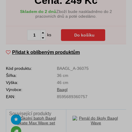
Cena:
249
Kč
Skladem do 2 dnů
Zboží bude naskladněno do 2
pracovních dnů a poté odesláno.
ks
Do košíku
Přidat k oblíbeným produktům
Kód produktu:
BAAGL_A-36075
Šířka:
36 cm
Výška:
46 cm
Výrobce:
Baagl
EAN:
8595689360757
Související produkty