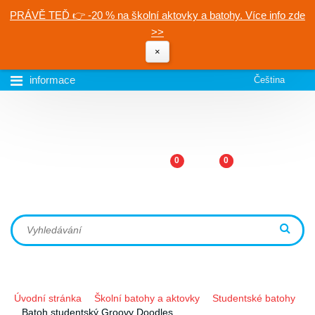
PRÁVĚ TEĎ 👉 -20 % na školní aktovky a batohy. Více info zde
>>
×
informace
Čeština
0
0
Úvodní stránka
Školní batohy a aktovky
Studentské batohy
Batoh studentský Groovy Doodles