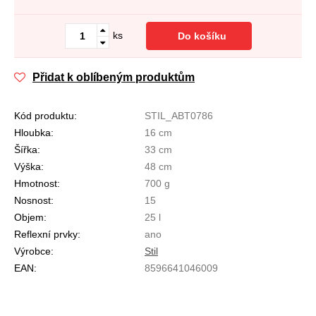
ks
Do košíku
Přidat k oblíbeným produktům
Kód produktu:
STIL_ABT0786
Hloubka:
16 cm
Šířka:
33 cm
Výška:
48 cm
Hmotnost:
700 g
Nosnost:
15
Objem:
25 l
Reflexní prvky:
ano
Výrobce:
Stil
EAN:
8596641046009