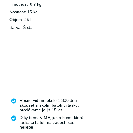
Hmotnost: 0,7 kg
Nosnost: 15 kg
Objem: 25 l
Barva: Šedá
Ročně vidíme okolo 1.300 dětí
zkoušet si školní batoh či tašku,
prodáváme je již 15 let.
Díky tomu VÍME, jak a komu která
taška či batoh na zádech sedí
nejlépe.