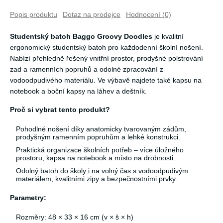
Popis produktu
Dotaz na prodejce
Hodnocení (0)
Studentský batoh Baggo Groovy Doodles
je kvalitní
ergonomický studentský batoh pro každodenní školní nošení.
Nabízí přehledně řešený vnitřní prostor, prodyšné polstrování
zad a ramenních popruhů a odolné zpracování z
vodoodpudivého materiálu. Ve výbavě najdete také kapsu na
notebook a boční kapsy na láhev a deštník.
Proč si vybrat tento produkt?
Pohodlné nošení díky anatomicky tvarovaným zádům,
prodyšným ramenním popruhům a lehké konstrukci.
Praktická organizace školních potřeb – více úložného
prostoru, kapsa na notebook a místo na drobnosti.
Odolný batoh do školy i na volný čas s vodoodpudivým
materiálem, kvalitními zipy a bezpečnostními prvky.
Parametry:
Rozměry: 48 × 33 × 16 cm (v × š × h)