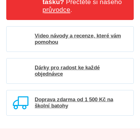
tašku?
Přečtěte si našeho
průvodce
.
Video návody a recenze, které vám
pomohou
Dárky pro radost ke každé
objednávce
Doprava zdarma od 1 500 Kč na
školní batohy